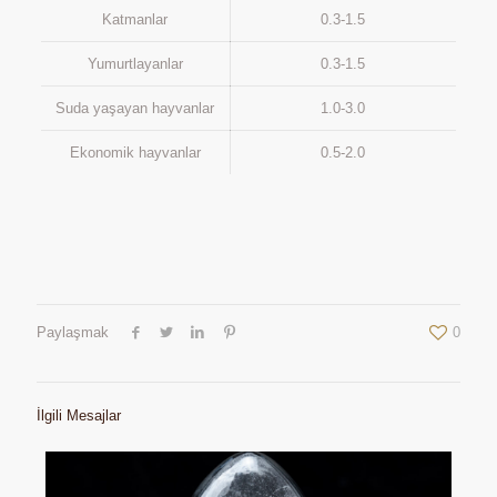
Katmanlar
0.3-1.5
Yumurtlayanlar
0.3-1.5
Suda yaşayan hayvanlar
1.0-3.0
Ekonomik hayvanlar
0.5-2.0
Paylaşmak
0
İlgili Mesajlar