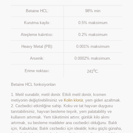
Betaine HCL:
98% min
Kurutma kaybı:
0.5% maksimum
Ateşleme kalıntısı:
0.2% maksimum
Heavy Metal (PB):
0.001% maksimum
Arsenik:
0.0002% maksimum.
0
Erime noktası:
241
C.
Betaine HCL fonksiyonları
1. Metil sunabilir, metil donör. Etkili metil donör, kısmen
metiyonin değiştirebilirsiniz ve
Kolin klorür
, yem gideri azaltmak.
2. Cezbedici etkinliğine sahip. Koku ve tat hayvan duygusu
tanıtabilirsiniz, hayvan besleme teşvik, yem palatability ve
kullanım artırmak. Yem tüketimini artırır, günlük kilo alımı
artırmak, su besleme maddeler ana cezbedici olduğunu. Balık
için, Kabuklular, Balık cezbedici için idealdir, koku güçlü günaha,