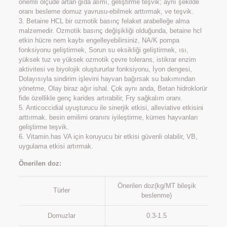
önemli ölçüde artan gıda alımı, geliştirme teşvik; aynı şekilde
oranı besleme domuz yavrusu-ebilmek arttırmak, ve teşvik.
3. Betaine HCL bir ozmotik basınç felaket arabelleğe alma
malzemedir. Ozmotik basınç değişikliği olduğunda, betaine hcl
etkin hücre nem kaybı engelleyebilirsiniz, NA/K pompa
fonksiyonu geliştirmek, Sorun su eksikliği geliştirmek, ısı,
yüksek tuz ve yüksek ozmotik çevre tolerans, istikrar enzim
aktivitesi ve biyolojik oluştururlar fonksiyonu, İyon dengesi,
Dolayısıyla sindirim işlevini hayvan bağırsak su bakımından
yönetme, Olay biraz ağır ishal. Çok aynı anda, Betan hidroklorür
fide özellikle genç karides artırabilir, Fry sağkalım oranı.
5. Anticoccidial uyuşturucu ile sinerjik etkisi, alleviative etkisini
arttırmak. besin emilimi oranını iyileştirme, kümes hayvanları
geliştirme teşvik.
6. Vitamin.has VA için koruyucu bir etkisi güvenli olabilir, VB,
uygulama etkisi artırmak.
Önerilen doz:
Önerilen doz(kg/MT bileşik
Türler
beslenme)
Domuzlar
0.3-1.5