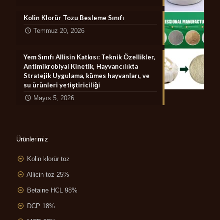
Kolin Klorür Tozu Besleme Sınıfı
Temmuz 20, 2026
Yem Sınıfı Allisin Katkısı: Teknik Özellikler,
Antimikrobiyal Kinetik, Hayvancılıkta
Stratejik Uygulama, kümes hayvanları, ve
su ürünleri yetiştiriciliği
Mayıs 5, 2026
Ürünlerimiz
Kolin klorür toz
Allicin toz 25%
Betaine HCL 98%
DCP 18%