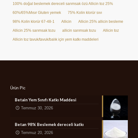
100% doğal beslemek dereceli sarımsak özü Allicin toz 25%
60%/65%Mısır Gluten yemek
75% Kolin klorür sıvı
98% Kolin klorür 67-48-1
Allicin
Allicin 25% allicin besleme
Allicin 25% sarımsak tozu
allicin sarımsak tozu
Allicin toz
Allicin toz tavuk/tavuk/balık için yem katkı maddeleri
Ürün Pic
Betain Yem Sınıfı Katkı Maddesi
Temmuz 30, 2026
Betan 98% Beslemek dereceli katkı
Temmuz 20, 2026