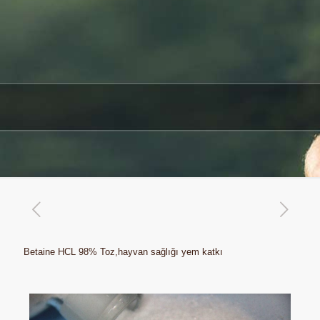
Betaine HCL 98% Toz,hayvan sağlığı yem katkı