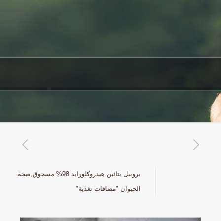
بروبيل بتائين هيدروكلورايد 98% مسحوق,صحة
الحيوان "مضافات تغذية"