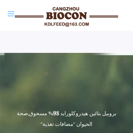
بروبيل بتائين هيدروكلورايد 98% مسحوق,صحة
الحيوان "مضافات تغذية"