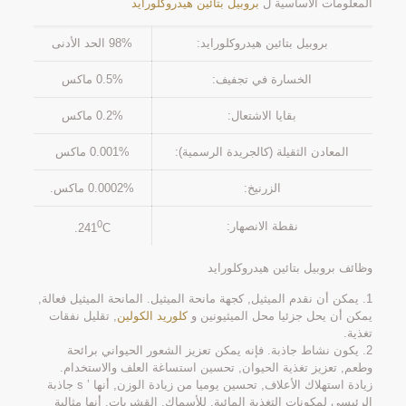
المعلومات الأساسية ل
بروبيل بتائين هيدروكلورايد
بروبيل بتائين هيدروكلورايد:
98% الحد الأدنى
الخسارة في تجفيف:
0.5% ماكس
بقايا الاشتعال:
0.2% ماكس
المعادن الثقيلة (كالجريدة الرسمية):
0.001% ماكس
الزرنيخ:
0.0002% ماكس.
0
نقطة الانصهار:
241
C.
وظائف بروبيل بتائين هيدروكلورايد
1. يمكن أن نقدم الميثيل, كجهة مانحة الميثيل. المانحة الميثيل فعالة,
يمكن أن يحل جزئيا محل الميثيونين و
كلوريد الكولين
, تقليل نفقات
تغذية.
2. يكون نشاط جاذبة. فإنه يمكن تعزيز الشعور الحيواني برائحة
وطعم, تعزيز تغذية الحيوان, تحسين استساغة العلف والاستخدام.
زيادة استهلاك الأعلاف, تحسين يوميا من زيادة الوزن, أنها ’ s جاذبة
الرئيسي لمكونات التغذية المائية. للأسماك, القشريات, أنها مثالية