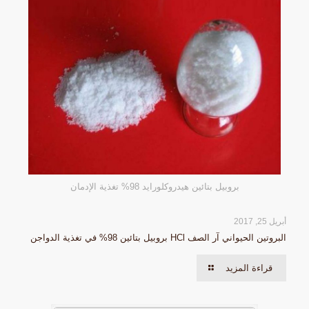
بروبيل بتائين هيدروكلورايد 98% تغذية الإدمان
أبريل 25, 2017
البروتين الحيواني آر الصف HCl بروبيل بتائين 98% في تغذية الدواجن
قراءة المزيد