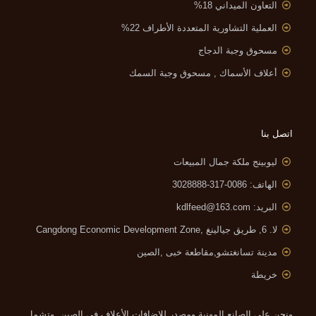
التعاون الميداني 18%
العملية التشاورية المتعددة الأطراف 22%
مسحوق وجبة الدجاج
أعلاف الأسماك , مسحوق وجبة السمك
اتصل بنا
ليوبينج ملكة جمال المبيعات
الهاتف: 0086-317-3028888
البريد:
kdlfeed@163.com
لا. 6, طريق جيالينغ ,
Cangdong Economic Development Zone
مدينة تسانغتشو,مقاطعة خبى ,الصين
خريطة
ونحن على الصانع المهنية ومصدر للإضافات الأعلاف في الصين, وتشمل