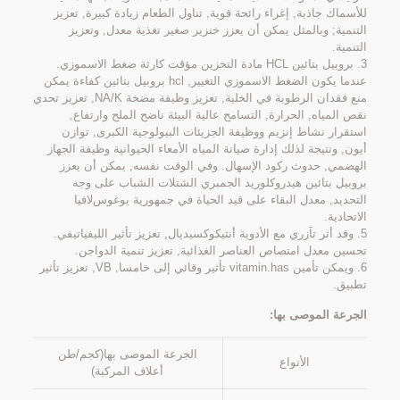
للأسماك جاذبة, إغراء رائحة قوية, تناول الطعام زيادة كبيرة, تعزيز
التنمية; وبالمثل يمكن أن يعزز خنزير صغير تغذية معدل, وتعزيز
التنمية.
3. بروبيل بتائين HCL مادة التخزين مؤقت كارثة ضغط الاسموزي.
عندما يكون الضغط الاسموزي التغيير, hcl بروبيل بتائين كفاءة يمكن
منع فقدان الرطوبة في الخلية, تعزيز وظيفة مضخة NA/K, تعزيز تحدي
نقص المياه, الحرارة, التسامح عالية البيئة ناضح الملح وارتفاع,
استقرار نشاط إنزيم ووظيفة الجزيئات البيولوجية الكبرى, توازن
أيون, ونتيجة لذلك إدارة صيانة المياه الأمعاء الحيوانية وظيفة الجهاز
الهضمي, حدوث ركود الإسهال. وفي الوقت نفسه, يمكن أن يعزز
بروبيل بتائين هيدروكلوريد الجمبري الشتلات الشباب على وجه
التحديد, معدل البقاء على قيد الحياة في جمهورية يوغوسﻻفيا
الاتحادية.
5. وقد أثر تآزري مع الأدوية أنتيكوكسيديال, تعزيز تأثير الليفياتيفي.
تحسين معدل امتصاص العناصر الغذائية, تعزيز تنمية الدواجن.
6. ويمكن تأمين vitamin.has تأثير وقائي إلى خامسا, VB, تعزيز تأثير
تطبيق.
الجرعة الموصى بها:
الجرعة الموصى بها(كجم/طن
الأنواع
أعلاف المركبة)