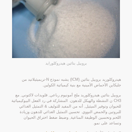
بروبيل بتائين هيدروكلورايد
هيدروكلوريد بروبيل بتائين (ICM) يشبه نموذج N-تريميثيلاتيد من
جليكاين الأحماض الأمينية مع بنية كيميائية الكولين.
بروبيل بتائين هيدروكلوريد ملح أمونيوم رباعي, قلويدات لاكتوني, مع
CH3 ن النشطة والهيكل للدهون. المشاركة في رد الفعل البيوكيميائية
للحيوان وتوفير الميثيل, أنه من المفيد للتوليف & التمثيل الغذائي
للبروتين والحمض النووي. تحسين التمثيل الغذائي للدهون وزيادة
اللحم وتحسين الوظيفة المناعية, وضبط ضغط اختراق الحيوان
وتساعد على نمو.