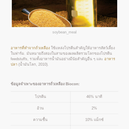
soybean_meal
อาหารที่ทำจากถั่วเหลือง
ใช้แหล่งโปรตีนสำคัญให้อาหารสัตว์เลี้ยง
ในฟาร์ม. มันหมายถึงสองในสามของผลผลิตรวมโลกของโปรตีน
feedstuffs, รวมทั้งอาหารน้ำมันอย่างมีนัยสำคัญอื่น ๆ และ
อาหาร
ปลา
(น้ำมันโลก, 2010).
ข้อมูลจำเพาะของอาหารถั่วเหลือง Biocon:
โปรตีน
46% นาที
อ้วน
2%
ความชื้น
10% แม็กซ์