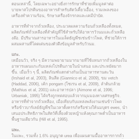
ตอนเหล่านี้, โดยเฉพาะอย่างยิ่งการรักษาที่ช่วยเพิ่มมูลค่าต่อ
บายพาสโปรตีนของอาหารสำหรับสัตว์เคี้ยวเอื้อง, รวมเพลงของ
เครื่องทำความร้อน, รักษาเครื่องจักรกลและเคมีบำบัด.
อาหารที่ทำจากถั่วเหลือง, ประมวลผลความร้อนถั่วเหลืองทั้งหมด,
ผลิตภัณฑ์ถั่วเหลืองที่สำคัญที่ใช้สำหรับให้อาหารวัวนมและถั่วเหลือ
งล๊อ. มีปริมาณสารอาหารในเมล็ดธัญพืชเช่นข้าวโพด, ที่ช่วยให้การ
ผสมผสานที่โดดเด่นของตัวดึงข้อมูลสำหรับวัวนม.
แกะ.
เหมือนวัว, จริง ๆ มีความพยายามมากมายที่ใช้แทนกากถั่วเหลืองใน
อาหารแผนแกะกับแหล่งโปรตีนภายในนำเสนอ และประหยัดมาก
ขึ้น. เมื่อเร็ว ๆ นี้, ผลิตภัณฑ์แตกต่างกันเป็นอาหารทานตะวัน
(Irshaid et al, 2003), ลินสีด (Giannico et al, 2009), ขม vetch
(Haddad, 2006), เค้ก pongam (โซเรน et al, 2009), ลำต้นกล้วย
(Mathius et al, 2001) และอาหารปลา (Aimone et al, 1996;
Urbaniak, 1995) ได้จริงถูกทดสอบแล้วจากมุมมองทางเศรษฐกิจ.
อาหารที่ทำจากถั่วเหลือง, เมื่อเทียบกับแหล่งพลังงานเช่นข้าวโพด
หรือข้าวบาร์เลย์ธัญพืชในเวลาตั้งครรภ์หรือช่วงให้นมบุตร ewes, นำ
เสนอประสิทธิภาพในสัตว์ที่เลี้ยงด้วยหญ้าแห้งคุณภาพต่ำเป็นอาหาร
พื้นฐานเดียวกัน (Hill et al, 1995).
แพะ.
ในแพะ, รวมทั้ง 1.6% อนุญาต urea เพื่อแผนตามมื้ออาหารกากถั่ว