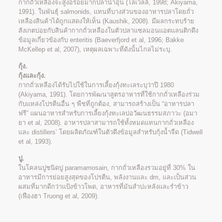
กากถั่วเหลืองจะสูงอร่อยมากปลาน้ำอุ่น (โลเวลล์, 1998; Akiyama,
1991). ในพันธุ์ salmonids, แทนที่บางส่วนของอาหารปลาโดยถั่ว
เหลืองสินค้าได้ถูกแสดงให้เห็น (Kaushik, 2008). มีผลกระทบร้าย
สังเกตบ่อยกับสินค้ากากถั่วเหลืองในตัวปลาแซลมอนแอตแลนติกดึง
ข้อมูลเกี่ยวข้องกับ enteritis (Baeverfjord et al, 1996; Bakke
McKellep et al, 2007), เหตุผลเฉพาะที่ดังนั้นไกลไม่ระบุ.
กุ้ง.
กุ้งและกุ้ง.
กากถั่วเหลืองได้รับไปใช้ในการเลี้ยงกุ้งทะเลระบุว่าปี 1980
(Akiyama, 1991). โดยการพัฒนาสูตรอาหารที่ใช้กากถั่วเหลืองร่วม
กับแหล่งโปรตีนอื่น ๆ พืชที่ถูกต้อง, สามารถสร้างเป็น “อาหารปลา
ฟรี” แผนอาหารสำหรับการเลี้ยงกุ้งทะเลบ่อวัฒนธรรมสภาวะ (อมา
ยา et al, 2008). อาหารปลาสามารถใช้ทั้งหมดแทนกากถั่วเหลือง
และ distillers’ โดยผลิตภัณฑ์ในตัวดึงข้อมูลสำหรับกุ้งน้ำจืด (Tidwell
et al, 1993).
ปู.
ในโคลนปูชนิดปู paramamosain, กากถั่วเหลืองรวมอยู่ที่ 30% ใน
อาหารมีการย่อยสูงสุดของโปรตีน, พลังงานและ dm, และเป็นส่วน
ผสมที่มากดีกว่าแป้งข้าวโพด, อาหารที่มันสำปะหลังและรำข้าว
(เฟืองฮา Truong et al, 2009).