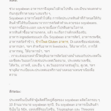
พิเศษ:
ช่วง soyabean อาหารเราจึงอุดมไปด้วยโปรตีน และมีขนาดแตกต่าง
กันกลุ่มที่ราคาเหมาะสมจริง ๆ.
Soyabean อาหารโดยทั่วไปคือ การจัดประเภทสินค้าที่กำหนดให้กับ
สินค้าที่ได้รับเป็นผลมาจากการสกัดตัวทำละลายของ soyabeans.
รายการนี้มักจะแยก และขายเนื้อหาโปรตีนตามโอกาส.
หากสินค้าซื้อมาผ่านกดกล, แล้ว จะเรียกว่าเค้กเหลืองขับ.
อาหาร ingredientssuch เป็น Soyabean อาหารสัตว์, อาหารเรพซีด,
อาหารสกัดรำข้าว,
ข้าวโพด Gluten อาหาร
, Di-แคลเซียมฟอสเฟต,
อาหารปลา, ฯลฯ สำหรับอาหาร livestocks, ให้อาหารไก่, การให้
อาหารหมู, ให้อาหารม้า, ฯลฯ
. เราจะส่งออกเหล่านี้วัตถุดิบอาหารสัตว์อย่างสม่ำเสมอกับประเทศใน
เอเชียตะวันออกไกลเช่นประเทศเวียดนาม, ประเทศมาเลเซีย,
ไต้หวัน, เกาหลี, และอื่น ๆ. ตะวันออกกลางเช่นดูไบ, คูเวต, ฯลฯ
ซาอุดิอาระเบียและประเทศแอฟริกาอย่างเคนยาแทนซาเนียเพื่อ
ความ
.
ลักษณะ:
ประเทศจีนเป็นที่ห้าผู้ผลิตที่ใหญ่ที่สุดของ soyabean ผลิตโลกรอบ ๆ
10 ล้านมากมาย soyabean ทุกปี. จีน soyabean อาหารเป็นสินค้า
จีเอ็มโอ N0n, แหล่งที่ดีของไลซีน, Triyptophan และ Threonini