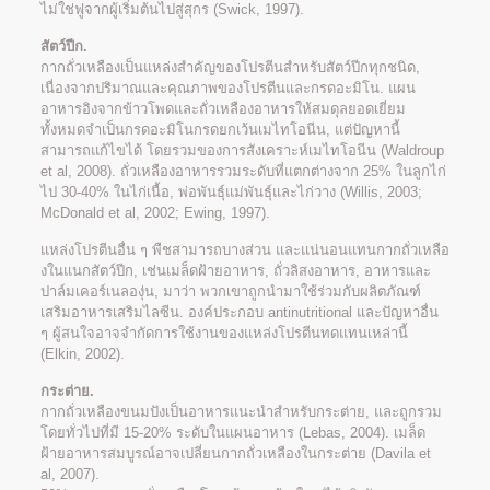
ไม่ใช่ฟูจากผู้เริ่มต้นไปสู่สุกร (Swick, 1997).
สัตว์ปีก.
กากถั่วเหลืองเป็นแหล่งสำคัญของโปรตีนสำหรับสัตว์ปีกทุกชนิด,
เนื่องจากปริมาณและคุณภาพของโปรตีนและกรดอะมิโน. แผน
อาหารอิงจากข้าวโพดและถั่วเหลืองอาหารให้สมดุลยอดเยี่ยม
ทั้งหมดจำเป็นกรดอะมิโนกรดยกเว้นเมไทโอนีน, แต่ปัญหานี้
สามารถแก้ไขได้ โดยรวมของการสังเคราะห์เมไทโอนีน (Waldroup
et al, 2008). ถั่วเหลืองอาหารรวมระดับที่แตกต่างจาก 25% ในลูกไก่
ไป 30-40% ในไก่เนื้อ, พ่อพันธุ์แม่พันธุ์และไก่วาง (Willis, 2003;
McDonald et al, 2002; Ewing, 1997).
แหล่งโปรตีนอื่น ๆ พืชสามารถบางส่วน และแน่นอนแทนกากถั่วเหลือ
งในแนกสัตว์ปีก, เช่นเมล็ดฝ้ายอาหาร, ถั่วลิสงอาหาร, อาหารและ
ปาล์มเคอร์เนลองุ่น, มาว่า พวกเขาถูกนำมาใช้ร่วมกับผลิตภัณฑ์
เสริมอาหารเสริมไลซีน. องค์ประกอบ antinutritional และปัญหาอื่น
ๆ ผู้สนใจอาจจำกัดการใช้งานของแหล่งโปรตีนทดแทนเหล่านี้
(Elkin, 2002).
กระต่าย.
กากถั่วเหลืองขนมปังเป็นอาหารแนะนำสำหรับกระต่าย, และถูกรวม
โดยทั่วไปที่มี 15-20% ระดับในแผนอาหาร (Lebas, 2004). เมล็ด
ฝ้ายอาหารสมบูรณ์อาจเปลี่ยนกากถั่วเหลืองในกระต่าย (Davila et
al, 2007).