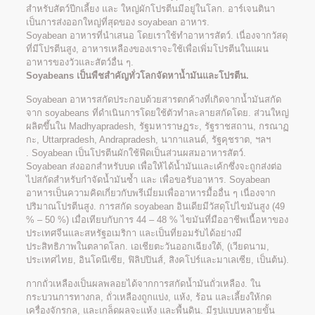
สำหรับสัตว์ปีกเลี้ยง และ ใหญ่ผักโปรตีนมีอยู่ในโลก. อาร์เจนตินา
เป็นการส่งออกใหญ่ที่สุดของ soyabean อาหาร.
Soyabean อาหารที่นำเสนอ โดยเราใช้ทำอาหารสัตว์. เนื่องจากวัสดุ
ที่มีโปรตีนสูง, อาหารเหลืองของเราจะใช้เพื่อเพิ่มโปรตีนในแผน
อาหารของวัวและสัตว์อื่น ๆ.
Soyabeans เป็นพืชสำคัญทั่วโลกจัดหาน้ำมันและโปรตีน.
Soyabean อาหารสกัดประกอบด้วยสารตกค้างที่เกิดจากน้ำมันสกัด
จาก soyabeans ที่ดำเนินการโดยใช้ตัวทำละลายสกัดโดย. ส่วนใหญ่
ผลิตขึ้นใน Madhyapradesh, รัฐมหาราษฏระ, รัฐราชสถาน, กรณาฏ
กะ, Uttarpradesh, Andrapradesh, นากาแลนด์, รัฐคุชราต, ฯลฯ
. Soyabean เป็นโปรตีนผักใช้ฟีดเป็นส่วนผสมอาหารสัตว์.
Soyabean ส่งออกสำหรับบด เพื่อให้ได้น้ำมันและเค้กซึ่งจะถูกส่งต่อ
ไปสกัดสำหรับกำจัดน้ำมันซ้ำ และ เพื่อขอรับอาหาร. Soyabean
อาหารเป็นความคิดเกี่ยวกับพรีเมี่ยมเพื่ออาหารมื้ออื่น ๆ เนื่องจาก
ปริมาณโปรตีนสูง. การสกัด soyabean อินเดียมีวัสดุโปไขมันสูง (49
% – 50 %) เมื่อเทียบกับการ 44 – 48 % ไขมันที่มืออาชีพเนื้อหาของ
ประเทศจีนและสหรัฐอเมริกา และเป็นที่ยอมรับได้อย่างมี
ประสิทธิภาพในตลาดโลก. เอเชียตะวันออกเฉียงใต้, (เวียดนาม,
ประเทศไทย, อินโดนีเซีย, ฟิลิปปินส์, สิงคโปร์และมาเลเซีย, เป็นต้น).
กากถั่วเหลืองเป็นผลพลอยได้จากการสกัดน้ำมันถั่วเหลือง. ใน
กระบวนการทางกล, ถั่วเหลืองถูกแบ่ง, แห้ง, ร้อน และเลี้ยงให้กด
เครื่องจักรกล, และเกล็ดผลจะแห้ง และพื้นดิน. มีรูปแบบหลายขั้น