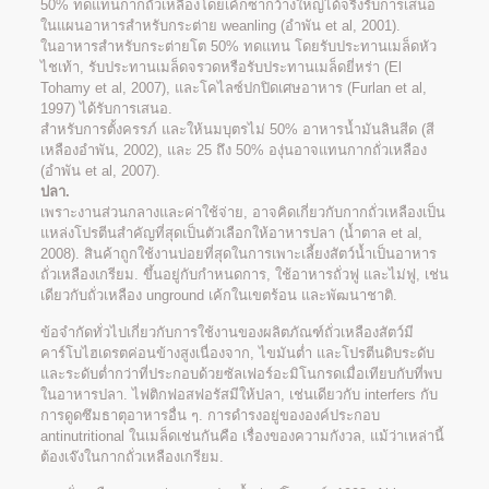
50% ทดแทนกากถั่วเหลืองโดยเค้กซากว้างใหญ่ได้จริงรับการเสนอ
ในแผนอาหารสำหรับกระต่าย weanling (อำพัน et al, 2001).
ในอาหารสำหรับกระต่ายโต 50% ทดแทน โดยรับประทานเมล็ดหัว
ไชเท้า, รับประทานเมล็ดจรวดหรือรับประทานเมล็ดยี่หร่า (El
Tohamy et al, 2007), และโคไลซ์ปกปิดเศษอาหาร (Furlan et al,
1997) ได้รับการเสนอ.
สำหรับการตั้งครรภ์ และให้นมบุตรไม่ 50% อาหารน้ำมันลินสีด (สี
เหลืองอำพัน, 2002), และ 25 ถึง 50% องุ่นอาจแทนกากถั่วเหลือง
(อำพัน et al, 2007).
ปลา.
เพราะงานส่วนกลางและค่าใช้จ่าย, อาจคิดเกี่ยวกับกากถั่วเหลืองเป็น
แหล่งโปรตีนสำคัญที่สุดเป็นตัวเลือกให้อาหารปลา (น้ำตาล et al,
2008). สินค้าถูกใช้งานบ่อยที่สุดในการเพาะเลี้ยงสัตว์น้ำเป็นอาหาร
ถั่วเหลืองเกรียม. ขึ้นอยู่กับกำหนดการ, ใช้อาหารถั่วฟู และไม่ฟู, เช่น
เดียวกับถั่วเหลือง unground เค้กในเขตร้อน และพัฒนาชาติ.
ข้อจำกัดทั่วไปเกี่ยวกับการใช้งานของผลิตภัณฑ์ถั่วเหลืองสัตว์มี
คาร์โบไฮเดรตค่อนข้างสูงเนื่องจาก, ไขมันต่ำ และโปรตีนดิบระดับ
และระดับต่ำกว่าที่ประกอบด้วยซัลเฟอร์อะมิโนกรดเมื่อเทียบกับที่พบ
ในอาหารปลา. ไฟติกฟอสฟอรัสมีให้ปลา, เช่นเดียวกับ interfers กับ
การดูดซึมธาตุอาหารอื่น ๆ. การดำรงอยู่ขององค์ประกอบ
antinutritional ในเมล็ดเช่นกันคือ เรื่องของความกังวล, แม้ว่าเหล่านี้
ต้องเจ๊งในกากถั่วเหลืองเกรียม.