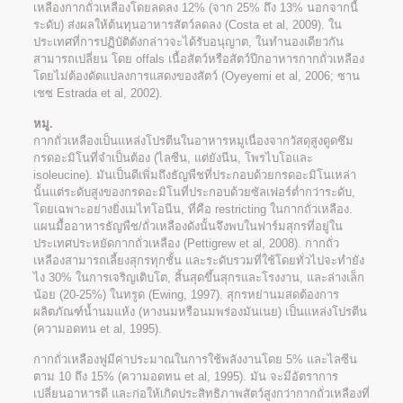
เหลืองกากถั่วเหลืองโดยลดลง 12% (จาก 25% ถึง 13% นอกจากนี้
ระดับ) ส่งผลให้ต้นทุนอาหารสัตว์ลดลง (Costa et al, 2009). ใน
ประเทศที่การปฏิบัติดังกล่าวจะได้รับอนุญาต, ในทำนองเดียวกัน
สามารถเปลี่ยน โดย offals เนื้อสัตว์หรือสัตว์ปีกอาหารกากถั่วเหลือง
โดยไม่ต้องดัดแปลงการแสดงของสัตว์ (Oyeyemi et al, 2006; ซาน
เชซ Estrada et al, 2002).
หมู.
กากถั่วเหลืองเป็นแหล่งโปรตีนในอาหารหมูเนื่องจากวัสดุสูงดูดซึม
กรดอะมิโนที่จำเป็นต้อง (ไลซีน, แต่ยังนีน, โพรไบโอและ
isoleucine). มันเป็นดีเพิ่มถึงธัญพืชที่ประกอบด้วยกรดอะมิโนเหล่า
นั้นแต่ระดับสูงของกรดอะมิโนที่ประกอบด้วยซัลเฟอร์ต่ำกว่าระดับ,
โดยเฉพาะอย่างยิ่งเมไทโอนีน, ที่คือ restricting ในกากถั่วเหลือง.
แผนมื้ออาหารธัญพืช/ถั่วเหลืองดังนั้นจึงพบในฟาร์มสุกรที่อยู่ใน
ประเทศประหยัดกากถั่วเหลือง (Pettigrew et al, 2008). กากถั่ว
เหลืองสามารถเลี้ยงสุกรทุกชั้น และระดับรวมที่ใช้โดยทั่วไปจะทำยัง
ไง 30% ในการเจริญเติบโต, สิ้นสุดขึ้นสุกรและโรงงาน, และล่างเล็ก
น้อย (20-25%) ในทรูด (Ewing, 1997). สุกรหย่านมสดต้องการ
ผลิตภัณฑ์น้ำนมแห้ง (หางนมหรือนมพร่องมันเนย) เป็นแหล่งโปรตีน
(ความอดทน et al, 1995).
กากถั่วเหลืองฟูมีค่าประมาณในการใช้พลังงานโดย 5% และไลซีน
ตาม 10 ถึง 15% (ความอดทน et al, 1995). มัน จะมีอัตราการ
เปลี่ยนอาหารดี และก่อให้เกิดประสิทธิภาพสัตว์สูงกว่ากากถั่วเหลืองที่