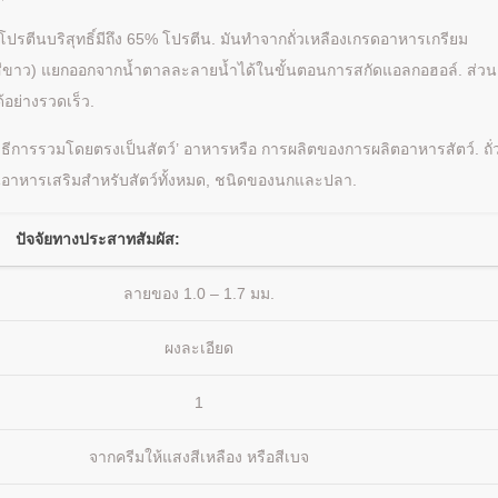
โปรตีนบริสุทธิ์มีถึง 65% โปรตีน. มันทำจากถั่วเหลืองเกรดอาหารเกรียม
ดสีขาว) แยกออกจากน้ำตาลละลายน้ำได้ในขั้นตอนการสกัดแอลกอฮอล์. ส่วน
อย่างรวดเร็ว.
วิธีการรวมโดยตรงเป็นสัตว์’ อาหารหรือ การผลิตของการผลิตอาหารสัตว์. ถั่
็นอาหารเสริมสำหรับสัตว์ทั้งหมด, ชนิดของนกและปลา.
ปัจจัยทางประสาทสัมผัส:
ลายของ 1.0 – 1.7 มม.
ผงละเอียด
1
จากครีมให้แสงสีเหลือง หรือสีเบจ