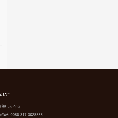
่อเรา
ยมิส LiuPing
รศัพท์: 0086-317-3028888