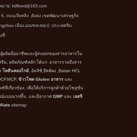
หมาย:
kdlfeed@163.com
. 6, ถนนเจียหลิง ,
คังดง เขตพัฒนาเศรษฐกิจ
ngzhou เมือง,มณฑลเหอเป่ ,ประเทศจีน
ที่
นผู้ผลิตมืออาชีพและผู้ส่งออกของสารอาหารใน
จีน, ผลิตภัณฑ์หลัก ได้แก่: อาหารรวมถึงสาร
่ง
โคลีนคลอไรด์
, อัลลิซิ,ยีสต์ผง ,Batain HCL
DCP,MCP,
ข้าวโพด Gluten อาหาร
และ
ฑ์ที่เกี่ยวข้อง, เพื่อให้บริการลูกค้าด้วยโซลูชั่น
ูรณ์แบบมากขึ้น. และมีอากาศ
GMP
และ
เอสจี
ifiate
.
sitemap