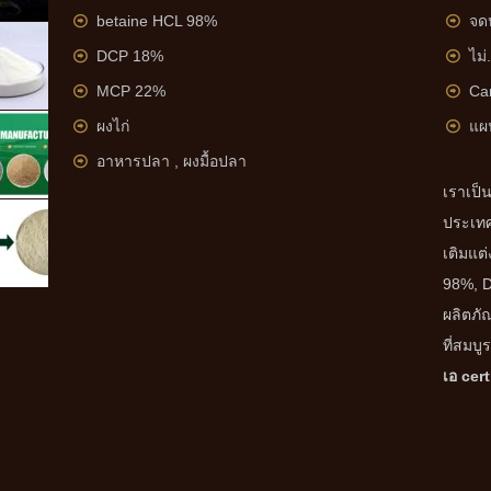
betaine HCL 98%
จด
DCP 18%
ไม่
MCP 22%
Ca
ผงไก่
แผน
อาหารปลา , ผงมื้อปลา
เราเป็
ประเทศ
เติมแต
98%, 
ผลิตภัณ
ที่สมบ
เอ cert