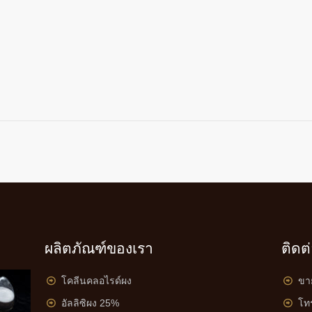
ผลิตภัณฑ์ของเรา
ติดต
โคลีนคลอไรด์ผง
ขา
อัลลิซิผง 25%
โท