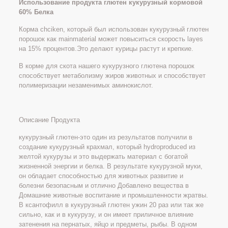
Использование продукта глютен кукурузный кормовой
60% Белка
Корма chciken, который был использован кукурузный глютен
порошок как mainmaterial может повыситься скорость layes
на 15% процентов.Это делают курицы растут и крепкие.
В корме для скота нашего кукурузного глютена порошок
способствует метаболизму жиров животных и способствует
полимеризации незаменимых аминокислот.
Описание Продукта
кукурузный глютен-это один из результатов получили в
создание кукурузный крахмал, который hydroproduced из
желтой кукурузы и это выдержать материал с богатой
жизненной энергии и белка. В результате кукурузной муки,
он обладает способностью для животных развитие и
болезни безопасным и отлично Добавлено вещества в
Домашние животные воспитание и промышленности жратвы.
В ксантофилл в кукурузный глютен ужин 20 раз или так же
сильно, как и в кукурузу, и он имеет приличное влияние
затенения на пернатых, яйцо и предметы, рыбы. В одном