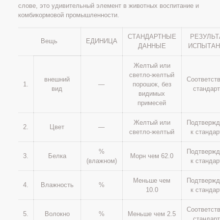
слове, это удивительный элемент в животных воспитание и
комбикормовой промышленности.
СТАНДАРТНЫЕ
РЕЗУЛЬТ
Вещь
ЕДИНИЦА
ДАННЫЕ
ИСПЫТАН
Желтый или
светло-желтый
внешний
Соответст
1.
—
порошок, без
вид
стандар
видимых
примесей
Желтый или
Подтвержд
2.
Цвет
—
светло-желтый
к стандар
%
Подтвержд
3.
Белка
Морн чем 62.0
(влажном)
к стандар
Меньше чем
Подтвержд
4.
Влажность
%
10.0
к стандар
Соответст
5.
Волокно
%
Меньше чем 2.5
стандар