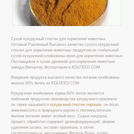
Сухой кукурузный глютен для кормления животных,
Оптовый Различный Высокого качество сухого кукурузный
глютен для кормления животных продуктов из глобальной
сухой кукурузной клейковины муки для кормления животных
Поставщиков и сухих дрожжей для кормления животных
завода,Импортер,Экспортером в KDLFEED.COM
Введение продукта высокого качества питание клейковины
мозоли 60% белка из KDLFEED.COM
Кукурузная клейковина корма 60% белок является
побочным продуктом производства кукурузного крахмала.
он также называется
кукурузный глютен порошок
,он богат
аминокислоты и природного pigmet-л лютеина,богатые
белком питания имеет особый вкус. Сырье кукуруза,
процесс обработки содержат дезинфицирующий, аварии,
удаления шлака, экстракт крахмала, а затем
сосредоточиться, высушенные Желтые Воды, чтобы