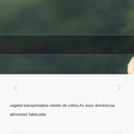
vegetal transportadora cloreto de colina,As aves domésticas
alimentam fabricante