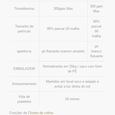
300 ppm
Trimetilamina
300ppm Max
Max
90%
Tamanho de
passar
95% passar 20 malha
partícula
60
malha
pó
aparência
pó flutuante marrom amarelo
branco
flutuante
Normalmente em 25kg / saco com forro
EMBALAGEM
de PE
Mantidos em local seco e arejado e
Armazenamento
evitar a luz direta do sol
Vida de
18 meses
prateleira
Funções de
Cloreto de colina
: