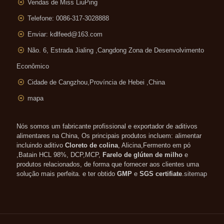
Vendas de Miss LiuPing
Telefone: 0086-317-3028888
Enviar:
kdlfeed@163.com
Não. 6, Estrada Jialing ,
Cangdong Zona de Desenvolvimento
Econômico
Cidade de Cangzhou,Província de Hebei ,China
mapa
Nós somos um fabricante profissional e exportador de aditivos
alimentares na China, Os principais produtos incluem: alimentar
incluindo aditivo
Cloreto de colina
, Alicina,Fermento em pó
,Batain HCL 98%, DCP,MCP,
Farelo de glúten de milho
e
produtos relacionados, de forma que fornecer aos clientes uma
solução mais perfeita. e ter obtido
GMP
e
SGS certifiate
.
sitemap