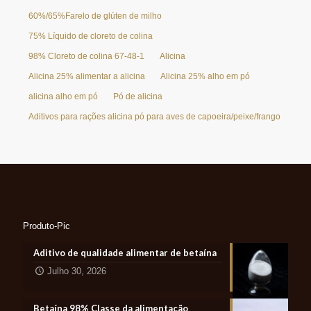
60%/65%Farelo de glúten de milho
75% Líquido de cloreto de colina
98% Cloreto de colina 67-48-1
Alicina
Alicina 25% alimentar a alicina
Alicina 25% alho em pó
alicina alho em pó
Pó de alicina
Aditivos para rações alicina pó para aves de capoeira/peixe/frango
Produto-Pic
Aditivo de qualidade alimentar de betaína
Julho 30, 2026
Betaína 98% Classe da alimentação