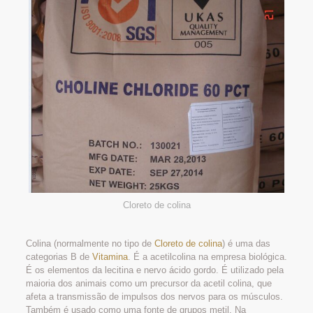
Cloreto de colina
Colina (normalmente no tipo de
Cloreto de colina
) é uma das
categorias B de
Vitamina
. É a acetilcolina na empresa biológica.
É os elementos da lecitina e nervo ácido gordo. É utilizado pela
maioria dos animais como um precursor da acetil colina, que
afeta a transmissão de impulsos dos nervos para os músculos.
Também é usado como uma fonte de grupos metil. Na