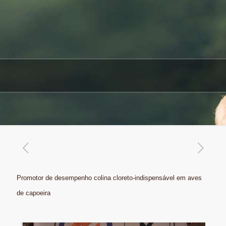
Promotor de desempenho colina cloreto-indispensável em aves
de capoeira