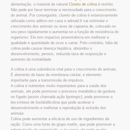
alimentação, o material do natural
Cloreto de colina
é restrito.
Não pode por favor terminar a necessidade para o crescimento
do animal. Por conseguinte, cloreto de colina é extensivamente
utilizada como aditivo em casa e adroad.It vai estimular o
crescimento dos animais ou aves de capoeira de, colocado no
seu peso rapidamente e aumentar-se a função de resistência do
organismo. Ele tem impactos proeminência em melhorar a
qualidade e quantidade de ovos e carne. Pelo contrário, falta de
colina pode causar doença hepática, abrandou o
desenvolvimento, perosis, reduzida taxa de oviposição e
aumento da mortalidade.
A colina é uma substância vital para o crescimento de animais.
É elemento de base da membrana celular, e elemento
importante para a transmissão de impulsos.
A colina é nutrientes muito importantes para a saúde dos
animais, ele pode promover o processo metabólico de gordura
no fígado (assim chamada ação lipotropic); pode promover a
bio-síntese de fosfatidilcolina que pode acelerar o
desenvolvimento e melhorar a reprodução & eclosão dos
animais.
Colina pode aumentar a eficácia de uso de ingredientes da
ração. Como uma fonte do grupo metilo, que pode promover a
reformulação do aminoácido, e às vezes até pode mudar