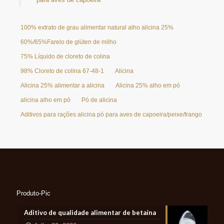
100% extrato de grau alimentar natural alho alicina 25%
60%/65%Farelo de glúten de milho
75% Líquido de cloreto de colina
98% Cloreto de colina 67-48-1
Alicina
Alicina 25% alimentar a alicina
Alicina 25% alho em pó
alicina alho em pó
Pó de alicina
Aditivos para rações alicina pó para aves de capoeira/peixe/frango
Produto-Pic
Aditivo de qualidade alimentar de betaína