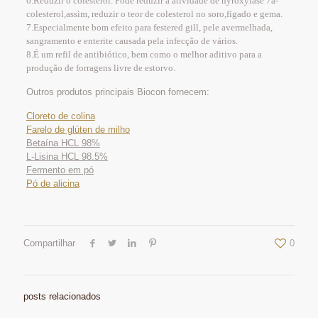
6.Reduzir o colesterol. Pode reduzir a atividade de hyroxylase 7a-
colesterol,assim, reduzir o teor de colesterol no soro,fígado e gema.
7.Especialmente bom efeito para festered gill, pele avermelhada,
sangramento e enterite causada pela infecção de vários.
8.É um refil de antibiótico, bem como o melhor aditivo para a
produção de forragens livre de estorvo.
Outros produtos principais Biocon fornecem:
Cloreto de colina
Farelo de glúten de milho
Betaína HCL 98%
L-Lisina HCL 98.5%
Fermento em pó
Pó de alicina
Compartilhar
0
posts relacionados