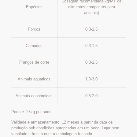
Dosagem recomendada(kg/MT de
Espécies
alimentos compostos para
animais)
Porcos
0.3-1.5
Camadas
0.3-1.5
Frangos de corte
0.3-1.5
Animais aquáticos
1.0-3.0
Animais económicos
0.5-2.0
Pacote: 25kg por saco
Validade e armazenamento: 12 meses a partir da data de
produção sob condições apropriadas em um seco, lugar bem
ventilado e fresco com a embalagem fechada.