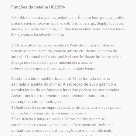
Funções da betaína HCL98%
1.Proibindo e matar germes prejudiciais. É muito bom por que proíbe
matar bactérias nocivas como e. coli, Salmonela sp., Staphy lococcus
aureus, bacilo da disenteria, etc. Não tem nenhum dano para bactérias
úteis, como o lactobacilo queijo.
2. Detoxicate e manter-se saudável. Pode diminuir a substância
venenosa como mercúrio, cianeto ,nitrito etc. dentro do corpo do
animal.. O animal será mais saudável com brilhante brilhante pele e
doença resistência reforçada, aumentada a taxa de
sobrevivência,após a alimentação por algum tempo.
3.
Estimulando o apetite do animal. O perfumado de alho
estimula o apetite do animal. A secreção de suco gástrico e
vermiculation do estômago e intestino podem ser melhoradas.
Assim, acelerar o crescimento do animal e aumentar a
recompensa de alimentação.
4.Qualidade de carne improvedQuality de carne,leite e ovos podem
ser criados obviamente. Sabor mais deliciosos.
5.Resistência à fungos e insetos. Vários moldes podem ser
exterminadas e voam e verme matou eficientemente. Ambiente
sanitário ser conservado e alimentação material mantido mais.