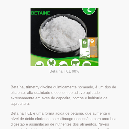
Betaína HCL 98%
Betaína, trimethylglycine quimicamente nomeado, é um tipo de
eficiente, alta qualidade e econômico aditivo aplicado
extensamente em aves de capoeira, porcos e indústria da
aquicultura.
Betaína HCL é uma forma ácida de betaína, que aumenta o
nível de ácido clorídrico no estômago necessário para uma boa
digestão e assimilação de nutrientes dos alimentos. Níveis