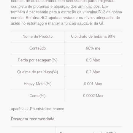
normais de ácido clorídrico são necessários para a digestão
completa de proteínas e absorção dos aminoácidos. Ele
também é necessário para a extração da vitamina B12 da nossa
comida. Betaína HCL ajuda a restaurar os níveis adequados de
ácido no estômago e manter a função saudável da GI.
Nome do Produto
Cloridrato de betaína 98%
Conteúdo
98% me
Perda por secagem(%)
0.5 Max
Queima de resíduos(%)
0.2 Max
Heavy Metal(%)
0.001 Max
Como(%)
0.0002 Max
aparência: Pó cristalino branco
Dosagem recomendada
: