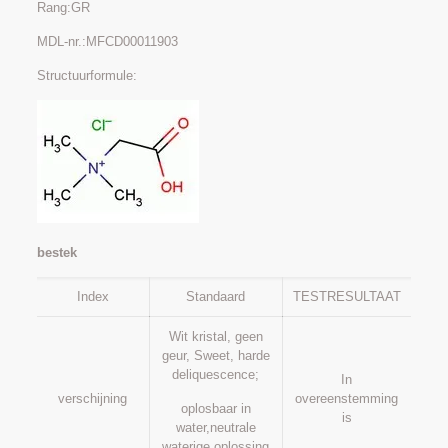
Rang:GR
MDL-nr.:MFCD00011903
Structuurformule:
bestek
Index
Standaard
TESTRESULTAAT
Wit kristal, geen
geur, Sweet, harde
deliquescence;
In
verschijning
overeenstemming
oplosbaar in
is
water,neutrale
waterige oplossing