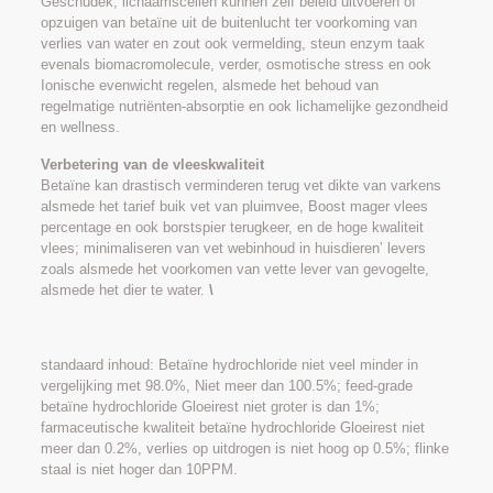
Geschudek, lichaamscellen kunnen zelf beleid uitvoeren of
opzuigen van betaïne uit de buitenlucht ter voorkoming van
verlies van water en zout ook vermelding, steun enzym taak
evenals biomacromolecule, verder, osmotische stress en ook
Ionische evenwicht regelen, alsmede het behoud van
regelmatige nutriënten-absorptie en ook lichamelijke gezondheid
en wellness.
Verbetering van de vleeskwaliteit
Betaïne kan drastisch verminderen terug vet dikte van varkens
alsmede het tarief buik vet van pluimvee, Boost mager vlees
percentage en ook borstspier terugkeer, en de hoge kwaliteit
vlees; minimaliseren van vet webinhoud in huisdieren’ levers
zoals alsmede het voorkomen van vette lever van gevogelte,
alsmede het dier te water.
\
standaard inhoud: Betaïne hydrochloride niet veel minder in
vergelijking met 98.0%, Niet meer dan 100.5%; feed-grade
betaïne hydrochloride Gloeirest niet groter is dan 1%;
farmaceutische kwaliteit betaïne hydrochloride Gloeirest niet
meer dan 0.2%, verlies op uitdrogen is niet hoog op 0.5%; flinke
staal is niet hoger dan 10PPM.