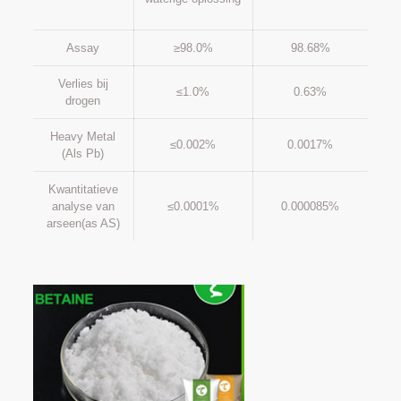
Assay
≥98.0%
98.68%
Verlies bij
≤1.0%
0.63%
drogen
Heavy Metal
≤0.002%
0.0017%
(Als Pb)
Kwantitatieve
analyse van
≤0.0001%
0.000085%
arseen(as AS)