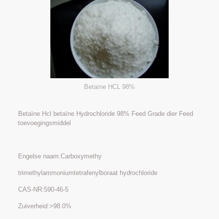
Betaïne HCL 98%
Betaïne Hcl betaïne Hydrochloride 98% Feed Grade dier Feed
toevoegingsmiddel
Engelse naam:Carboxymethy
trimethylammoniumtetrafenylboraat hydrochloride
CAS-NR:590-46-5
Zuiverheid:>98.0%