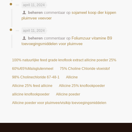
april 11, 2024
beheren
commentaar op
sojameel koop dier kippen
pluimvee veevoer
april 11, 2024
beheren
commentaar op
Foliumzuur vitamine B9
toevoegingsmiddelen voor pluimvee
100% natuurlijke feed grade knoflook extract allicine poeder 25%
60%/65%Maïsglutenmeel
75% Choline Chloride vloeistof
98% Cholinechloride 67-48-1
Allicine
Allicine 25% feed allicine
Allicine 25% knoflookpoeder
allicine knoflookpoeder
Allicine poeder
Allicine poeder voor pluimvee/vis/kip toevoegingsmiddelen