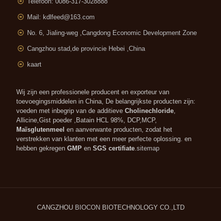
Telefoon: 0086-317-3028888
Mail:
kdlfeed@163.com
No. 6, Jialing-weg ,
Cangdong Economic Development Zone
Cangzhou stad,de provincie Hebei ,China
kaart
Wij zijn een professionele producent en exporteur van
toevoegingsmiddelen in China, De belangrijkste producten zijn:
voeden met inbegrip van de additieve
Cholinechloride
,
Allicine,Gist poeder ,Batain HCL 98%, DCP,MCP,
Maïsglutenmeel
en aanverwante producten, zodat het
verstrekken van klanten met een meer perfecte oplossing. en
hebben gekregen
GMP
en
SGS certifiate
.
sitemap
CANGZHOU
BIOCON
BIOTECHNOLOGY CO.,LTD