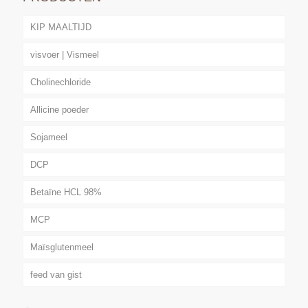
KIP MAALTIJD
visvoer | Vismeel
Cholinechloride
Allicine poeder
Sojameel
DCP
Betaïne HCL 98%
MCP
Maïsglutenmeel
feed van gist