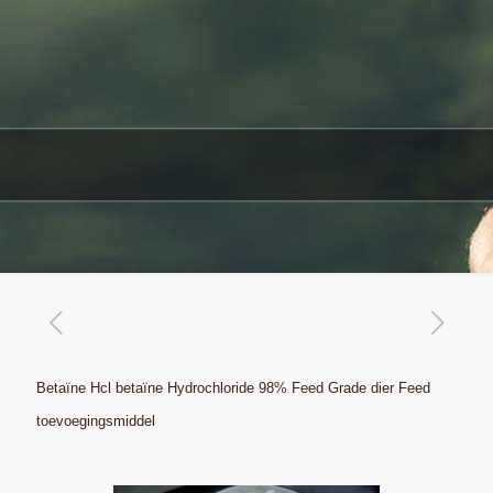
Betaïne Hcl betaïne Hydrochloride 98% Feed Grade dier Feed
toevoegingsmiddel