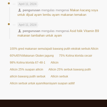
April 11, 2024
pengurusan
mengulas mengenai
Makan kacang soya
untuk dijual ayam lembu ayam makanan ternakan
April 11, 2024
pengurusan
mengulas mengenai
Asid folik Vitamin B9
makanan tambahan untuk ayam
100% gred makanan semulajadi bawang putih ekstrak serbuk Allicin 25%
60%/65%Makanan Gluten jagung
75% Kolina klorida cecair
98% Kolina klorida 67-48-1
Allicin
Allicin 25% suapan allicin
Allicin 25% serbuk bawang putih
allicin bawang putih serbuk
Allicin serbuk
Allicin serbuk untuk ayam/ikan/ayam suapan aditif