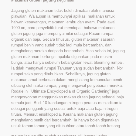
Makanan Gluten jagung
kegunaan
Jagung gluten makanan tidak boleh dimakan oleh manusia
piawaian, Walaupun ia mempunyai aplikasi makanan untuk
haiwan kesayangan, makanan lembu dan ayam. Pada awal
1990-an, para penyelidik turut mendapati bahawa makanan
gluten jagung juga mempunyai nilai sebagai Racun rumpai
organik dan baja. Secara khusus, gluten makanan sasaran
rumpai benih yang sudah tidak lagi mula bercambah, dan
menghalang mereka daripada bercambah. Atas sebab ini, jagung
gluten makanan berfungsi apabila digunakan pada musim
bunga, atau hanya sebelum kebangkitan lewat blooming rumpai.
Ia tidak mengawal rumpai Tahunan yang sudah bercambah, Nor
rumpai saka yang ditubuhkan. Sebaliknya, jagung gluten
makanan amat berkesan dalam menghalang kemunculan benih
dibuang oleh saka rumpai, yang mengawal penyebaran mereka.
Rodale ini "Ultimate Encyclopedia of Organic Gardening" juga
mengesyorkan menggunakan makan gluten jagung sebagai baja
semula jadi. Budi 10 kandungan nitrogen peratus menjadikan ia
sebagai pengganti yang sesuai untuk baja atau baja nitrogen
tiruan, Menurut ensiklopedia. Kerana makanan gluten jagung
menghalang benih dari bercambah, Ia hanya boleh digunakan
untuk taman-taman yang ditubuhkan atau tanah-tanah kosong.