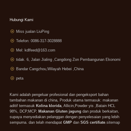
Hubungi Kami
Miss jualan LiuPing
Telefon: 0086-317-3028888
Mel:
kdlfeed@163.com
tidak. 6, Jalan Jialing ,
Cangdong Zon Pembangunan Ekonomi
Bandar Cangzhou,Wilayah Hebei ,China
peta
Kami adalah pengeluar profesional dan pengeksport bahan
tambahan makanan di china, Produk utama termasuk: makanan
aditif termasuk
Kolina klorida
, Allicin,Powder yis ,Batain HCL
98%, DCP,MCP,
Makanan Gluten jagung
dan produk berkaitan,
supaya menyediakan pelanggan dengan penyelesaian yang lebih
sempurna. dan telah mendapat
GMP
dan
SGS certifiate
.
sitemap