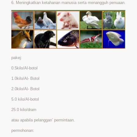
6. Meningkatkan ketahanan manusia serta menangguh penuaan.
pakej:
0.5kilo/Al-botol
1.0kilo/Al- Botol
2.0kilo/Al- Botol
5.0 kilo/Al-botol
25.0 kilo/dram
atau apabila pelanggan’ permintaan.
permohonan: