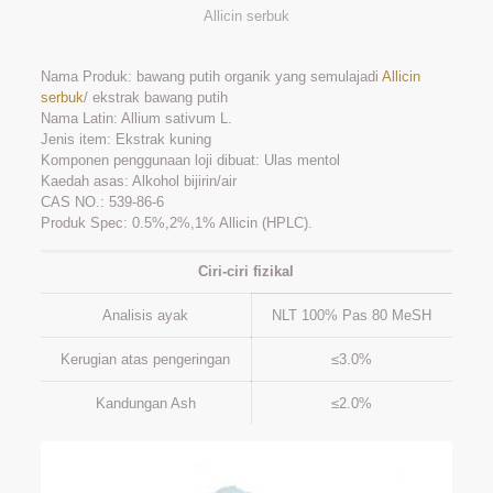
Allicin serbuk
Nama Produk: bawang putih organik yang semulajadi
Allicin
serbuk
/ ekstrak bawang putih
Nama Latin: Allium sativum L.
Jenis item: Ekstrak kuning
Komponen penggunaan loji dibuat: Ulas mentol
Kaedah asas: Alkohol bijirin/air
CAS NO.: 539-86-6
Produk Spec: 0.5%,2%,1% Allicin (HPLC).
Ciri-ciri fizikal
Analisis ayak
NLT 100% Pas 80 MeSH
Kerugian atas pengeringan
≤3.0%
Kandungan Ash
≤2.0%