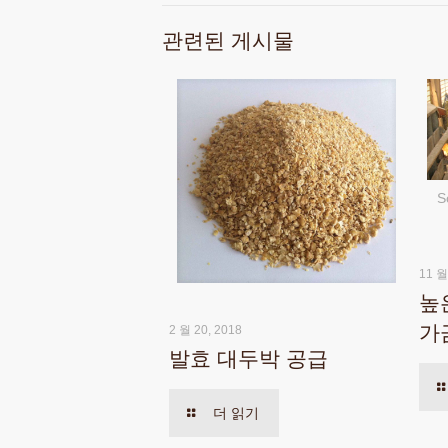
관련된 게시물
S
11 월
높
가
2 월 20, 2018
발효 대두박 공급
더 읽기