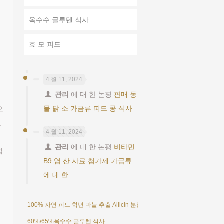
옥수수 글루텐 식사
효 모 피드
4 월 11, 2024
관리
에 대 한 논평
판매 동
물 닭 소 가금류 피드 콩 식사
으
오
4 월 11, 2024
관리
에 대 한 논평
비타민
껍
B9 엽 산 사료 첨가제 가금류
에 대 한
질
100% 자연 피드 학년 마늘 추출 Allicin 분말 25%
60%/65%옥수수 글루텐 식사