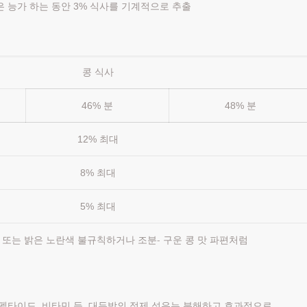
은 능가 하는 동안 3% 식사를 기계적으로 추출
콩 식사
46% 분
48% 분
12% 최대
8% 최대
5% 최대
 또는 밝은 노란색 불규칙하거나 조분- 구운 콩 맛 파편처럼
작은 펩타이드, 비타민 등. 대두박의 정제 섬유는 분해하고 효과적으로