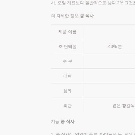
사, 오일 재료보다 일반적으로 낮다 2% 그것
의 자세한 정보
콩 식사
제품 이름
조 단백질
43% 분
수 분
애쉬
섬유
옅은 황갈색
외관
기능
콩 식사
1. 콩 식사는 영양이 풍부, 아미노산 등, 