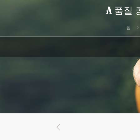
A 품질 
집