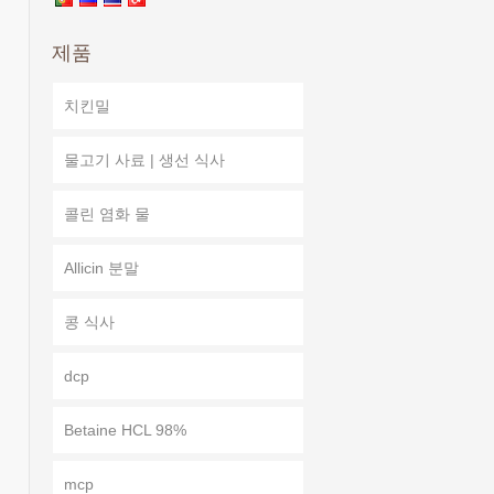
제품
치킨밀
물고기 사료 | 생선 식사
콜린 염화 물
Allicin 분말
콩 식사
dcp
Betaine HCL 98%
mcp