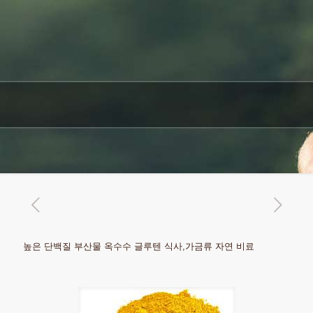
높은 단백질 부산물 옥수수 글루텐 식사,가금류 자연 비료