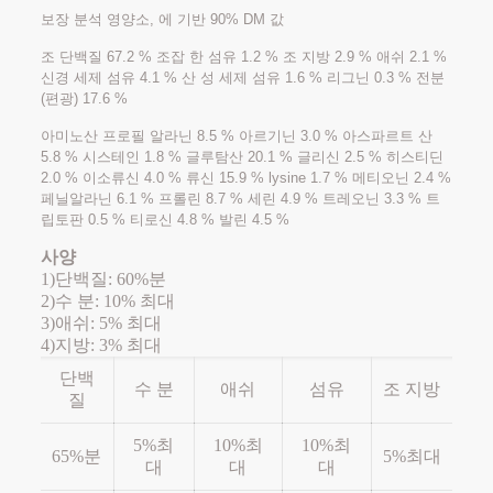
보장 분석 영양소, 에 기반 90% DM 값
조 단백질 67.2 % 조잡 한 섬유 1.2 % 조 지방 2.9 % 애쉬 2.1 %
신경 세제 섬유 4.1 % 산 성 세제 섬유 1.6 % 리그닌 0.3 % 전분
(편광) 17.6 %
아미노산 프로필 알라닌 8.5 % 아르기닌 3.0 % 아스파르트 산
5.8 % 시스테인 1.8 % 글루탐산 20.1 % 글리신 2.5 % 히스티딘
2.0 % 이소류신 4.0 % 류신 15.9 % lysine 1.7 % 메티오닌 2.4 %
페닐알라닌 6.1 % 프롤린 8.7 % 세린 4.9 % 트레오닌 3.3 % 트
립토판 0.5 % 티로신 4.8 % 발린 4.5 %
사양
1)단백질: 60%분
2)수 분: 10% 최대
3)애쉬: 5% 최대
4)지방: 3% 최대
단백
수 분
애쉬
섬유
조 지방
질
5%최
10%최
10%최
65%분
5%최대
대
대
대