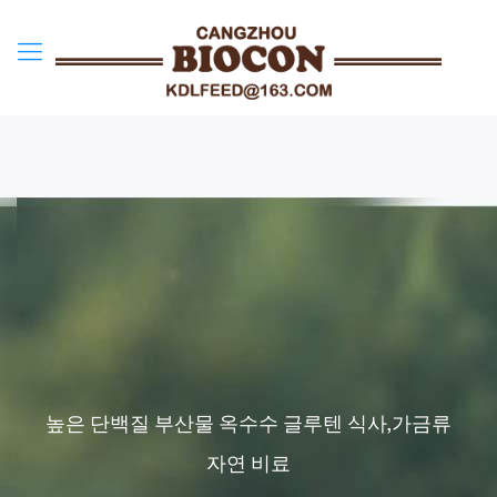
높은 단백질 부산물 옥수수 글루텐 식사,가금류
자연 비료