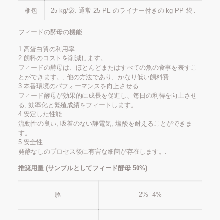
梱包
25 kg/袋. 通常 25 PE のライナー付きの kg PP 袋 .
フィードの酵母の機能
1 高蛋白質の利用率
2 飼料のコストを削減します。
フィードの酵母は、ほとんどまたはすべての魚の食事を表すこ
とができます。, 他の方法であり、かなり低い飼料費.
3 本番環境のパフォーマンスを向上させる
フィード酵母が効果的に成長を促進し、毎日の利得を向上させ
る, 効率化と繁殖成績をフィードします。.
4 安定した性能
流動性の良い, 吸着のない静電気, 塩酸を耐えることができま
す。.
5 安全性
発酵なしのプロセス後に有害な細菌が存在します。.
推奨用量 (サンプルとしてフィード酵母 50%)
豚
2% -4%