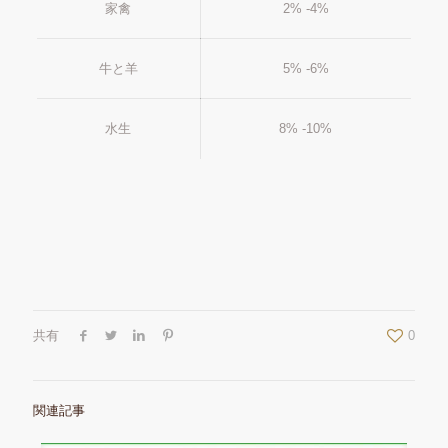
家禽
2% -4%
牛と羊
5% -6%
水生
8% -10%
共有
0
関連記事