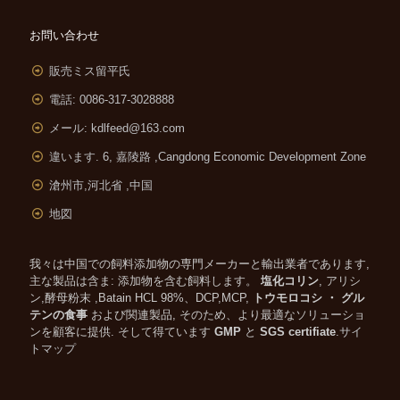
お問い合わせ
販売ミス留平氏
電話: 0086-317-3028888
メール:
kdlfeed@163.com
違います. 6, 嘉陵路 ,
Cangdong Economic Development Zone
滄州市,河北省 ,中国
地図
我々は中国での飼料添加物の専門メーカーと輸出業者であります,
主な製品は含ま: 添加物を含む飼料します。
塩化コリン
, アリシ
ン,酵母粉末 ,Batain HCL 98%、DCP,MCP,
トウモロコシ ・ グル
テンの食事
および関連製品, そのため、より最適なソリューショ
ンを顧客に提供. そして得ています
GMP
と
SGS certifiate
.
サイ
トマップ