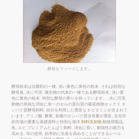
酵母をフィードします。
酵母粉末は抗菌剤の一種, 淡い黄色に黄色の粉末. それは特別な
酵母臭, 水に可溶. 微生物の代表の一種である酵母粉末, 淡い黄
色に黄色の粉末. 特別な酵母の香りを持っています。, 水に可溶.
動物の単純な消化に単一のセルの蛋白質の吸収植物セックス タ
ンパク質酵母飼料, 自分を利用した豊富な b ビタミンが含まれて
います, アミノ酸, 酵素, 各種のタンパク質含有量が豊富, 生化学
的市場の重要な基礎資料と特別な海洋
飼料添加物
.動物用製品,
魚, エビ プレミアムたんぱく飼料, 消化に長い, 耐病性の能力を
高める, 等の使用. 効率的に生産を高めることができるレベル