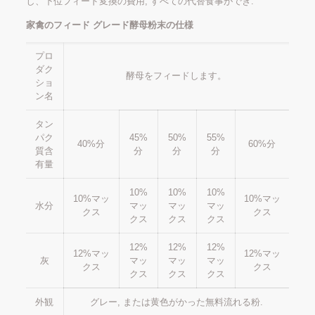
し、下位フィード変換の費用, すべての代替食事ができ.
家禽のフィード グレード酵母粉末の仕様
プロ
ダク
酵母をフィードします。
ショ
ン名
タン
パク
45%
50%
55%
40%分
60%分
質含
分
分
分
有量
10%
10%
10%
10%マッ
10%マッ
水分
マッ
マッ
マッ
クス
クス
クス
クス
クス
12%
12%
12%
12%マッ
12%マッ
灰
マッ
マッ
マッ
クス
クス
クス
クス
クス
外観
グレー, または黄色がかった無料流れる粉.