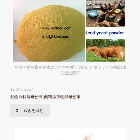
各種消化酵素を豊富に含む飼料酵母粉末, ビタミンと未知の成
長促進因子
12 月 8, 2017
動物飼料酵母粉末,飼料添加物酵母粉末
続きを読む