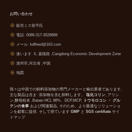
お問い合わせ
販売ミス留平氏
電話: 0086-317-3028888
メール:
kdlfeed@163.com
違います. 6, 嘉陵路 ,
Cangdong Economic Development Zone
滄州市,河北省 ,中国
地図
我々は中国での飼料添加物の専門メーカーと輸出業者であります,
主な製品は含ま: 添加物を含む飼料します。
塩化コリン
, アリシ
ン,酵母粉末 ,Batain HCL 98%、DCP,MCP,
トウモロコシ ・ グル
テンの食事
および関連製品, そのため、より最適なソリューショ
ンを顧客に提供. そして得ています
GMP
と
SGS certifiate
.
サイ
トマップ