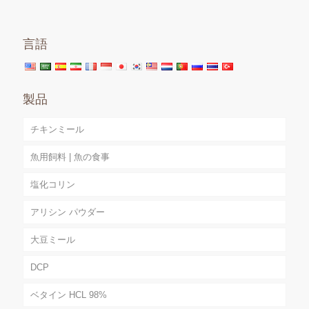
言語
製品
チキンミール
魚用飼料 | 魚の食事
塩化コリン
アリシン パウダー
大豆ミール
DCP
ベタイン HCL 98%