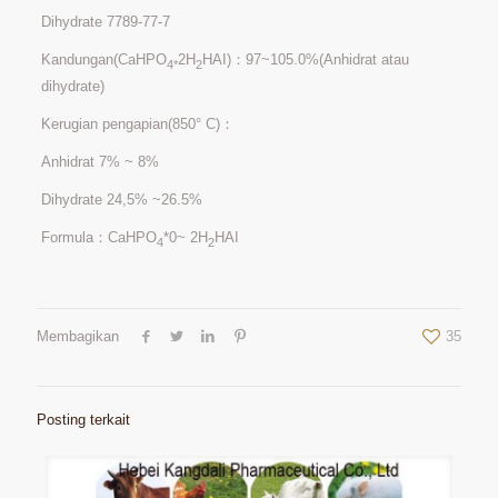
Dihydrate 7789-77-7
Kandungan(CaHPO
2H
HAI)：97~105.0%(Anhidrat atau
4*
2
dihydrate)
Kerugian pengapian(850° C)：
Anhidrat 7% ~ 8%
Dihydrate 24,5% ~26.5%
Formula：CaHPO
*0~ 2H
HAI
4
2
Membagikan
35
Posting terkait