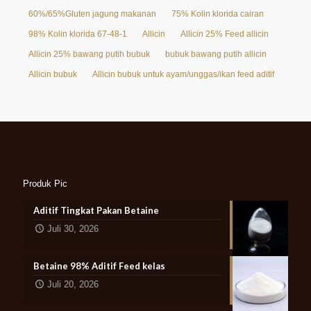
60%/65%Gluten jagung makanan
75% Kolin klorida cairan
98% Kolin klorida 67-48-1
Allicin
Allicin 25% Feed allicin
Allicin 25% bawang putih bubuk
bubuk bawang putih allicin
Allicin bubuk
Allicin bubuk untuk ayam/unggas/ikan feed aditif
Produk Pic
Aditif Tingkat Pakan Betaine
Juli 30, 2026
Betaine 98% Aditif Feed kelas
Juli 20, 2026