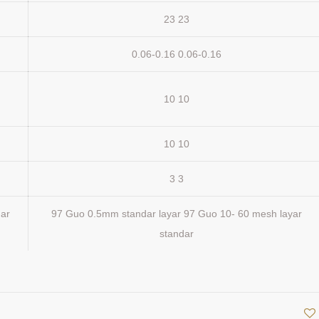
23 23
0.06-0.16 0.06-0.16
10 10
10 10
3 3
ar
97 Guo 0.5mm standar layar 97 Guo 10- 60 mesh layar
standar