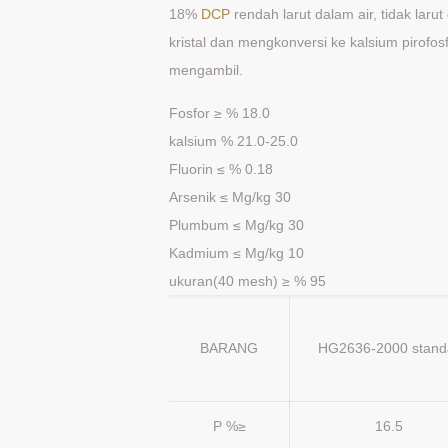
18%
DCP
rendah larut dalam air, tidak laru
kristal dan mengkonversi ke kalsium pirofo
mengambil.
Fosfor ≥ % 18.0
kalsium % 21.0-25.0
Fluorin ≤ % 0.18
Arsenik ≤ Mg/kg 30
Plumbum ≤ Mg/kg 30
Kadmium ≤ Mg/kg 10
ukuran(40 mesh) ≥ % 95
BARANG
HG2636-2000 stand
P %≥
16.5