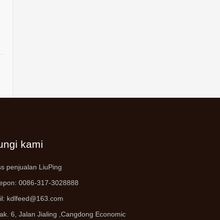
ungi kami
s penjualan LiuPing
lepon: 0086-317-3028888
il:
kdlfeed@163.com
ak. 6, Jalan Jialing ,
Cangdong Economic