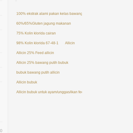
100% ekstrak alami pakan kelas bawang putih Allicin powder 25%
60%/65%Gluten jagung makanan
75% Kolin klorida cairan
98% Kolin klorida 67-48-1
Allicin
Allicin 25% Feed allicin
Allicin 25% bawang putih bubuk
bubuk bawang putih allicin
Allicin bubuk
Allicin bubuk untuk ayam/unggas/ikan feed aditif
0