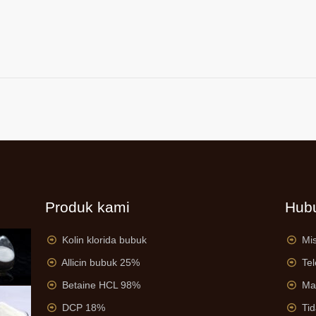
Produk kami
Hub
Kolin klorida bubuk
Mis
Allicin bubuk 25%
Te
Betaine HCL 98%
Ma
DCP 18%
Tid