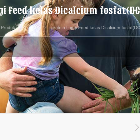
gi Feed kelas Dicalcium fosfat(
Produk
DCP
protein tinggi Feed kelas Dicalcium fosfat