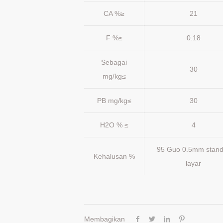
CA %≥
21
F %≤
0.18
Sebagai
30
mg/kg≤
PB mg/kg≤
30
H2O % ≤
4
95 Guo 0.5mm stand
Kehalusan %
layar
Membagikan