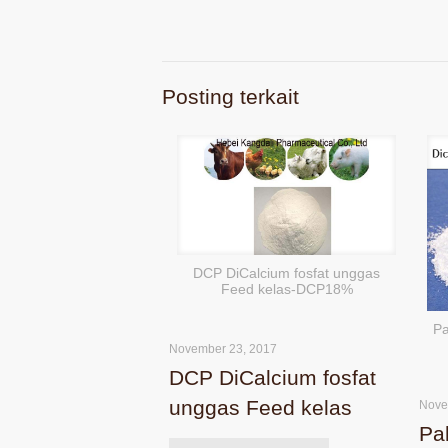
Posting terkait
DCP DiCalcium fosfat unggas
Feed kelas-DCP18%
Pa
November 23, 2017
DCP DiCalcium fosfat
unggas Feed kelas
Nove
Pa