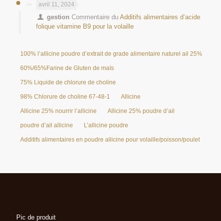
avril 11, 2024
gestion
Commentaire du
Additifs alimentaires d’acide
folique vitamine B9 pour la volaille
100% l’allicine poudre d’extrait de grade alimentaire naturel ail 25%
60%/65%Farine de Gluten de maïs
75% Liquide de chlorure de choline
98% Chlorure de choline 67-48-1
Allicine
Allicine 25% nourrir l’allicine
Allicine 25% poudre d’ail
poudre d’ail allicine
L’allicine poudre
Additifs alimentaires en poudre allicine pour volaille/poisson/poulet
Pic de produit