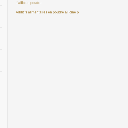
L’allicine poudre
Additifs alimentaires en poudre allicine pour volaille/poisson/poulet