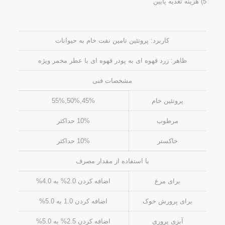
5) هزینه تغذیه پایین
کاربرد: پروتئین تامین نفت خام به حیوانات
ظاهر: زرد قهوه ای به پودر قهوه ای با عطر مخمر ویژه
مشخصات فنی
پروتئین خام
45%,50%,55%
مرطوب
10% حداکثر
خاکستر
10% حداکثر
با استفاده از مقدار مصرف
برای مرغ
اضافه كردن 2.0% به 4.0%
برای پرورش خوک
اضافه كردن 1.0 به 5.0%
آبزی پروری
اضافه كردن 2.5% به 5.0%