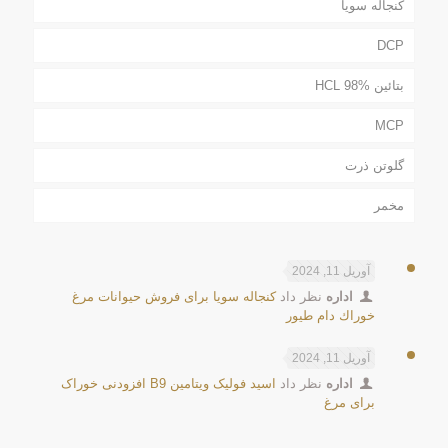
کنجاله سویا
DCP
بتائین HCL 98%
MCP
گلوتن ذرت
مخمر
آوریل 11, 2024
اداره
نظر داد
كنجاله سويا برای فروش حیوانات مرغ
خوراك دام طيور
آوریل 11, 2024
اداره
نظر داد
اسید فولیک ویتامین B9 افزودنی خوراک
برای مرغ