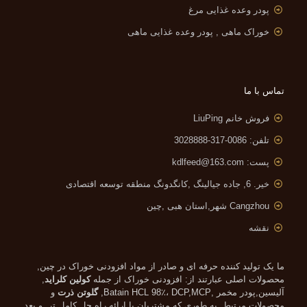
پودر وعده غذایی مرغ
خوراک ماهی , پودر وعده غذایی ماهی
تماس با ما
فروش خانم LiuPing
تلفن: 0086-317-3028888
پست:
kdlfeed@163.com
خیر. 6, جاده جیالینگ ,
کانگدونگ منطقه توسعه اقتصادی
Cangzhou شهر,استان هبی ,چین
نقشه
ما یک تولید کننده حرفه ای و صادر از مواد افزودنی خوراک در چین,
محصولات اصلی عبارتند از: افزودنی خوراک از جمله
کولین کلراید
,
آلیسین,پودر مخمر ,Batain HCL 98٪، DCP,MCP,
گلوتن ذرت
و
محصولات مرتبط, به طوری که مشتریان با ارائه راه حل کامل تر. و بعد