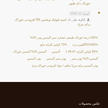
خوراك دام طيور
آوریل 11, 2024
اداره
نظر داد
اسید فولیک ویتامین B9 افزودنی خوراک
برای مرغ
100% درجه خوراک طبیعی عصاره سیر آلیسین پودر 25%
60%/65%گلوتن ذرت
75% کولین کلراید مایع
98% کولین کلراید 67-48-1
آلیسین
آلیسین 25% آلیسین خوراک
آلیسین 25% پودر سیر
پودر سیر آلیسین
پودر آلیسین
پودر آلیسین برای مرغ / ماهی / مواد افزودنی خوراک مرغ
عکس محصولات