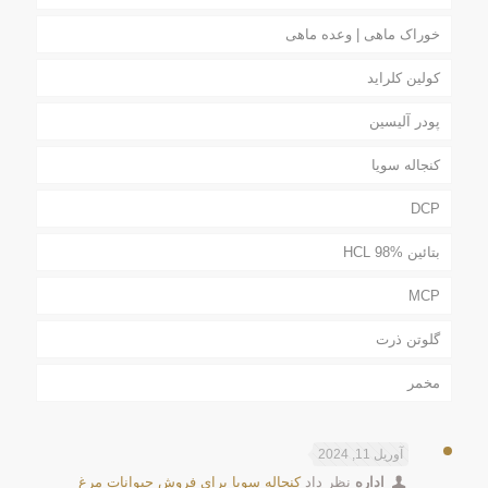
خوراک ماهی | وعده ماهی
کولین کلراید
پودر آلیسین
کنجاله سویا
DCP
بتائین HCL 98%
MCP
گلوتن ذرت
مخمر
آوریل 11, 2024
اداره
نظر داد
كنجاله سويا برای فروش حیوانات مرغ