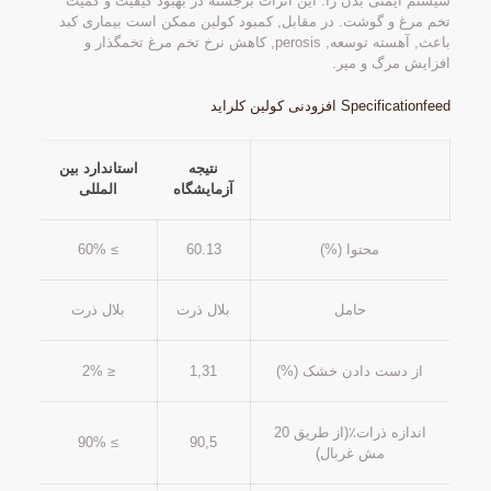
سیستم ایمنی بدن را. این اثرات برجسته در بهبود کیفیت و کمیت
تخم مرغ و گوشت. در مقابل, کمبود کولین ممکن است بیماری کبد
باعث, آهسته توسعه, perosis, کاهش نرخ تخم مرغ تخمگذار و
افزایش مرگ و میر.
Specificationfeed افزودنی کولین کلراید
نتیجه
استاندارد بین
آزمایشگاه
المللی
محتوا (%)
60.13
≥ 60%
حامل
بلال ذرت
بلال ذرت
از دست دادن خشک (%)
1,31
≤ 2%
اندازه ذرات٪(از طریق 20
≥ 90%
90,5
مش غربال)