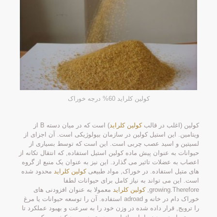
کولین کلراید 60% درجه خوراک
کولین (اغلب در قالب
کولین کلراید
) است که در میان دسته B از
ویتامین. این استیل کولین در سازمان بیولوژیکی است. آن اجزای از
لسیتین و اسید عصب چربی است. این است که توسط بسیاری از
حیوانات به عنوان پیش ماده کولین استیل استفاده, که انتقال تکانه از
اعصاب به عضلات تاثیر می گذارد. این نیز به عنوان یک منبع از گروه
های متیل استفاده. در خوراک, مواد طبیعی
کولین کلراید
محدود شده
است. این می تواند به نیاز کامل برای حیوانات لطفا
growing.Therefore,
کولین کلراید
معمولا به عنوان افزودنی های
خوراک دام در خانه و adroad استفاده. آن را توسعه حیوانات یا مرغ
را ترویج, قرار داده شده در وزن خود را به سرعت و بهبود عملکرد تا