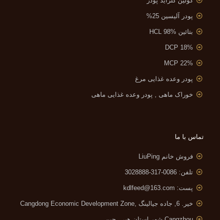
کولین کلراید پودر
پودر آلیسین 25%
بتائین HCL 98%
DCP 18%
MCP 22%
پودر وعده غذایی مرغ
خوراک ماهی , پودر وعده غذایی ماهی
تماس با ما
فروش خانم LiuPing
تلفن: 0086-317-3028888
پست:
kdlfeed@163.com
خیر. 6, جاده جیالینگ ,
Cangdong Economic Development Zone
Cangzhou شهر,استان هبی ,چین