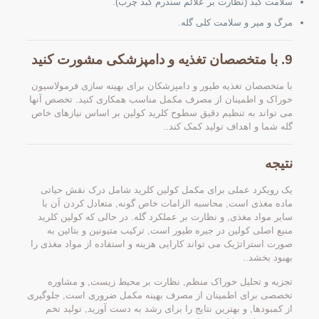
سلامت کبد (نظارت بر علائم سندرم کبد چرب).
مرگ و میر و سلامت کلی گله.
9. با متخصصان تغذیه و دامپزشکی مشورت کنید
با متخصصان تغذیه طیور و دامپزشکان برای بهینه سازی فرمولاسیون
خوراک و اطمینان از مصرف مکمل مناسب همکاری کنید. تخصص آنها
می تواند به تنظیم دقیق سطوح کلرید کولین بر اساس نیازهای خاص
گله شما و اهداف تولید کمک کند..
نتیجه
یک رویکرد عملی برای مکمل کولین کلرید شامل درک نقش حیاتی
ماده مغذی است, محاسبه الزامات خاص گونه, متعادل کردن آن با
سایر مواد مغذی, و نظارت بر عملکرد گله. در حالی که کولین کلرید
منبع اصلی کولین در جیره طیور است, ترکیب متیونین و بتائین به
صورت استراتژیک می تواند کارایی هزینه و استفاده از مواد مغذی را
بهبود بخشد..
تجزیه و تحلیل خوراک منظم, نظارت بر محیط زیست, و مشاوره
تخصصی برای اطمینان از مصرف بهینه مکمل ضروری است, جلوگیری
از کمبودها, و بهترین نتایج را برای رشد به دست آورید, تولید تخم