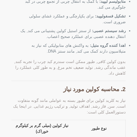
متابولیسم لیپید:
با کمک به انتقال چربی از تجمع چربی در کبد
جلوگیری می کند.
تشکیل فسفولیپید:
برای یکپارچگی و عملکرد غشای سلولی
ضروری است.
رشد سیستم عصبی:
از سنتز استیل کولین پشتیبانی می کند, یک
انتقال دهنده عصبی برای عملکرد صحیح اعصاب.
اهدا کننده گروه متیل:
به واکنش های متابولیکی که نیاز به
متیلاسیون دارند کمک می کند, مانند سنتز DNA.
بدون کولین کافی, طیور ممکن است سندرم کبد چرب را تجربه کنند,
عقب ماندگی رشد, تولید ضعیف تخم مرغ, و به طور کلی عملکرد را
کاهش داد.
2. محاسبه کولین مورد نیاز
نیاز به کلرید کولین برای طیور بسته به عواملی مانند گونه متفاوت
است, سن, فاز رشد, اهداف تولید, و ترکیب رژیم غذایی. در اینجا یک
دستورالعمل کلی است:
نیاز کولین (میلی گرم بر کیلوگرم
نوع طیور
خوراک)