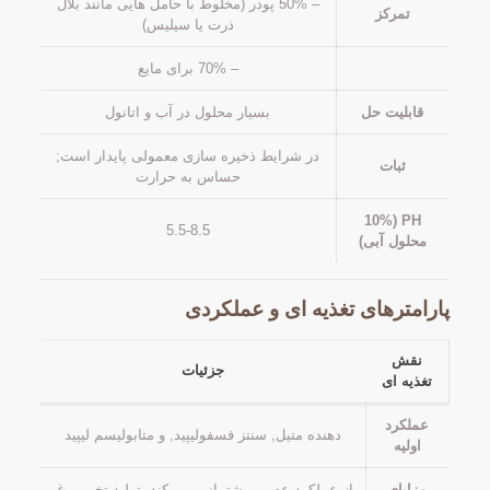
– 50% پودر (مخلوط با حامل هایی مانند بلال
تمرکز
ذرت یا سیلیس)
– 70% برای مایع
قابلیت حل
بسیار محلول در آب و اتانول
در شرایط ذخیره سازی معمولی پایدار است;
ثبات
حساس به حرارت
PH (10%
5.5-8.5
محلول آبی)
پارامترهای تغذیه ای و عملکردی
نقش
جزئیات
تغذیه ای
عملکرد
دهنده متیل, سنتز فسفولیپید, و متابولیسم لیپید
اولیه
مزایای
از عملکرد عصبی پشتیبانی می کند, تولید تخم مرغ,