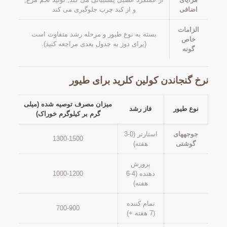
اضافی
و از کبد چرب جلوگیری می کند
الزامات
بسته به نوع طیور و مرحله رشد متفاوت است
خاص
(برای دوز به جدول بعدی مراجعه کنید).
گونه
نرخ گنجاندن کولین کلرید برای طیور
میزان مصرف توصیه شده (میلی
نوع طیور
فاز رشد
گرم بر کیلوگرم خوراک)
جوجههای
استارتر (0-3
1300-1500
گوشتی
هفته)
پرورش
دهنده (4-6
1000-1200
هفته)
تمام کننده
700-900
(7 هفته +)