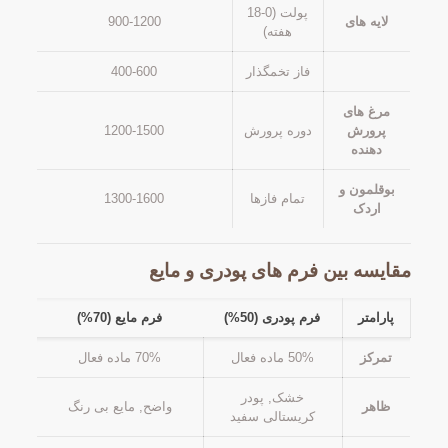
پولت (0-18
لایه های
900-1200
هفته)
فاز تخمگذار
400-600
مرغ های
پرورش
دوره پرورش
1200-1500
دهنده
بوقلمون و
تمام فازها
1300-1600
اردک
مقایسه بین فرم های پودری و مایع
پارامتر
فرم پودری (50%)
فرم مایع (70%)
تمرکز
50% ماده فعال
70% ماده فعال
خشک, پودر
ظاهر
واضح, مایع بی رنگ
کریستالی سفید