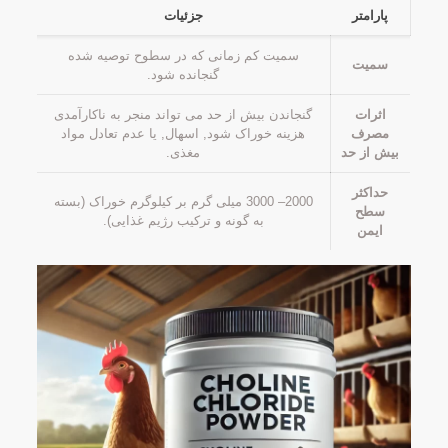
پارامتر
جزئیات
سمیت کم زمانی که در سطوح توصیه شده
سمیت
گنجانده شود.
اثرات
گنجاندن بیش از حد می تواند منجر به ناکارآمدی
مصرف
هزینه خوراک شود, اسهال, یا عدم تعادل مواد
بیش از حد
مغذی.
حداکثر
2000– 3000 میلی گرم بر کیلوگرم خوراک (بسته
سطح
به گونه و ترکیب رژیم غذایی).
ایمن