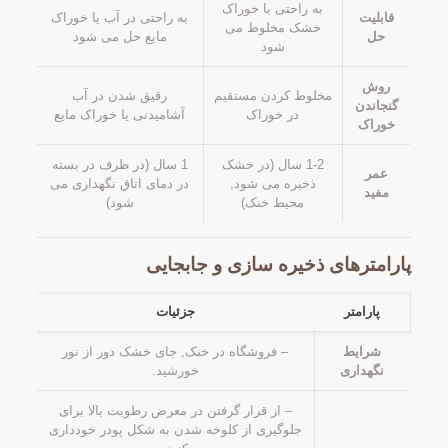
به راحتی با خوراک
قابلیت
به راحتی در آب یا خوراک
خشک مخلوط می
حل
مایع حل می شود
شود
روش
مخلوط کردن مستقیم
رقیق شدن در آب
گنجاندن
در خوراک
آشامیدنی یا خوراک مایع
خوراک
1-2 سال (در خشک
1 سال (در ظرف در بسته
عمر
ذخیره می شود,
در دمای اتاق نگهداری می
مفید
محیط خنک)
شود)
پارامترهای ذخیره سازی و جابجایی
پارامتر
جزئیات
شرایط
– فروشگاه در خنک, جای خشک دور از نور
نگهداری
خورشید.
– از قرار گرفتن در معرض رطوبت بالا برای
جلوگیری از کلوخه شدن به شکل پودر خودداری