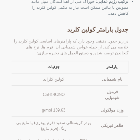
ترکیب رژیم غذایی:
خوراک غنی از اهداکنندگان متیل مانند
متیونین یا بتائین ممکن است نیاز به مکمل کولین کلرید را
کاهش دهد..
جدول پارامتر کولین کلرید
در زیر جدول دقیقی وجود دارد که پارامترهای اساسی کولین کلرید را
خلاصه می کند, از جمله خواص شیمیایی آن, فرم ها, نرخ های
گنجاندن توصیه شده, و دستورالعمل های ذخیره سازی:
پارامتر
جزئیات
نام شیمیایی
کولین کلراید
فرمول
C5H14ClNO
شیمیایی
وزن مولکولی
139.63 g/mol
پودر کریستالی سفید (فرم پودری) یا مایع بی
ظاهر فیزیکی
رنگ (فرم مایع)