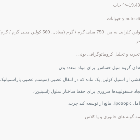
19.-<^ جات
y nutric حیوانات
تر
تجزیه و تحلیل کروماتوگرافی یونی.
دای گروه متیل حساس, برای مواد متعدد بدن.
شی از استیل کولین, یک ماده که در انتقال عصبی (سیستم عصبی پاراسمپاتیک)
جاد فسفولیپیدها ضروری برای حفظ ساختار سلول (لسیتین).
lipot, مانع از توسعه کبد چرب.
ه گونه های جانوری و یا کلاس.