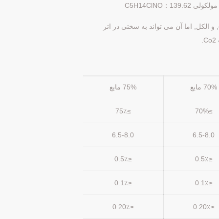
ظاهر: راه حل های شفاف با بوی خاص. می توانید آن را در آب مخلوط, carbinol, و الکل, اما آن می تواند به سختی در اتر
70% مایع
75% مایع
≥75٪
≥70%
6.5-8.0
6.5-8.0
≤0.5٪
≤0.5٪
≤0.1٪
≤0.1٪
≤0.20٪
≤0.20٪