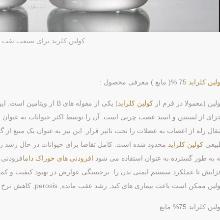
کولین کلرید برای صنعت نفت
لین کلراید
75 %( مایع ) معرفی محصول :
لین (معمولا در فرم از
کولین کلراید
) یکی از مقوله های B از و
زای از لسیتین و اسید عصب چربی است. آن را توسط اکثر حیوانات به عنوان 
تقال رله از اعصاب به عضلات را تحت تاثیر قرار. این نیز به عنوان یک منبع از 
بیعی
کولین کلراید
محدود شده است. کامل تقاضا برای حیوانات در حال رشد را بر
 به طور گسترده به عنوان استفاده می شود
افزودنی های خوراک دام
افزودنی 
زایش تا عملکرد سیستم ایمنی بدن را. برجستگی عوارض در بهبود کیفیت و ک
ین ممکن است باعث بیماری های کبد, رشد عقب مانده, perosis, کاهش نرخ تخم مرغ تخمگذار و افزایش مرگ و میر.
ین کلراید 75% مایع