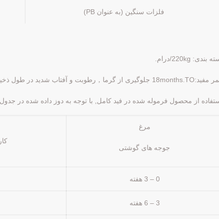
فلزات سنگین (به عنوان PB)
ه بندی: 220kg/درام.
18months جلوگیری از گرما，رطوبت و آفتاب شدید در طول ذخیره سازی و حمل و نقل
تفاده از محصول فرموله شده در فید کامل, با توجه به دوز داده شده در جدول 
مرغ
کاربرد
جوجه های گوشتی
0 – 3 هفته
3 – 6 هفته