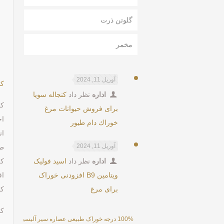
گلوتن ذرت
مخمر
آوریل 11, 2024
کو
اداره
نظر داد
كنجاله سويا
کو
برای فروش حیوانات مرغ
اج
خوراك دام طيور
ان
آوریل 11, 2024
ط
اداره
نظر داد
اسید فولیک
که
ویتامین B9 افزودنی خوراک
اف
برای مرغ
کول
کول
100% درجه خوراک طبیعی عصاره سیر آلیسین پودر 25%