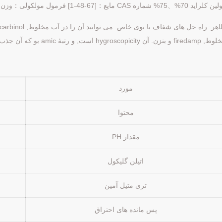
ید 70%、75% شماره CAS مایع：[67-48-1] فرمول مولکولی：وزن مولکولی C5H14ClNO：139.62
fi و بنزن. آن hygroscopicity است, و رتبهٔ amic بو که آن جذب Co2.
مورد
محتوا
مقدار PH
اتیلن گلیکول
تری متیل آمین
پس مانده های احتراق