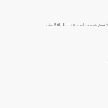
کولین کلراید, به من. 750 میلی گرم / گرم (معادل. 560 کولین میلی گرم / گرم)* سنتز شیمیایی. آب Bidistilled, q.s. 1 میلی
.