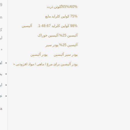
439
60%/65%گلوتن ذرت
75% کولین کلراید مایع
i6n
98% کولین کلراید 67-48-1
آلیسین
آلیسین 25% آلیسین خوراک
لی
آلیسین 25% پودر سیر
* 
پودر سیر آلیسین
پودر آلیسین
اه
پودر آلیسین برای مرغ / ماهی / مواد افزودنی خوراک مرغ
بخ
ای
عامل ropic
هم