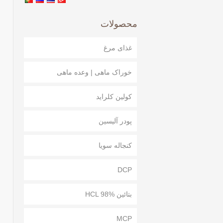
محصولات
غذای مرغ
خوراک ماهی | وعده ماهی
کولین کلراید
پودر آلیسین
کنجاله سویا
DCP
بتائین HCL 98%
MCP