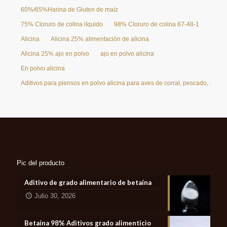
60%/65%Harina de Gluten de maíz
75% Cloruro de colina líquido
98% Cloruro de colina 67-48-1
Alicina
Alicina 25% alimentación de alicina
Alicina 25% ajo en polvo
ajo en polvo alicina
En polvo alicina
Aditivos para piensos en polvo alicina para aves de corral, pescado, pollo
Pic del producto
Aditivo de grado alimentario de betaína
Julio 30, 2026
Betaína 98% Aditivos grado alimenticio