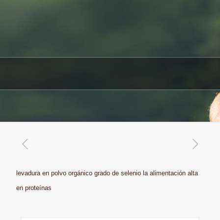
levadura en polvo orgánico grado de selenio la alimentación alta
en proteínas