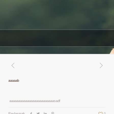
aaaaab
aaaaaaaaaaaaaaaaaaaaaaaaasadf
Paylaşmak
0