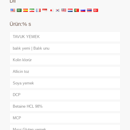
Dil
Ürün:% s
TAVUK YEMEK
balık yemi | Balık unu
Kolin klorür
Allicin toz
Soya yemek
DCP
Betaine HCL 98%
MCP
Mısır Gluten yemek