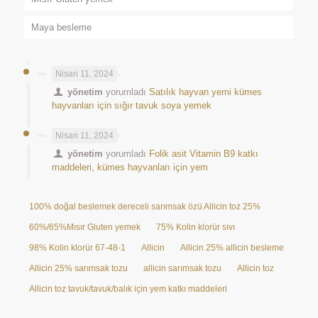
Maya besleme
Nisan 11, 2024
yönetim
yorumladı
Satılık hayvan yemi kümes
hayvanları için sığır tavuk soya yemek
Nisan 11, 2024
yönetim
yorumladı
Folik asit Vitamin B9 katkı
maddeleri, kümes hayvanları için yem
100% doğal beslemek dereceli sarımsak özü Allicin toz 25%
60%/65%Mısır Gluten yemek
75% Kolin klorür sıvı
98% Kolin klorür 67-48-1
Allicin
Allicin 25% allicin besleme
Allicin 25% sarımsak tozu
allicin sarımsak tozu
Allicin toz
Allicin toz tavuk/tavuk/balık için yem katkı maddeleri