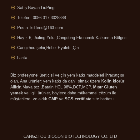
Satış Bayan LiuPing
Telefon: 0086-317-3028888
Posta:
kdlfeed@163.com
Hayır. 6, Jialing Yolu ,
Cangdong Ekonomik Kalkınma Bölgesi
Cangzhou şehir,Hebei Eyaleti ,Çin
harita
Biz profesyonel üreticisi ve çin yem katkı maddeleri ihracatçısı
olan, Ana ürünler: yem katkı da dahil olmak üzere
Kolin klorür
,
Allicin,Maya toz ,
Batain HCL 98%,DCP
,MCP,
Mısır Gluten
yemek
ve ilgili ürünler, böylece daha mükemmel çözüm ile
müşterilere. ve aldık
GMP
ve
SGS certifiate
.
site haritası
CANGZHOU
BIOCON
BIOTECHNOLOGY CO.,LTD