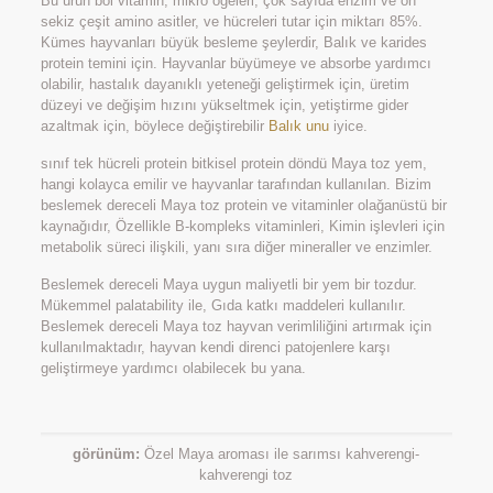
Bu ürün bol vitamin, mikro öğeleri, çok sayıda enzim ve on
sekiz çeşit amino asitler, ve hücreleri tutar için miktarı 85%.
Kümes hayvanları büyük besleme şeylerdir, Balık ve karides
protein temini için. Hayvanlar büyümeye ve absorbe yardımcı
olabilir, hastalık dayanıklı yeteneği geliştirmek için, üretim
düzeyi ve değişim hızını yükseltmek için, yetiştirme gider
azaltmak için, böylece değiştirebilir
Balık unu
iyice.
sınıf tek hücreli protein bitkisel protein döndü Maya toz yem,
hangi kolayca emilir ve hayvanlar tarafından kullanılan. Bizim
beslemek dereceli Maya toz protein ve vitaminler olağanüstü bir
kaynağıdır, Özellikle B-kompleks vitaminleri, Kimin işlevleri için
metabolik süreci ilişkili, yanı sıra diğer mineraller ve enzimler.
Beslemek dereceli Maya uygun maliyetli bir yem bir tozdur.
Mükemmel palatability ile, Gıda katkı maddeleri kullanılır.
Beslemek dereceli Maya toz hayvan verimliliğini artırmak için
kullanılmaktadır, hayvan kendi direnci patojenlere karşı
geliştirmeye yardımcı olabilecek bu yana.
görünüm:
Özel Maya aroması ile sarımsı kahverengi-
kahverengi toz