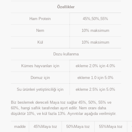
Özellikler
Ham Protein
45%,50%,55%
Nem
10% maksimum
Kül
10% maksimum
Dozu kullanma
Kümes hayvanları için
ekleme 2.0% için 4.0%
Domuz için
ekleme 1.0 için 5.0%
Su ürünleri yetiştiriciliği için
ekleme 2.5% için 5.0%
Biz beslemek dereceli Maya toz sağlar 45%, 50%, 55% ve
60%, hangi saflık tarafından ayırt edilir. Nem oranı daha
düşüktür 10%, ve kül fazla 13%. Ayrıntılar aşağıda verilmiştir.
madde
45%Maya toz
50%Maya toz
55%Maya toz