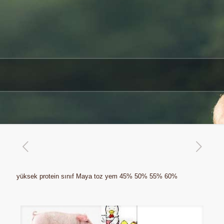
yüksek protein sınıf Maya toz yem 45% 50% 55% 60%