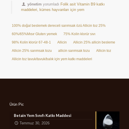
yönetim
yorumladı
Folik asit Vitamin B9 katkı
maddeleri, kümes hayvanları için yem
100% doğal beslemek dereceli sarımsak özü Allicin toz 25%
60%/65%Mısır Gluten yemek
75% Kolin klorür sıvı
98% Kolin klorür 67-48-1
Allicin
Allicin 25% allicin besleme
Allicin 25% sarımsak tozu
allicin sarımsak tozu
Allicin toz
Allicin toz tavuk/tavuk/balık için yem katkı maddeleri
Ürün Pic
Betain Yem Sınıfı Katkı Maddesi
Temmuz 30, 2026