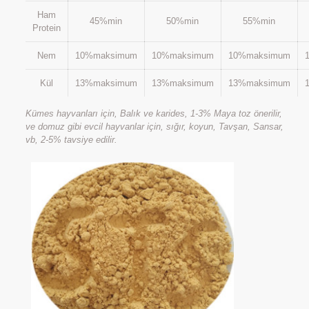
Ham
45%min
50%min
55%min
Protein
Nem
10%maksimum
10%maksimum
10%maksimum
Kül
13%maksimum
13%maksimum
13%maksimum
Kümes hayvanları için, Balık ve karides, 1-3% Maya toz önerilir,
ve domuz gibi evcil hayvanlar için, sığır, koyun, Tavşan, Sansar,
vb, 2-5% tavsiye edilir.