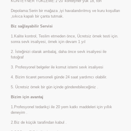
KONTEYNER YÜKLEME:1*20′ konteyner yük 18, ton
Depolama:Serin bir mağaza ,iyi havalandırılmış ve kuru koşulları
,sıkıca kapalı bir çanta tutmak.
Biz sağlayabilir Servisi
1.Kalite kontrol, Teslim etmeden önce, Ücretsiz örnek testi için.
sonra sevk irsaliyesi, örnek için devam 1 yıl
2. İsteğinizi olarak ambalaj, daha önce sevk irsaliyesi ile
fotoğraf
3. Profesyonel belgeler ile komut istemi sevk irsaliyesi
4. Bizim ticaret personeli günde 24 saat yardımcı olabilir.
5. Ücretsiz örnek bir gün içinde gönderebileceğiniz .
Bizim için avantaj
1.Profesyonel tedarikçi ile 20 yem katkı maddeleri için yıllık
deneyim .
2.Biz de küçük tarafindan kabul .