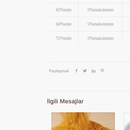
65%min
5%maksimum
60%min
5%maksimum
55%min
5%maksimum
Paylaşmak
İlgili Mesajlar