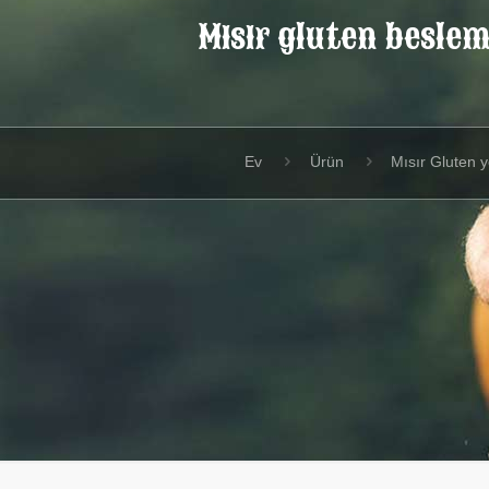
Mısır gluten besle
Ev
Ürün
Mısır Gluten 