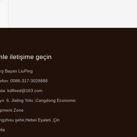
mle iletişime geçin
ış Bayan LiuPing
lefon: 0086-317-3028888
sta:
kdlfeed@163.com
ır. 6, Jialing Yolu ,
Cangdong Economic
opment Zone
gzhou şehir,Hebei Eyaleti ,Çin
ita