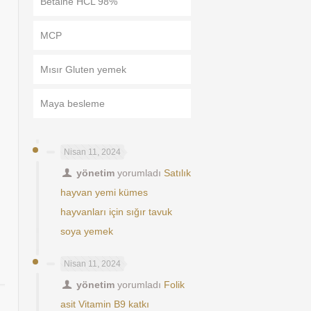
Betaine HCL 98%
MCP
Mısır Gluten yemek
Maya besleme
Nisan 11, 2024
yönetim
yorumladı
Satılık
hayvan yemi kümes
hayvanları için sığır tavuk
soya yemek
Nisan 11, 2024
yönetim
yorumladı
Folik
asit Vitamin B9 katkı