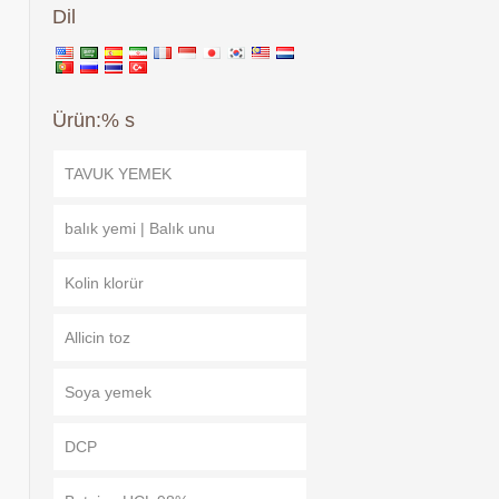
Dil
Ürün:% s
TAVUK YEMEK
balık yemi | Balık unu
Kolin klorür
Allicin toz
Soya yemek
DCP