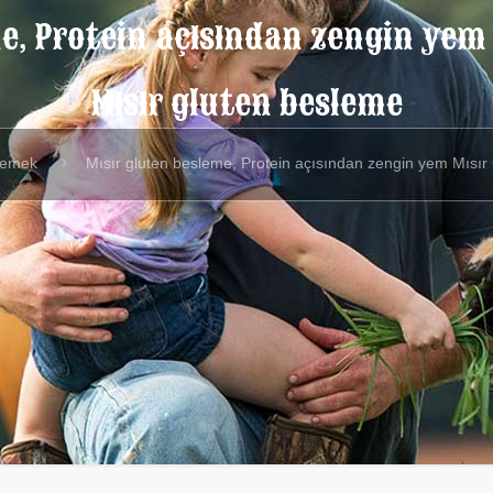
me, Protein açısından zengin yem
Mısır gluten besleme
yemek
Mısır gluten besleme, Protein açısından zengin yem Mısır