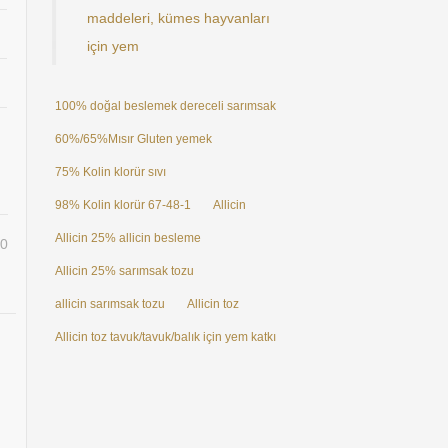
maddeleri, kümes hayvanları
için yem
100% doğal beslemek dereceli sarımsak özü Allicin toz 25%
60%/65%Mısır Gluten yemek
75% Kolin klorür sıvı
98% Kolin klorür 67-48-1
Allicin
Allicin 25% allicin besleme
0
Allicin 25% sarımsak tozu
allicin sarımsak tozu
Allicin toz
Allicin toz tavuk/tavuk/balık için yem katkı maddeleri