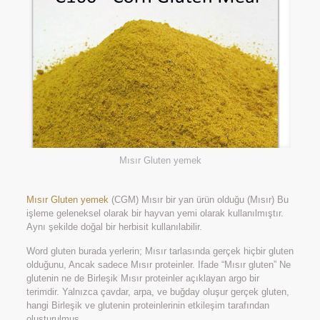
Mısır Gluten yemek
Mısır Gluten yemek
(CGM) Mısır bir yan ürün olduğu (Mısır) Bu
işleme geleneksel olarak bir hayvan yemi olarak kullanılmıştır.
Aynı şekilde doğal bir herbisit kullanılabilir.
Word gluten burada yerlerin; Mısır tarlasında gerçek hiçbir gluten
olduğunu, Ancak sadece Mısır proteinler. Ifade “Mısır gluten” Ne
glutenin ne de Birleşik Mısır proteinler açıklayan argo bir
terimdir. Yalnızca çavdar, arpa, ve buğday oluşur gerçek gluten,
hangi Birleşik ve glutenin proteinlerinin etkileşim tarafından
oluşturulmuş.