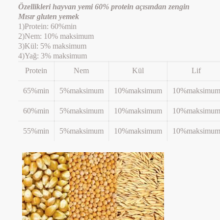
Özellikleri hayvan yemi 60% protein açısından zengin
Mısır gluten yemek
1)Protein: 60%min
2)Nem: 10% maksimum
3)Kül: 5% maksimum
4)Yağ: 3% maksimum
Protein
Nem
Kül
Lif
65%min
5%maksimum
10%maksimum
10%maksimu
60%min
5%maksimum
10%maksimum
10%maksimu
55%min
5%maksimum
10%maksimum
10%maksimu