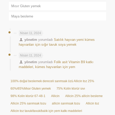
Mısır Gluten yemek
Maya besleme
Nisan 11, 2024
yönetim
yorumladı
Satılık hayvan yemi kümes
hayvanları için sığır tavuk soya yemek
Nisan 11, 2024
yönetim
yorumladı
Folik asit Vitamin B9 katkı
maddeleri, kümes hayvanları için yem
100% doğal beslemek dereceli sarımsak özü Allicin toz 25%
60%/65%Mısır Gluten yemek
75% Kolin klorür sıvı
98% Kolin klorür 67-48-1
Allicin
Allicin 25% allicin besleme
Allicin 25% sarımsak tozu
allicin sarımsak tozu
Allicin toz
Allicin toz tavuk/tavuk/balık için yem katkı maddeleri