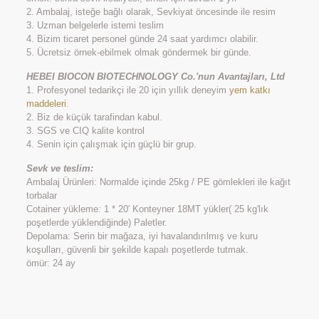
2. Ambalaj, isteğe bağlı olarak, Sevkiyat öncesinde ile resim
3. Uzman belgelerle istemi teslim
4. Bizim ticaret personel günde 24 saat yardımcı olabilir.
5. Ücretsiz örnek-ebilmek olmak göndermek bir günde.
HEBEI BIOCON BIOTECHNOLOGY Co.'nun Avantajları, Ltd
1. Profesyonel tedarikçi ile 20 için yıllık deneyim
yem katkı
maddeleri
.
2. Biz de küçük tarafindan kabul.
3. SGS ve CIQ kalite kontrol
4. Senin için çalışmak için güçlü bir grup.
Sevk ve teslim:
Ambalaj Ürünleri: Normalde içinde 25kg / PE gömlekleri ile kağıt
torbalar
Cotainer yükleme: 1 * 20′ Konteyner 18MT yükler( 25 kg'lık
poşetlerde yüklendiğinde) Paletler.
Depolama: Serin bir mağaza, iyi havalandırılmış ve kuru
koşulları, güvenli bir şekilde kapalı poşetlerde tutmak.
ömür: 24 ay