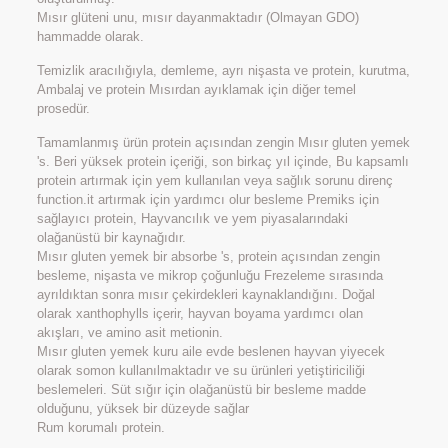
Mısır glüteni unu, mısır dayanmaktadır (Olmayan GDO)
hammadde olarak.
Temizlik aracılığıyla, demleme, ayrı nişasta ve protein, kurutma,
Ambalaj ve protein Mısırdan ayıklamak için diğer temel
prosedür.
Tamamlanmış ürün protein açısından zengin Mısır gluten yemek
's. Beri yüksek protein içeriği, son birkaç yıl içinde, Bu kapsamlı
protein artırmak için yem kullanılan veya sağlık sorunu direnç
function.it artırmak için yardımcı olur besleme Premiks için
sağlayıcı protein, Hayvancılık ve yem piyasalarındaki
olağanüstü bir kaynağıdır.
Mısır gluten yemek bir absorbe 's, protein açısından zengin
besleme, nişasta ve mikrop çoğunluğu Frezeleme sırasında
ayrıldıktan sonra mısır çekirdekleri kaynaklandığını. Doğal
olarak xanthophylls içerir, hayvan boyama yardımcı olan
akışları, ve amino asit metionin.
Mısır gluten yemek kuru aile evde beslenen hayvan yiyecek
olarak somon kullanılmaktadır ve su ürünleri yetiştiriciliği
beslemeleri. Süt sığır için olağanüstü bir besleme madde
olduğunu, yüksek bir düzeyde sağlar
Rum korumalı protein.