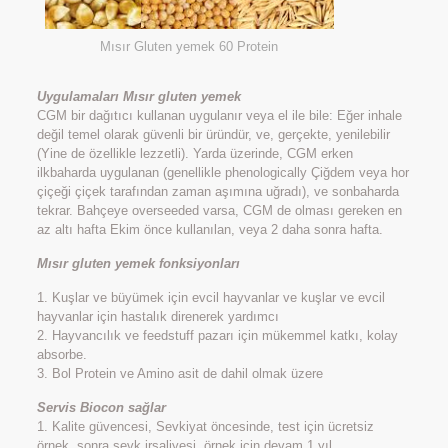
Mısır Gluten yemek 60 Protein
Uygulamaları Mısır gluten yemek
CGM bir dağıtıcı kullanan uygulanır veya el ile bile: Eğer inhale
değil temel olarak güvenli bir üründür, ve, gerçekte, yenilebilir
(Yine de özellikle lezzetli). Yarda üzerinde, CGM erken
ilkbaharda uygulanan (genellikle phenologically Çiğdem veya hor
çiçeği çiçek tarafından zaman aşımına uğradı), ve sonbaharda
tekrar. Bahçeye overseeded varsa, CGM de olması gereken en
az altı hafta Ekim önce kullanılan, veya 2 daha sonra hafta.
Mısır gluten yemek fonksiyonları
1. Kuşlar ve büyümek için evcil hayvanlar ve kuşlar ve evcil
hayvanlar için hastalık direnerek yardımcı
2. Hayvancılık ve feedstuff pazarı için mükemmel katkı, kolay
absorbe.
3. Bol Protein ve Amino asit de dahil olmak üzere
Servis Biocon sağlar
1. Kalite güvencesi, Sevkiyat öncesinde, test için ücretsiz
örnek. sonra sevk irsaliyesi, örnek için devam 1 yıl