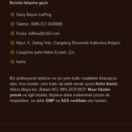
Bizimle iletişime geçin
Satış Bayan LiuPing
Telefon: 0086-317-3028888
Posta:
kdlfeed@163.com
Hayır. 6, Jialing Yolu ,
Cangdong Ekonomik Kalkınma Bölgesi
Cangzhou şehir,Hebei Eyaleti ,Çin
harita
Biz profesyonel üreticisi ve çin yem katkı maddeleri ihracatçısı
olan, Ana ürünler: yem katkı da dahil olmak üzere
Kolin klorür
,
Allicin,Maya toz ,
Batain HCL 98%,DCP
,MCP,
Mısır Gluten
yemek
ve ilgili ürünler, böylece daha mükemmel çözüm ile
müşterilere. ve aldık
GMP
ve
SGS certifiate
.
site haritası