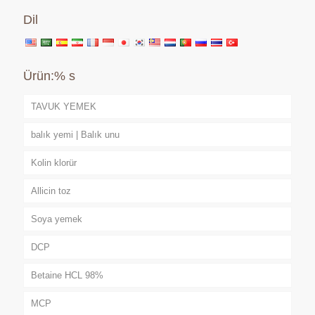
Dil
Ürün:% s
TAVUK YEMEK
balık yemi | Balık unu
Kolin klorür
Allicin toz
Soya yemek
DCP
Betaine HCL 98%
MCP