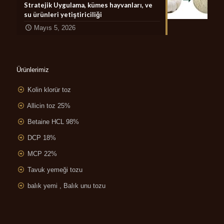
Stratejik Uygulama, kümes hayvanları, ve
su ürünleri yetiştiriciliği
Mayıs 5, 2026
Ürünlerimiz
Kolin klorür toz
Allicin toz 25%
Betaine HCL 98%
DCP 18%
MCP 22%
Tavuk yemeği tozu
balık yemi , Balık unu tozu