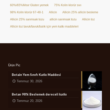
60%/65%Mısır Gluten yemek
75% Kolin klorür sıvı
98% Kolin klorür 67-48-1
Allicin
Allicin 25% allicin besleme
Allicin 25% sarımsak tozu
allicin sarımsak tozu
Allicin toz
Allicin toz tavuk/tavuk/balık için yem katkı maddeleri
Ürün Pic
Betain Yem Sınıfı Katkı Maddesi
Temmuz 30, 2026
Betan 98% Beslemek dereceli katkı
Temmuz 20, 2026