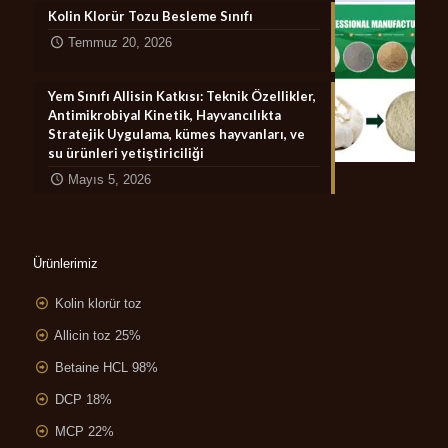
Kolin Klorür Tozu Besleme Sınıfı
Temmuz 20, 2026
Yem Sınıfı Allisin Katkısı: Teknik Özellikler,
Antimikrobiyal Kinetik, Hayvancılıkta
Stratejik Uygulama, kümes hayvanları, ve
su ürünleri yetiştiriciliği
Mayıs 5, 2026
Ürünlerimiz
Kolin klorür toz
Allicin toz 25%
Betaine HCL 98%
DCP 18%
MCP 22%