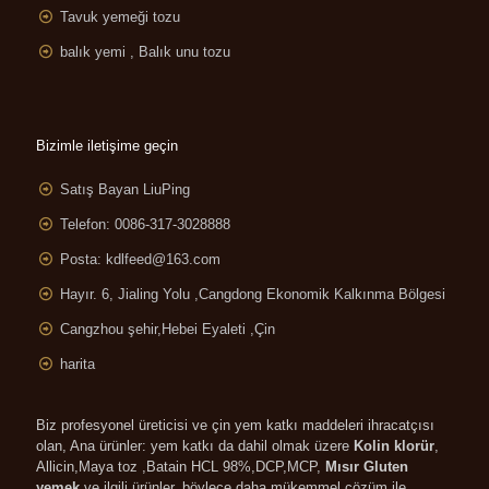
Tavuk yemeği tozu
balık yemi , Balık unu tozu
Bizimle iletişime geçin
Satış Bayan LiuPing
Telefon: 0086-317-3028888
Posta:
kdlfeed@163.com
Hayır. 6, Jialing Yolu ,
Cangdong Ekonomik Kalkınma Bölgesi
Cangzhou şehir,Hebei Eyaleti ,Çin
harita
Biz profesyonel üreticisi ve çin yem katkı maddeleri ihracatçısı
olan, Ana ürünler: yem katkı da dahil olmak üzere
Kolin klorür
,
Allicin,Maya toz ,
Batain HCL 98%,DCP
,MCP,
Mısır Gluten
yemek
ve ilgili ürünler, böylece daha mükemmel çözüm ile