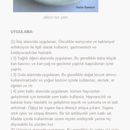
allicin toz yem
UYGULAMA:
(1) İlaç alanında uygulanan, Öncelikle eumycete ve bakteriyel
enfeksiyon ile ilgili olarak kullanılır, gastroenterit ve
kardiyovasküler hastalık.
( 2) Sağlık öğesi alanında uygulanan, Bu genellikle daha düşük
kan basıncı ve kan-yağ ve gecikme yaşlılık kapsülünün içine
yapılır.
( 3) Gıda alanında uygulanan, Bu genellikle doğal lezzet artırıcı
kullanılmaktadır ve yoğun bisküvi içinde kullanılan, ekmek, et
öğeleri ve vb.
( 4) yem katkı alanında uygulanan, kümes hayvanları
geliştirmek için temelde yem katkı kullanılır, Hayvancılık ve
balıklar karşı hastalık ve geliştirme teşvik ve yumurta ve et tadı
arttırmak. Öğeyi bir sigara ilaca dirençli ortaya çıkarır, Sigara
artık işlev ve stopaj dönemi. Bir tür antibiyotik yem katkı ait,
Madde içinde kullanılmak üzere reçete antibiyotik yerine hiç
doyurabilir bu yüzden kez
(5) Veteriner alanında uygulanan, Bu genellikle iki nokta üst üste