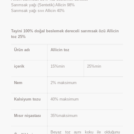
Sarımsak yağı (Sentetik) Allicin 98%
Sarımsak yağı sıvı Allicin 40%
Tayini 100% doğal beslemek dereceli sarımsak özü Allicin
toz 25%
Ürün adı
Allicin toz
içerik
15%min
25%min
Nem
2% maksimum
Kalsiyum tozu
40% maksimum
Mısır nişastası
35%maksimum
Beyaz toz aynı koku ile olduğunu