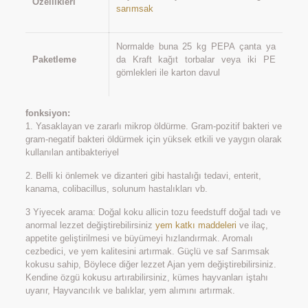
Özellikleri
sarımsak
Normalde buna 25 kg PEPA çanta ya
Paketleme
da Kraft kağıt torbalar veya iki PE
gömlekleri ile karton davul
fonksiyon:
1. Yasaklayan ve zararlı mikrop öldürme. Gram-pozitif bakteri ve
gram-negatif bakteri öldürmek için yüksek etkili ve yaygın olarak
kullanılan antibakteriyel
2. Belli ki önlemek ve dizanteri gibi hastalığı tedavi, enterit,
kanama, colibacillus, solunum hastalıkları vb.
3 Yiyecek arama: Doğal koku allicin tozu feedstuff doğal tadı ve
anormal lezzet değiştirebilirsiniz
yem katkı maddeleri
ve ilaç,
appetite geliştirilmesi ve büyümeyi hızlandırmak. Aromalı
cezbedici, ve yem kalitesini artırmak. Güçlü ve saf Sarımsak
kokusu sahip, Böylece diğer lezzet Ajan yem değiştirebilirsiniz.
Kendine özgü kokusu artırabilirsiniz, kümes hayvanları iştahı
uyarır, Hayvancılık ve balıklar, yem alımını artırmak.