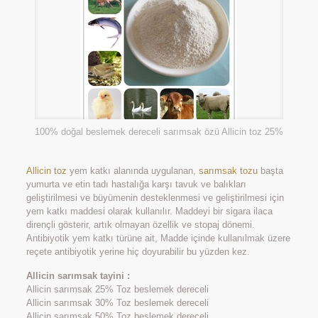
100% doğal beslemek dereceli sarımsak özü Allicin toz 25%
Allicin toz
yem katkı alanında uygulanan,
sarımsak tozu
başta
yumurta ve etin tadı hastalığa karşı tavuk ve balıkları
geliştirilmesi ve büyümenin desteklenmesi ve geliştirilmesi için
yem katkı maddesi olarak kullanılır. Maddeyi bir sigara ilaca
dirençli gösterir, artık olmayan özellik ve stopaj dönemi.
Antibiyotik yem katkı türüne ait, Madde içinde kullanılmak üzere
reçete antibiyotik yerine hiç doyurabilir bu yüzden kez.
Allicin sarımsak tayini :
Allicin sarımsak 25% Toz beslemek dereceli
Allicin sarımsak 30% Toz beslemek dereceli
Allicin sarımsak 50% Toz beslemek dereceli