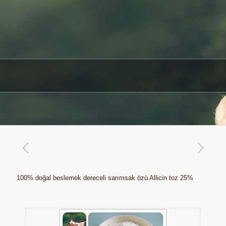
100% doğal beslemek dereceli sarımsak özü Allicin toz 25%