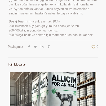
bacillus çoğaltılması engellemek için kullanılır, Salmonella ve
vb. Ayrıca enfeksiyon ve kümes hayvanları ve hayvanların
sindirim sisteminin hastalığı nefes ile başa çıkabilirim.
Dozaj öneririm
:(içerik saymak 10%)
200-100chook büyüyen g/t,yumurta chook,et Beren
200-400g/t için yong domuz, domuz
300-500g/t balık ve shirmp için,teatment sırasında iki kat doz
Paylaşmak
0
İlgili Mesajlar