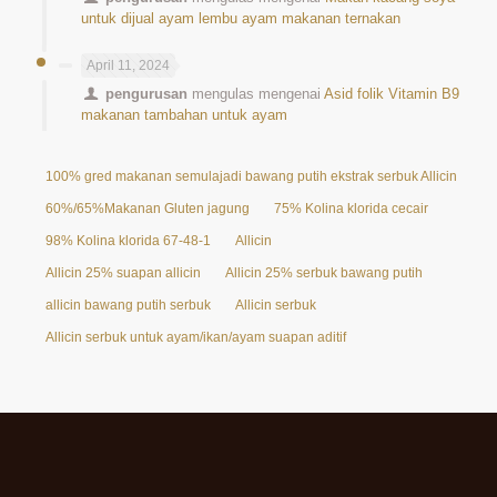
untuk dijual ayam lembu ayam makanan ternakan
April 11, 2024
pengurusan
mengulas mengenai
Asid folik Vitamin B9
makanan tambahan untuk ayam
100% gred makanan semulajadi bawang putih ekstrak serbuk Allicin 25%
60%/65%Makanan Gluten jagung
75% Kolina klorida cecair
98% Kolina klorida 67-48-1
Allicin
Allicin 25% suapan allicin
Allicin 25% serbuk bawang putih
allicin bawang putih serbuk
Allicin serbuk
Allicin serbuk untuk ayam/ikan/ayam suapan aditif