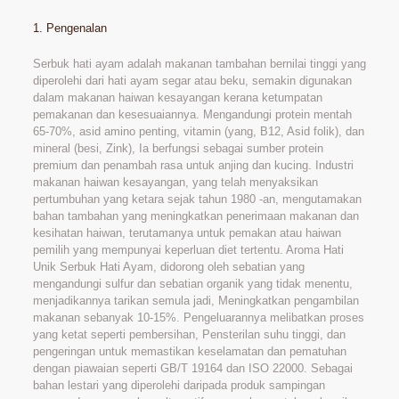
1. Pengenalan
Serbuk hati ayam adalah makanan tambahan bernilai tinggi yang
diperolehi dari hati ayam segar atau beku, semakin digunakan
dalam makanan haiwan kesayangan kerana ketumpatan
pemakanan dan kesesuaiannya. Mengandungi protein mentah
65-70%, asid amino penting, vitamin (yang, B12, Asid folik), dan
mineral (besi, Zink), Ia berfungsi sebagai sumber protein
premium dan penambah rasa untuk anjing dan kucing. Industri
makanan haiwan kesayangan, yang telah menyaksikan
pertumbuhan yang ketara sejak tahun 1980 -an, mengutamakan
bahan tambahan yang meningkatkan penerimaan makanan dan
kesihatan haiwan, terutamanya untuk pemakan atau haiwan
pemilih yang mempunyai keperluan diet tertentu. Aroma Hati
Unik Serbuk Hati Ayam, didorong oleh sebatian yang
mengandungi sulfur dan sebatian organik yang tidak menentu,
menjadikannya tarikan semula jadi, Meningkatkan pengambilan
makanan sebanyak 10-15%. Pengeluarannya melibatkan proses
yang ketat seperti pembersihan, Pensterilan suhu tinggi, dan
pengeringan untuk memastikan keselamatan dan pematuhan
dengan piawaian seperti GB/T 19164 dan ISO 22000. Sebagai
bahan lestari yang diperolehi daripada produk sampingan