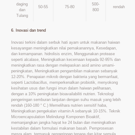
daging
500-
50-55
75-80
rendah
dan
800
Tulang
6. Inovasi dan trend
Inovasi terkini dalam serbuk hati ayam untuk makanan haiwan
kesayangan meningkatkan nilai pemakanannya, Kesedapan,
dan kemampanan. hidrolisis enzim, Menggunakan protease
seperti alcalase, Meningkatkan kecernaan kepada 92-95% dan
meningkatkan rasa dengan melepaskan asid amino umami-
peningkatan, Meningkatkan pengambilan makanan sebanyak
12-20%. Penapaian mikrob dengan bakteria yang bermanfaat,
seperti Lactobacillus, memperkenalkan probiotik, menyokong
kesihatan usus dan fungsi imun dalam haiwan peliharaan,
dengan a 10% peningkatan bioavailabiliti nutrien. Teknologi
pengeringan semburan lanjutan dengan suhu masuk yang lebih
rendah (160-180 ° C.) Memelihara nutrien sensitif haba,
Meningkatkan pengekalan vitamin A sebanyak 10-15%. Teknik
Microencapsulation Melindungi Komponen Bioaktif,
memanjangkan jangka hayat ke 24 bulan dan meningkatkan
kestabilan dalam formulasi makanan basah. Pemprosesan
mesra alam, termasuk pengeringan tenaga dan kitar semula