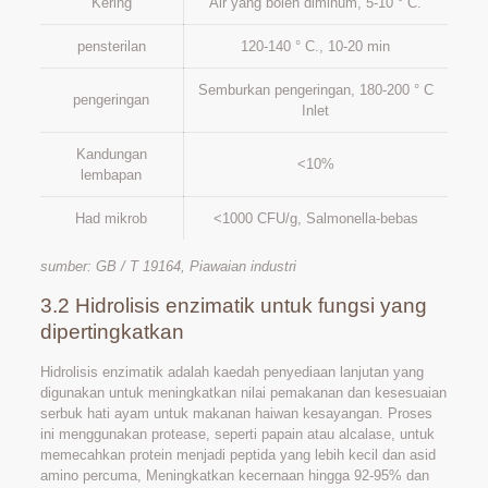
Kering
Air yang boleh diminum, 5-10 ° C.
pensterilan
120-140 ° C., 10-20 min
Semburkan pengeringan, 180-200 ° C
pengeringan
Inlet
Kandungan
<10%
lembapan
Had mikrob
<1000 CFU/g, Salmonella-bebas
sumber: GB / T 19164, Piawaian industri
3.2 Hidrolisis enzimatik untuk fungsi yang
dipertingkatkan
Hidrolisis enzimatik adalah kaedah penyediaan lanjutan yang
digunakan untuk meningkatkan nilai pemakanan dan kesesuaian
serbuk hati ayam untuk makanan haiwan kesayangan. Proses
ini menggunakan protease, seperti papain atau alcalase, untuk
memecahkan protein menjadi peptida yang lebih kecil dan asid
amino percuma, Meningkatkan kecernaan hingga 92-95% dan