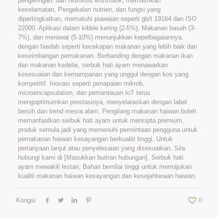
pengeringan, dan hidrolisis enzimatik, memastikan
keselamatan, Pengekalan nutrien, dan fungsi yang
dipertingkatkan, mematuhi piawaian seperti gb/t 19164 dan ISO
22000. Aplikasi dalam kibble kering (2-5%), Makanan basah (3-
7%), dan merawat (5-10%) menunjukkan kepelbagaiannya,
dengan faedah seperti kecekapan makanan yang lebih baik dan
keseimbangan pemakanan. Berbanding dengan makanan ikan
dan makanan kedelai, serbuk hati ayam menawarkan
kesesuaian dan kemampanan yang unggul dengan kos yang
kompetitif. Inovasi seperti penapaian mikrob,
microencapsulation, dan pemantauan IoT terus
mengoptimumkan prestasinya, menyelaraskan dengan label
bersih dan trend mesra alam. Pengilang makanan haiwan boleh
memanfaatkan serbuk hati ayam untuk mencipta premium,
produk semula jadi yang memenuhi permintaan pengguna untuk
pemakanan haiwan kesayangan berkualiti tinggi. Untuk
pertanyaan lanjut atau penyelesaian yang disesuaikan, Sila
hubungi kami di [Masukkan butiran hubungan]. Serbuk hati
ayam mewakili lestari, Bahan bernilai tinggi untuk memajukan
kualiti makanan haiwan kesayangan dan kesejahteraan haiwan.
Kongsi
0