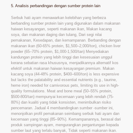
5. Analisis perbandingan dengan sumber protein lain
Serbuk hati ayam menawarkan kelebihan yang berbeza
berbanding sumber protein lain yang digunakan dalam makanan
haiwan kesayangan, seperti makanan ikan, Makan kacang
soya, dan makanan daging dan tulang, Dari segi nilai
pemakanan, Kesedapan, dan kemampanan. Berbanding dengan
makanan ikan (60-65% protein,
$1,500–2,000/ton), chicken liver
powder (65–70% protein, $
1,000-1,500/tan) Menyediakan
kandungan protein yang lebih tinggi dan kesesuaian unggul
kerana sebatian rasa khususnya, menjadikannya alternatif kos
efektif untuk makanan haiwan kesayangan premium. Makan
kacang soya (44-48% protein,
$400–600/ton) is less expensive
but lacks the palatability and essential nutrients (e.g., taurine,
heme iron) needed for carnivorous pets, limiting its use in high-
quality formulations. Meat and bone meal (50–55% protein,
$
500-800/tan) mempunyai kecernaan yang lebih rendah (75-
80%) dan kualiti yang tidak konsisten, menimbulkan risiko
pencemaran. Jadual 4 membandingkan sumber -sumber ini,
menonjolkan profil pemakanan seimbang serbuk hati ayam dan
kecernaan yang tinggi (85–90%). Kemampanannya, berasal dari
produk sampingan ayam, mengurangkan pergantungan kepada
sumber laut yang terlalu banyak, Tidak seperti makanan ikan.