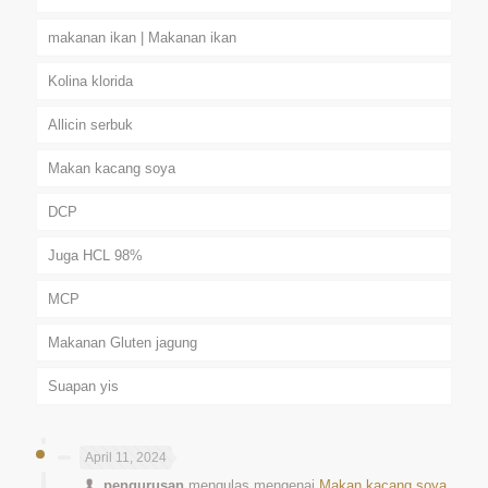
makanan ikan | Makanan ikan
Kolina klorida
Allicin serbuk
Makan kacang soya
DCP
Juga HCL 98%
MCP
Makanan Gluten jagung
Suapan yis
April 11, 2024
pengurusan
mengulas mengenai
Makan kacang soya