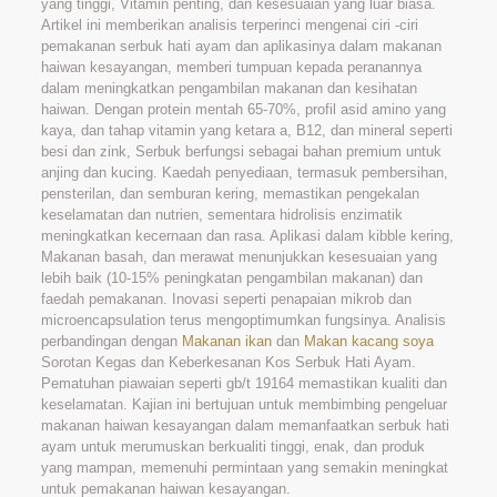
yang tinggi, Vitamin penting, dan kesesuaian yang luar biasa.
Artikel ini memberikan analisis terperinci mengenai ciri -ciri
pemakanan serbuk hati ayam dan aplikasinya dalam makanan
haiwan kesayangan, memberi tumpuan kepada peranannya
dalam meningkatkan pengambilan makanan dan kesihatan
haiwan. Dengan protein mentah 65-70%, profil asid amino yang
kaya, dan tahap vitamin yang ketara a, B12, dan mineral seperti
besi dan zink, Serbuk berfungsi sebagai bahan premium untuk
anjing dan kucing. Kaedah penyediaan, termasuk pembersihan,
pensterilan, dan semburan kering, memastikan pengekalan
keselamatan dan nutrien, sementara hidrolisis enzimatik
meningkatkan kecernaan dan rasa. Aplikasi dalam kibble kering,
Makanan basah, dan merawat menunjukkan kesesuaian yang
lebih baik (10-15% peningkatan pengambilan makanan) dan
faedah pemakanan. Inovasi seperti penapaian mikrob dan
microencapsulation terus mengoptimumkan fungsinya. Analisis
perbandingan dengan
Makanan ikan
dan
Makan kacang soya
Sorotan Kegas dan Keberkesanan Kos Serbuk Hati Ayam.
Pematuhan piawaian seperti gb/t 19164 memastikan kualiti dan
keselamatan. Kajian ini bertujuan untuk membimbing pengeluar
makanan haiwan kesayangan dalam memanfaatkan serbuk hati
ayam untuk merumuskan berkualiti tinggi, enak, dan produk
yang mampan, memenuhi permintaan yang semakin meningkat
untuk pemakanan haiwan kesayangan.