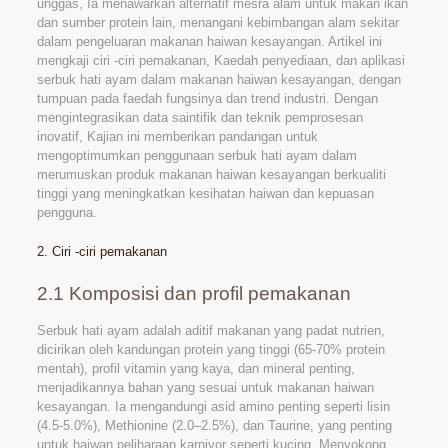
unggas, Ia menawarkan alternatif mesra alam untuk makan ikan
dan sumber protein lain, menangani kebimbangan alam sekitar
dalam pengeluaran makanan haiwan kesayangan. Artikel ini
mengkaji ciri -ciri pemakanan, Kaedah penyediaan, dan aplikasi
serbuk hati ayam dalam makanan haiwan kesayangan, dengan
tumpuan pada faedah fungsinya dan trend industri. Dengan
mengintegrasikan data saintifik dan teknik pemprosesan
inovatif, Kajian ini memberikan pandangan untuk
mengoptimumkan penggunaan serbuk hati ayam dalam
merumuskan produk makanan haiwan kesayangan berkualiti
tinggi yang meningkatkan kesihatan haiwan dan kepuasan
pengguna.
2. Ciri -ciri pemakanan
2.1 Komposisi dan profil pemakanan
Serbuk hati ayam adalah aditif makanan yang padat nutrien,
dicirikan oleh kandungan protein yang tinggi (65-70% protein
mentah), profil vitamin yang kaya, dan mineral penting,
menjadikannya bahan yang sesuai untuk makanan haiwan
kesayangan. Ia mengandungi asid amino penting seperti lisin
(4.5-5.0%), Methionine (2.0–2.5%), dan Taurine, yang penting
untuk haiwan peliharaan karnivor seperti kucing, Menyokong