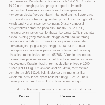
pemprosesan. Pensterilan suhu tinggi pada 120-140 ° C selama
10-20 minit menghapuskan patogen seperti salmonella,
memastikan keselamatan mikrob sambil mengekalkan
komponen bioaktif seperti vitamin dan asid amino. Bubur yang
dimasak ditapis untuk mengeluarkan pepejal sisa, menghasilkan
konsistensi yang lancar. pengeringan, Biasanya melalui
penyemburan semburan pada suhu masuk 180-200 ° C,
mengurangkan kandungan lembapan ke bawah 10%, mencipta
denda, Kuning yang mendalam hingga serbuk coklat terang
dengan aroma hati ciri. Proses ini menghalang caking dan
memanjangkan jangka hayat hingga 12-18 bulan. Jadual 2
menggariskan parameter pemprosesan utama. Serbuk yang
dihasilkan mengekalkan protein 65-70%, Vitamin penting, dan
mineral, menjadikannya sesuai untuk aplikasi makanan haiwan
kesayangan. Kawalan kualiti, termasuk ujian mikrob (<1000
Kiraan plat CFU/g Jumlah) dan analisis kimia, memastikan
pematuhan gb/t 19164. Teknik standard ini menghasilkan
konsisten, serbuk hati ayam berkualiti tinggi, Sesuai untuk
meningkatkan formulasi makanan haiwan kesayangan.
Jadual 2: Parameter memproses untuk serbuk hati ayam
Pentas
Parameter