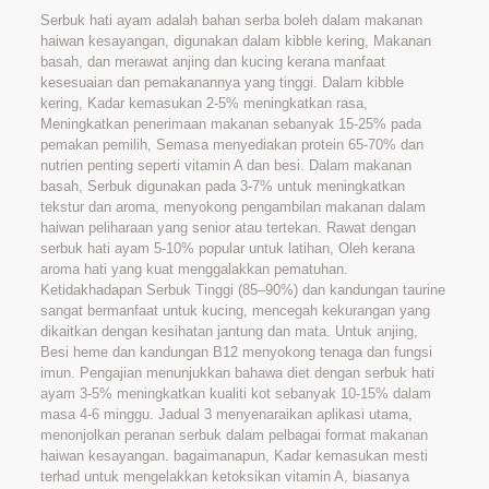
Serbuk hati ayam adalah bahan serba boleh dalam makanan
haiwan kesayangan, digunakan dalam kibble kering, Makanan
basah, dan merawat anjing dan kucing kerana manfaat
kesesuaian dan pemakanannya yang tinggi. Dalam kibble
kering, Kadar kemasukan 2-5% meningkatkan rasa,
Meningkatkan penerimaan makanan sebanyak 15-25% pada
pemakan pemilih, Semasa menyediakan protein 65-70% dan
nutrien penting seperti vitamin A dan besi. Dalam makanan
basah, Serbuk digunakan pada 3-7% untuk meningkatkan
tekstur dan aroma, menyokong pengambilan makanan dalam
haiwan peliharaan yang senior atau tertekan. Rawat dengan
serbuk hati ayam 5-10% popular untuk latihan, Oleh kerana
aroma hati yang kuat menggalakkan pematuhan.
Ketidakhadapan Serbuk Tinggi (85–90%) dan kandungan taurine
sangat bermanfaat untuk kucing, mencegah kekurangan yang
dikaitkan dengan kesihatan jantung dan mata. Untuk anjing,
Besi heme dan kandungan B12 menyokong tenaga dan fungsi
imun. Pengajian menunjukkan bahawa diet dengan serbuk hati
ayam 3-5% meningkatkan kualiti kot sebanyak 10-15% dalam
masa 4-6 minggu. Jadual 3 menyenaraikan aplikasi utama,
menonjolkan peranan serbuk dalam pelbagai format makanan
haiwan kesayangan. bagaimanapun, Kadar kemasukan mesti
terhad untuk mengelakkan ketoksikan vitamin A, biasanya