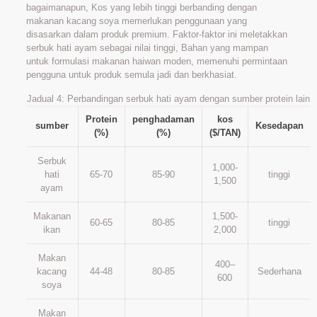
bagaimanapun, Kos yang lebih tinggi berbanding dengan
makanan kacang soya memerlukan penggunaan yang
disasarkan dalam produk premium. Faktor-faktor ini meletakkan
serbuk hati ayam sebagai nilai tinggi, Bahan yang mampan
untuk formulasi makanan haiwan moden, memenuhi permintaan
pengguna untuk produk semula jadi dan berkhasiat.
Jadual 4: Perbandingan serbuk hati ayam dengan sumber protein lain
Protein
penghadaman
kos
sumber
Kesedapan
(%)
(%)
($/TAN)
Serbuk
1,000-
hati
65-70
85-90
tinggi
1,500
ayam
Makanan
1,500-
60-65
80-85
tinggi
ikan
2,000
Makan
400–
kacang
44-48
80-85
Sederhana
600
soya
Makan