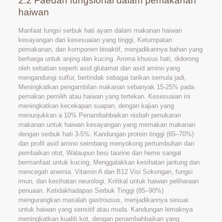
2.2 Faedah fungsional dalam pemakanan
haiwan
Manfaat fungsi serbuk hati ayam dalam makanan haiwan
kesayangan dari kesesuaian yang tinggi, Ketumpatan
pemakanan, dan komponen bioaktif, menjadikannya bahan yang
berharga untuk anjing dan kucing. Aroma khusus hati, didorong
oleh sebatian seperti asid glutamat dan asid amino yang
mengandungi sulfur, bertindak sebagai tarikan semula jadi,
Meningkatkan pengambilan makanan sebanyak 15-25% pada
pemakan pemilih atau haiwan yang tertekan. Kesesuaian ini
meningkatkan kecekapan suapan, dengan kajian yang
menunjukkan a 10% Penambahbaikan nisbah penukaran
makanan untuk haiwan kesayangan yang memakan makanan
dengan serbuk hati 3-5%. Kandungan protein tinggi (65–70%)
dan profil asid amino seimbang menyokong pertumbuhan dan
pembaikan otot, Walaupun besi taurine dan heme sangat
bermanfaat untuk kucing, Menggalakkan kesihatan jantung dan
mencegah anemia. Vitamin A dan B12 Visi Sokongan, fungsi
imun, dan kesihatan neurologi, Kritikal untuk haiwan peliharaan
penuaan. Ketidakhadapan Serbuk Tinggi (85–90%)
mengurangkan masalah gastrousus, menjadikannya sesuai
untuk haiwan yang sensitif atau muda. Kandungan lemaknya
meningkatkan kualiti kot, dengan penambahbaikan yang