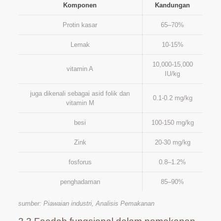
Komponen
Kandungan
Protin kasar
65–70%
Lemak
10-15%
10,000-15,000
vitamin A
IU/kg
juga dikenali sebagai asid folik dan
0.1-0.2 mg/kg
vitamin M
besi
100-150 mg/kg
Zink
20-30 mg/kg
fosforus
0.8–1.2%
penghadaman
85–90%
sumber: Piawaian industri, Analisis Pemakanan