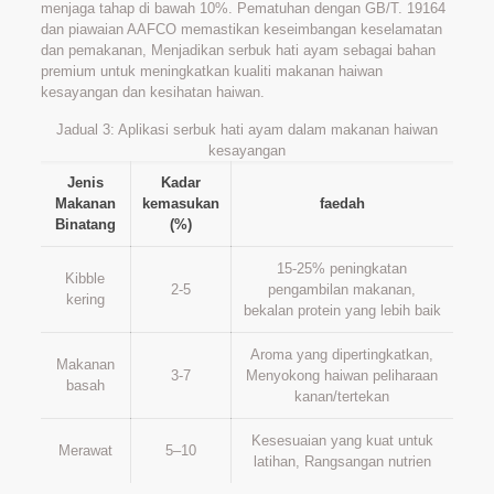
menjaga tahap di bawah 10%. Pematuhan dengan GB/T. 19164
dan piawaian AAFCO memastikan keseimbangan keselamatan
dan pemakanan, Menjadikan serbuk hati ayam sebagai bahan
premium untuk meningkatkan kualiti makanan haiwan
kesayangan dan kesihatan haiwan.
Jadual 3: Aplikasi serbuk hati ayam dalam makanan haiwan
kesayangan
Jenis
Kadar
Makanan
kemasukan
faedah
Binatang
(%)
15-25% peningkatan
Kibble
2-5
pengambilan makanan,
kering
bekalan protein yang lebih baik
Aroma yang dipertingkatkan,
Makanan
3-7
Menyokong haiwan peliharaan
basah
kanan/tertekan
Kesesuaian yang kuat untuk
Merawat
5–10
latihan, Rangsangan nutrien