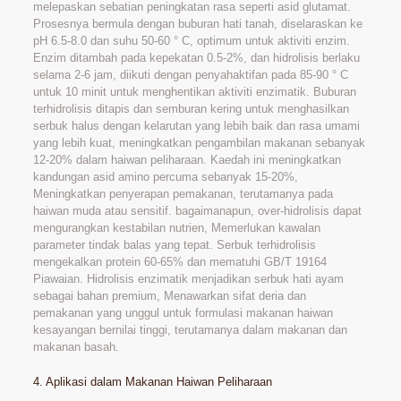
melepaskan sebatian peningkatan rasa seperti asid glutamat.
Prosesnya bermula dengan buburan hati tanah, diselaraskan ke
pH 6.5-8.0 dan suhu 50-60 ° C, optimum untuk aktiviti enzim.
Enzim ditambah pada kepekatan 0.5-2%, dan hidrolisis berlaku
selama 2-6 jam, diikuti dengan penyahaktifan pada 85-90 ° C
untuk 10 minit untuk menghentikan aktiviti enzimatik. Buburan
terhidrolisis ditapis dan semburan kering untuk menghasilkan
serbuk halus dengan kelarutan yang lebih baik dan rasa umami
yang lebih kuat, meningkatkan pengambilan makanan sebanyak
12-20% dalam haiwan peliharaan. Kaedah ini meningkatkan
kandungan asid amino percuma sebanyak 15-20%,
Meningkatkan penyerapan pemakanan, terutamanya pada
haiwan muda atau sensitif. bagaimanapun, over-hidrolisis dapat
mengurangkan kestabilan nutrien, Memerlukan kawalan
parameter tindak balas yang tepat. Serbuk terhidrolisis
mengekalkan protein 60-65% dan mematuhi GB/T 19164
Piawaian. Hidrolisis enzimatik menjadikan serbuk hati ayam
sebagai bahan premium, Menawarkan sifat deria dan
pemakanan yang unggul untuk formulasi makanan haiwan
kesayangan bernilai tinggi, terutamanya dalam makanan dan
makanan basah.
4. Aplikasi dalam Makanan Haiwan Peliharaan