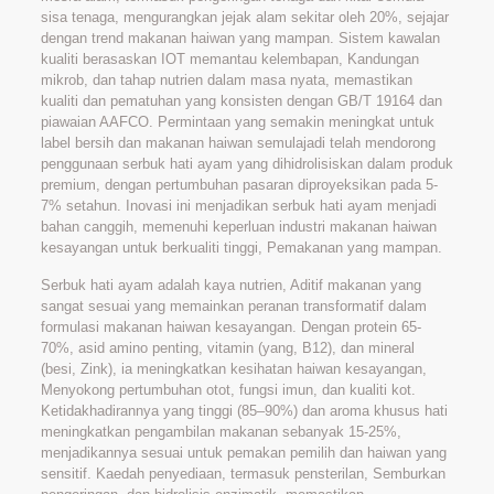
sisa tenaga, mengurangkan jejak alam sekitar oleh 20%, sejajar
dengan trend makanan haiwan yang mampan. Sistem kawalan
kualiti berasaskan IOT memantau kelembapan, Kandungan
mikrob, dan tahap nutrien dalam masa nyata, memastikan
kualiti dan pematuhan yang konsisten dengan GB/T 19164 dan
piawaian AAFCO. Permintaan yang semakin meningkat untuk
label bersih dan makanan haiwan semulajadi telah mendorong
penggunaan serbuk hati ayam yang dihidrolisiskan dalam produk
premium, dengan pertumbuhan pasaran diproyeksikan pada 5-
7% setahun. Inovasi ini menjadikan serbuk hati ayam menjadi
bahan canggih, memenuhi keperluan industri makanan haiwan
kesayangan untuk berkualiti tinggi, Pemakanan yang mampan.
Serbuk hati ayam adalah kaya nutrien, Aditif makanan yang
sangat sesuai yang memainkan peranan transformatif dalam
formulasi makanan haiwan kesayangan. Dengan protein 65-
70%, asid amino penting, vitamin (yang, B12), dan mineral
(besi, Zink), ia meningkatkan kesihatan haiwan kesayangan,
Menyokong pertumbuhan otot, fungsi imun, dan kualiti kot.
Ketidakhadirannya yang tinggi (85–90%) dan aroma khusus hati
meningkatkan pengambilan makanan sebanyak 15-25%,
menjadikannya sesuai untuk pemakan pemilih dan haiwan yang
sensitif. Kaedah penyediaan, termasuk pensterilan, Semburkan