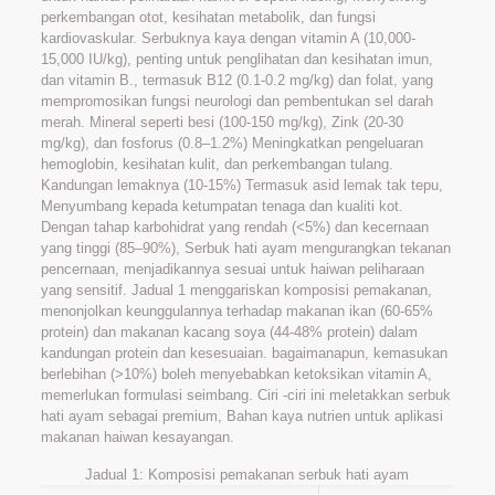
perkembangan otot, kesihatan metabolik, dan fungsi
kardiovaskular. Serbuknya kaya dengan vitamin A (10,000-
15,000 IU/kg), penting untuk penglihatan dan kesihatan imun,
dan vitamin B., termasuk B12 (0.1-0.2 mg/kg) dan folat, yang
mempromosikan fungsi neurologi dan pembentukan sel darah
merah. Mineral seperti besi (100-150 mg/kg), Zink (20-30
mg/kg), dan fosforus (0.8–1.2%) Meningkatkan pengeluaran
hemoglobin, kesihatan kulit, dan perkembangan tulang.
Kandungan lemaknya (10-15%) Termasuk asid lemak tak tepu,
Menyumbang kepada ketumpatan tenaga dan kualiti kot.
Dengan tahap karbohidrat yang rendah (<5%) dan kecernaan
yang tinggi (85–90%), Serbuk hati ayam mengurangkan tekanan
pencernaan, menjadikannya sesuai untuk haiwan peliharaan
yang sensitif. Jadual 1 menggariskan komposisi pemakanan,
menonjolkan keunggulannya terhadap makanan ikan (60-65%
protein) dan makanan kacang soya (44-48% protein) dalam
kandungan protein dan kesesuaian. bagaimanapun, kemasukan
berlebihan (>10%) boleh menyebabkan ketoksikan vitamin A,
memerlukan formulasi seimbang. Ciri -ciri ini meletakkan serbuk
hati ayam sebagai premium, Bahan kaya nutrien untuk aplikasi
makanan haiwan kesayangan.
Jadual 1: Komposisi pemakanan serbuk hati ayam