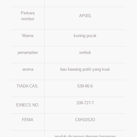
Perkara
AP001
nombor
Warna
kuning pucat
penampilan
serbuk
aroma
bau bawang putih yang kuat
TIADA CAS.
539-86-6
208-727-7
EINECS NO.
FEMA
C6H10S2O
produk dicampur dengan barangan