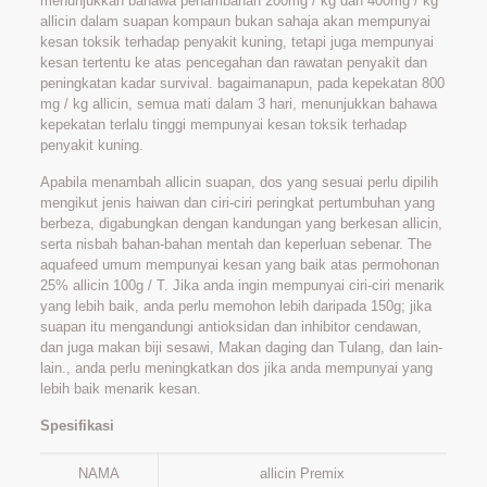
menunjukkan bahawa penambahan 200mg / kg dan 400mg / kg
allicin dalam suapan kompaun bukan sahaja akan mempunyai
kesan toksik terhadap penyakit kuning, tetapi juga mempunyai
kesan tertentu ke atas pencegahan dan rawatan penyakit dan
peningkatan kadar survival. bagaimanapun, pada kepekatan 800
mg / kg allicin, semua mati dalam 3 hari, menunjukkan bahawa
kepekatan terlalu tinggi mempunyai kesan toksik terhadap
penyakit kuning.
Apabila menambah allicin suapan, dos yang sesuai perlu dipilih
mengikut jenis haiwan dan ciri-ciri peringkat pertumbuhan yang
berbeza, digabungkan dengan kandungan yang berkesan allicin,
serta nisbah bahan-bahan mentah dan keperluan sebenar. The
aquafeed umum mempunyai kesan yang baik atas permohonan
25% allicin 100g / T. Jika anda ingin mempunyai ciri-ciri menarik
yang lebih baik, anda perlu memohon lebih daripada 150g; jika
suapan itu mengandungi antioksidan dan inhibitor cendawan,
dan juga makan biji sesawi, Makan daging dan Tulang, dan lain-
lain., anda perlu meningkatkan dos jika anda mempunyai yang
lebih baik menarik kesan.
Spesifikasi
NAMA
allicin Premix