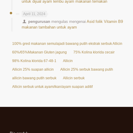
untuk dijual ayam lembu ayam makanan ternakan
April 11, 2024
pengurusan
mengulas mengenai
Asid folik Vitamin B9
makanan tambahan untuk ayam
100% gred makanan semulajadi bawang putih ekstrak serbuk Allicin 25%
60%/65%Makanan Gluten jagung
75% Kolina klorida cecair
98% Kolina klorida 67-48-1
Allicin
Allicin 25% suapan allicin
Allicin 25% serbuk bawang putih
allicin bawang putih serbuk
Allicin serbuk
Allicin serbuk untuk ayam/ikan/ayam suapan aditif