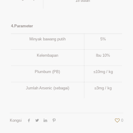
18 bulan
4.Parameter
Minyak bawang putih
5%
Kelembapan
Ibu 10%
Plumbum (PB)
≤10mg / kg
Jumlah Arsenic (sebagai)
≤3mg / kg
Kongsi
0