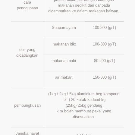
cara
makanan sedikit,dan daripada
penggunaan
dicampurkan ke dalam makanan haiwan.
Suapan ayam:
100-300 (g/T)
makanan itik:
100-300 (g/T)
dos yang
dicadangkan
makanan babi:
80-200 (g/T)
air makan:
150-300 (g/T)
(1kg / 2kg / 5kg aluminium beg kompaun
foil ) 20 kotak kadbod kg
pembungkusan
(25kg) 25kg gendang
kita boleh membuat pakej yang
disesuaikan.
Jangka hayat