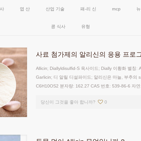
식사
엽 산
산업 기술
패-리 신
mcp
뉴
콩 식사
유형
사료 첨가제의 알리신의 응용 프로
Allicin; Diallyldisulfid-S 옥사이드; Dially 이황화 
Garlicin; 디 알릴 디설파이드; 알리신은 마늘, 부추의 s
C6H10OS2 분자량: 162.27 CAS 번호: 539-86-6 자
당신이 그것을 좋아 합니까?
0