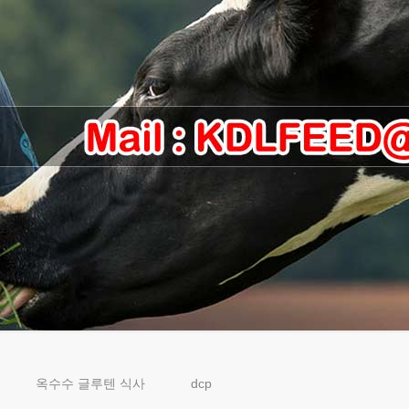
옥수수 글루텐 식사
dcp