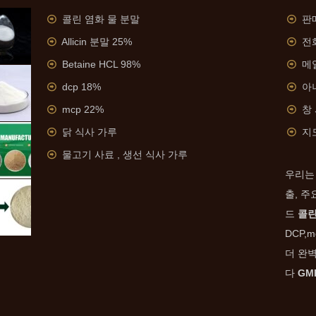
콜린 염화 물 분말
판매
Allicin 분말 25%
전화
Betaine HCL 98%
메
dcp 18%
아니
mcp 22%
창
닭 식사 가루
지
물고기 사료 , 생선 식사 가루
우리는
출, 주
드
콜린
DCP,m
더 완
다
GM