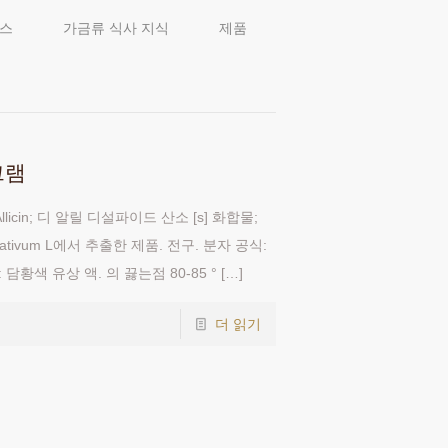
스
가금류 식사 지식
제품
그램
별칭: Allicin; 디 알릴 디설파이드 산소 [s] 화합물;
ativum L에서 추출한 제품. 전구. 분자 공식:
연: 담황색 유상 액. 의 끓는점 80-85 °
[…]
더 읽기