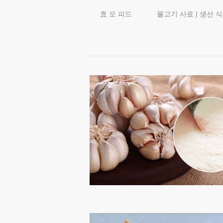
효 모 피드
물고기 사료 | 생선 