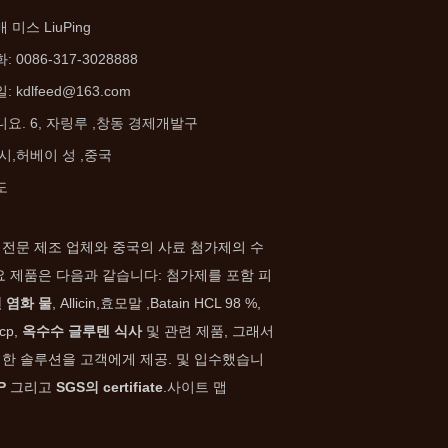
 미스 LiuPing
: 0086-317-3028888
일:
kdlfeed@163.com
요. 6, 자링루 ,
창동 경제개발구
 시,허베이 성 ,중국
도
 전문 제조 업체와 중국의 사료 첨가제의 수
요 제품은 다음과 같습니다: 첨가제를 포함 피
 염화 물
, Allicin,효모말 ,Batain HCL 98 %,
cp,
옥수수 글루텐 식사
및 관련 제품, 그래서
벽한 솔루션을 고객에게 제공. 및 입수했습니
P
그리고
SGS의 certifiate
.
사이트 맵