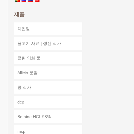
제품
치킨밀
물고기 사료 | 생선 식사
콜린 염화 물
Allicin 분말
콩 식사
dcp
Betaine HCL 98%
mcp