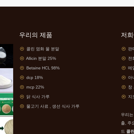
우리의 제품
저희
콜린 염화 물 분말
판매
Allicin 분말 25%
전화
Betaine HCL 98%
메
dcp 18%
아니
mcp 22%
창
닭 식사 가루
지
물고기 사료 , 생선 식사 가루
우리는
출, 주
드
콜린