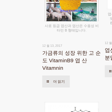
엽
사료 등급 엽산과 엽산은 수용성 비
타민 B 형태입니다.
12 월
12 월 13, 2017
엽
가금류의 성장 위한 고 순
분
도 VitaminB9 엽 산
Vitamnin
더 읽기