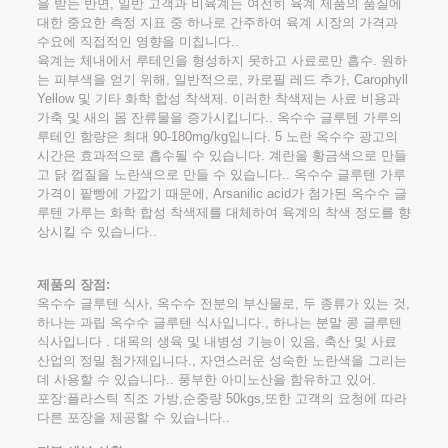
을 받는 반면, 일반 고객과 비육계는 여전히 육계 제품의 품질에
대한 중요한 측정 지표 중 하나로 간주하여 육계 시장의 가격과
수요에 직접적인 영향을 미칩니다..
육계는 체내에서 루테인을 형성하지 못하고 사료로만 흡수. 원하
는 피부색을 얻기 위해, 일반적으로, 카로필 레드 추가, Carophyll
Yellow 및 기타 화학 합성 착색제. 이러한 착색제는 사료 비용과
가축 및 새의 몸 잔류물을 증가시킵니다.. 옥수수 글루텐 가루의
루테인 함량은 최대 90-180mg/kg입니다. 5 노란 옥수수 광고의
시간은 효과적으로 흡수될 수 있습니다. 계란을 황금색으로 만들
고 닭 껍질을 노란색으로 만들 수 있습니다.. 옥수수 글루텐 가루
가격이 팥빵에 가깝기 때문에, Arsanilic acid가 첨가된 옥수수 글
루텐 가루는 화학 합성 착색제를 대체하여 육계의 착색 정도를 향
상시킬 수 있습니다..
제품의 장점:
옥수수 글루텐 식사, 옥수수 전분의 부산물로, 두 종류가 있는 것,
하나는 과립 옥수수 글루텐 식사입니다., 하나는 분말 콩 글루텐
식사입니다 . 대목의 생육 및 내병성 기능이 있음, 축산 및 사료
산업의 정밀 첨가제입니다., 자연스러운 성숙한 노란색을 그리는
데 사용할 수 있습니다.. 풍부한 아미노산을 함유하고 있어.
포장:플라스틱 직조 가방,순중량 50kgs,또한 고객의 요청에 따라
다른 포장을 제공할 수 있습니다..