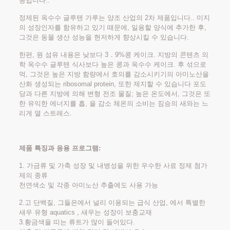
종입니다..
정제된 옥수수 글루텐 가루는 양조 산업의 2차 제품입니다.. 미지
의 성장인자를 함유하고 있기 때문에, 일용할 양식에 추가한 후,
그것은 동물 생산 성능을 현저하게 향상시킬 수 있습니다.
한편, 원 섬유 내용은 낮보다 3．9%콩 케이크. 지방의 콘텐츠 의
학 옥수수 글루텐 식사보다 높은 콩과 옥수수 케이크. 후 섞으로
먹, 그것은 높은 지방 함량에서 호의를 감소시키기의 아미노산을
산화 생성되는 ribosomal protein, 또한 제지할 수 있습니다 포도
당과 다른 지방에 의해 변형 전조 물질; 높은 온도에서, 그것은 또
한 유익한 에너지를 흡, 을 감소 체온의 소비는 짐승의 새와는 느
리게 열 스트레스.
제품 특징과 응용 프로그램:
1. 가금류 및 가축 성장 및 내병성을 위한 우수한 사료 정제 첨가
제의 종류
천연색소 및 각종 아미노산 추출에도 사용 가능
2.고 단백질, 그들은에서 널리 이용되는 급식 산업, 에서 특별한
새우 유형 aquatics , 새우는 성장이 보충교재
3.황금색을 띠는 류트가 많이 들어있다.