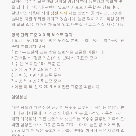
알갱이 옥수수 글루텐밀 단백질 영양성분이 풍부하고 특별한 맛
을 냅니다., 색상과 광택이 있으며 사료로 사용할 수 있습니다..
일반적인 사용에 비해
생선 식사
사료 산업의 콩 케이크, 그것은
놀라운 자원 우위를 가지고 있습니다, 높은 먹이 가치, 독성 및 유
해 물질 없음, 재처리가 필요 없고 단백질 원료로 직접 사용 가능.
항목 단위 표준 데이터 테스트 결과:
1.외관—노란색 또는 밝은 노란색 분말, 눈에 보이는 불순물이 표
준에 부합하지 않음
2.컬러—노란색 또는 밝은 노란색은 표준을 따릅니다.
3.단백질 % (젖은 기초) 아침 보다 62.0 표준 준수
4.수 분 % 미만 10.0 표준 준수
5.섬유 % 미만 2.5 표준 준수
6.애쉬 % 미만 4.0 표준 준수
7.지방 % 미만 2.5 표준 준수
8.아플 라 톡 신 % 20PPB 미만은 표준을 따릅니다.
영양성분
다른 용도와 다른 생산 공정의 옥수수 글루텐 식사에는 영양 성분
이 다르기 때문에, 에 직접 영향을 미치는 효과적인 가용성과 경
제적 이익을식. 의료 산업에서 생산되는 옥수수 글루텐 가루의 단
백질 함량은 60%. 그것은 각각 21% 보다 더 높은 콩 케이크 및
3.7% 보다 더 높은 물고기 식사를. 단백질 함량이 높은 사료의 일