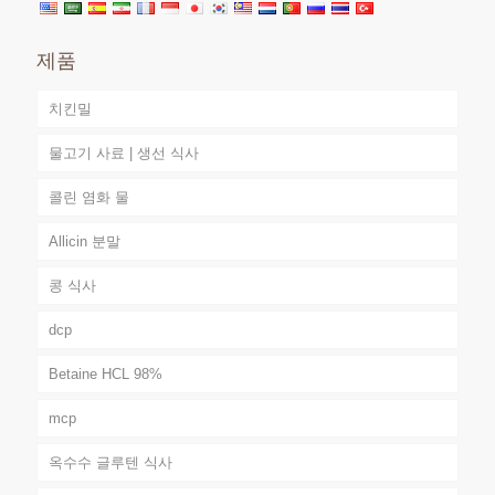
제품
치킨밀
물고기 사료 | 생선 식사
콜린 염화 물
Allicin 분말
콩 식사
dcp
Betaine HCL 98%
mcp
옥수수 글루텐 식사