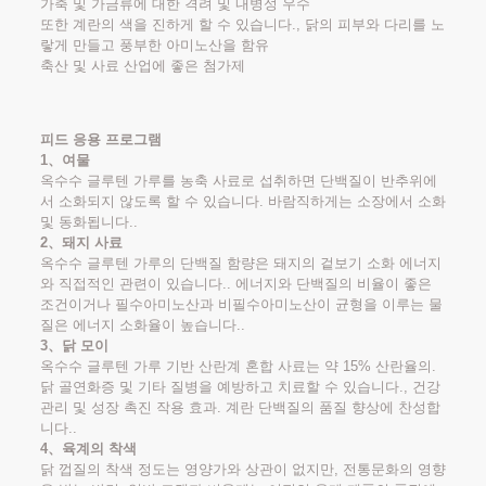
가축 및 가금류에 대한 격려 및 내병성 우수
또한 계란의 색을 진하게 할 수 있습니다., 닭의 피부와 다리를 노
랗게 만들고 풍부한 아미노산을 함유
축산 및 사료 산업에 좋은 첨가제
피드 응용 프로그램
1、여물
옥수수 글루텐 가루를 농축 사료로 섭취하면 단백질이 반추위에
서 소화되지 않도록 할 수 있습니다. 바람직하게는 소장에서 소화
및 동화됩니다..
2、돼지 사료
옥수수 글루텐 가루의 단백질 함량은 돼지의 겉보기 소화 에너지
와 직접적인 관련이 있습니다.. 에너지와 단백질의 비율이 좋은
조건이거나 필수아미노산과 비필수아미노산이 균형을 이루는 물
질은 에너지 소화율이 높습니다..
3、닭 모이
옥수수 글루텐 가루 기반 산란계 혼합 사료는 약 15% 산란율의.
닭 골연화증 및 기타 질병을 예방하고 치료할 수 있습니다., 건강
관리 및 성장 촉진 작용 효과. 계란 단백질의 품질 향상에 찬성합
니다..
4、육계의 착색
닭 껍질의 착색 정도는 영양가와 상관이 없지만, 전통문화의 영향