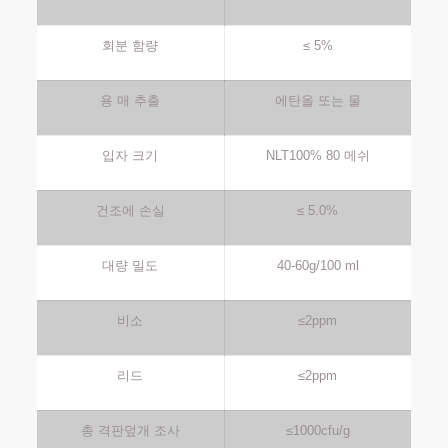
회분 함량
≤ 5%
용 매 추출
에탄올 또는 물
입자 크기
NLT100% 80 메쉬
건조에 손실
≤ 5.0%
대량 밀도
40-60g/100 ml
비소
≤2ppm
리드
≤2ppm
총 격판덮개 조사
≤1000cfu/g