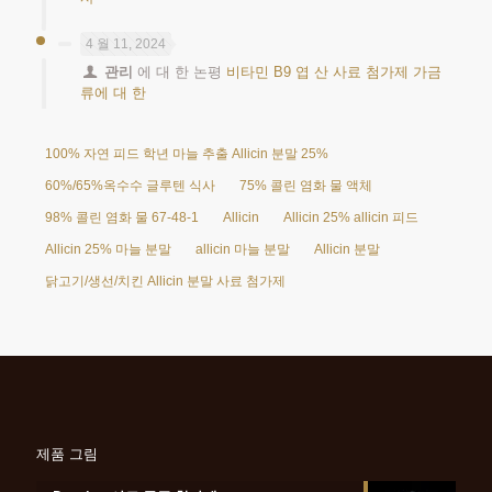
4 월 11, 2024
관리
에 대 한 논평
비타민 B9 엽 산 사료 첨가제 가금
류에 대 한
100% 자연 피드 학년 마늘 추출 Allicin 분말 25%
60%/65%옥수수 글루텐 식사
75% 콜린 염화 물 액체
98% 콜린 염화 물 67-48-1
Allicin
Allicin 25% allicin 피드
Allicin 25% 마늘 분말
allicin 마늘 분말
Allicin 분말
닭고기/생선/치킨 Allicin 분말 사료 첨가제
제품 그림