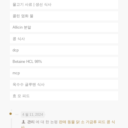
물고기 사료 | 생선 식사
콜린 염화 물
Allicin 분말
콩 식사
dcp
Betaine HCL 98%
mcp
옥수수 글루텐 식사
효 모 피드
4 월 11, 2024
관리
에 대 한 논평
판매 동물 닭 소 가금류 피드 콩 식
사