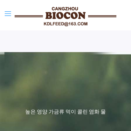
높은 영양 가금류 먹이 콜린 염화 물