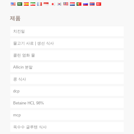
제품
치킨밀
물고기 사료 | 생선 식사
콜린 염화 물
Allicin 분말
콩 식사
dcp
Betaine HCL 98%
mcp
옥수수 글루텐 식사