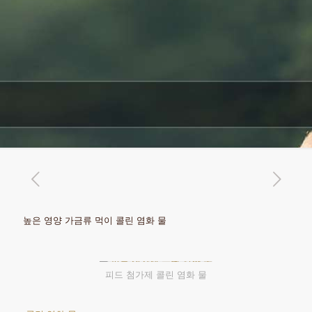
높은 영양 가금류 먹이 콜린 염화 물
피드 첨가제 콜린 염화 물