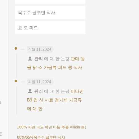
옥수수 글루텐 식사
효 모 피드
4 월 11, 2024
관리
에 대 한 논평
판매 동
물 닭 소 가금류 피드 콩 식사
4 월 11, 2024
관리
에 대 한 논평
비타민
B9 엽 산 사료 첨가제 가금류
부
에 대 한
100% 자연 피드 학년 마늘 추출 Allicin 분말 25%
분
60%/65%옥수수 글루텐 식사