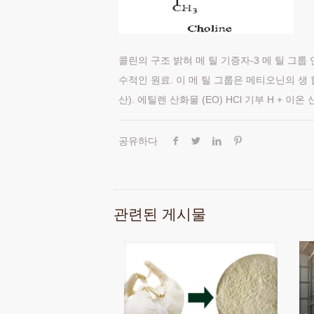
콜린의 구조 밝혀 메 틸 기증자-3 메 틸 그룹 연
수적인 원료. 이 메 틸 그룹은 메티오닌의 생 
산). 에틸렌 산화물 (EO) HCl 기부 H + 
공유하다
관련된 게시물