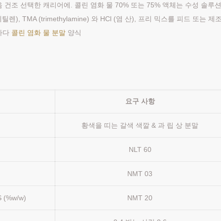
 건조 선택한 캐리어에. 콜린 염화 물 70% 또는 75% 액체는 수성 솔루
틸렌), TMA (trimethylamine) 와 HCl (염 산), 프리 믹스를 피드 또는 제
 하다
콜린 염화 물 분말
양식
요구 사항
황색을 띠는 갈색 색깔 & 과 립 상 분말
NLT 60
NMT 03
 (%w/w)
NMT 20