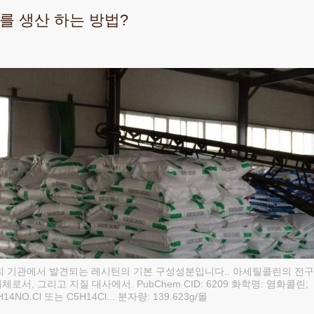
화를 생산 하는 방법?
 동물의 기관에서 발견되는 레시틴의 기본 구성성분입니다.. 아세틸콜린의 전구
, 그리고 지질 대사에서. PubChem CID‎: ‎6209 화학명‎: ‎염화콜린;
5H14NO.Cl 또는 C5H14Cl... 분자량‎: ‎139.623g/몰