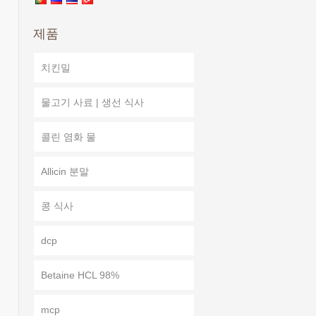
제품
치킨밀
물고기 사료 | 생선 식사
콜린 염화 물
Allicin 분말
콩 식사
dcp
Betaine HCL 98%
mcp