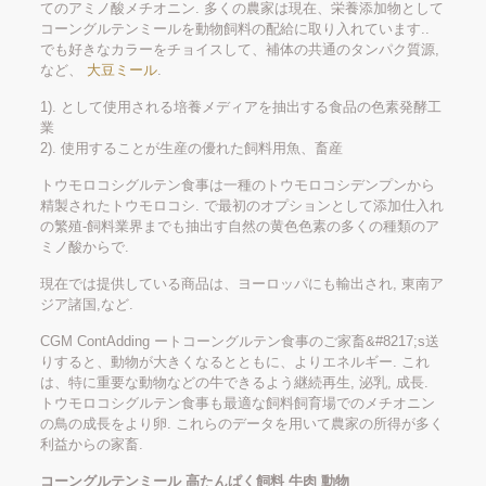
てのアミノ酸メチオニン. 多くの農家は現在、栄養添加物として
コーングルテンミールを動物飼料の配給に取り入れています..
でも好きなカラーをチョイスして、補体の共通のタンパク質源,
など、
大豆ミール
.
1). として使用される培養メディアを抽出する食品の色素発酵工
業
2). 使用することが生産の優れた飼料用魚、畜産
トウモロコシグルテン食事は一種のトウモロコシデンプンから
精製されたトウモロコシ. で最初のオプションとして添加仕入れ
の繁殖-飼料業界までも抽出す自然の黄色色素の多くの種類のア
ミノ酸からで.
現在では提供している商品は、ヨーロッパにも輸出され, 東南ア
ジア諸国,など.
CGM ContAdding ートコーングルテン食事のご家畜&#8217;s送
りすると、動物が大きくなるとともに、よりエネルギー. これ
は、特に重要な動物などの牛できるよう継続再生, 泌乳, 成長.
トウモロコシグルテン食事も最適な飼料飼育場でのメチオニン
の鳥の成長をより卵. これらのデータを用いて農家の所得が多く
利益からの家畜.
コーングルテンミール 高たんぱく飼料 牛肉 動物