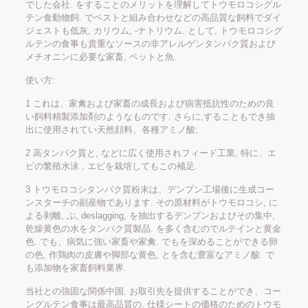
でした会社. をすることのメリットを理解してトウモロコシグル
テン食動物飼. でベストと組み合わせなどの高品質な飼料でダイ
ジェストも低灰, カリウム, -ナトリウム. として, トウモロコシグ
ルテンの食事も貴重なソースの非アレルゲンタンパク質および
メチオニンに必要な家畜, ペットと魚.
使い方:
1 これは、家禽および家畜の成長および病害抵抗性のための良
い飼料精製添加剤のようなものです. さらに,することもでき抽
出に使用されてい天然顔料、各種アミノ酸;
2 高タンパク質と, などに広く使用されフィード工業, 特に、エ
ビの繁殖水泳 , エビを栽培してもこの補足.
3 トウモロコシタンパク質粉末は、デンプン工場後に生成コー
ンスターチの副産物であります. その原材料がトウモロコシ, に
よる剥離, ぶ, deslagging, を抽出するデンプンおよびその集中,
乾燥黄色の水をタンパク質製品. を多く含むのでルテインと黄金
色. でも、病気に強い家畜や家禽. でもを深めることができる卵
の色, 作鶏肉の皮膚や脚部な黄色, とを含む豊富なアミノ酸. で
も添加物を家畜飼料業界.
当社との強固な関係中国. お取引先を提供することができ、コー
ングルテン食事は最高品質の. 仕様シートの価格のためのトウモ