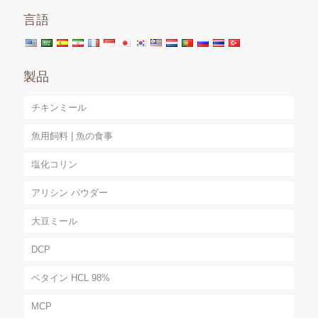
言語
製品
チキンミール
魚用飼料 | 魚の食事
塩化コリン
アリシン パウダー
大豆ミール
DCP
ベタイン HCL 98%
MCP