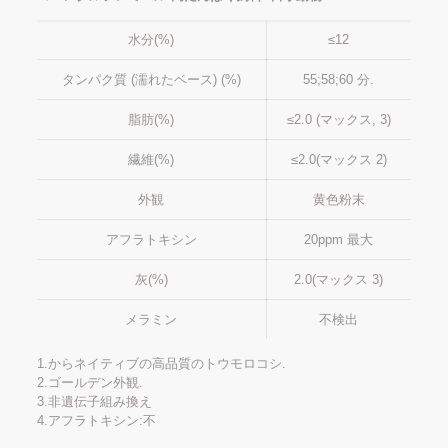
水分(%)
≤12
タンパク質 (濡れたベース) (%)
55;58;60 分.
脂肪(%)
≤2.0 (マックス, 3)
繊維(%)
≤2.0(マックス 2)
外観
黄色粉末
アフラトキシン
20ppm 最大
灰(%)
2.0(マックス 3)
メラミン
不検出
1.からネイティブの高品質のトウモロコシ.
2.ゴールデン外観.
3.非遺伝子組み換え
4.アフラトキシン:不