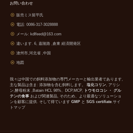
お問い合わせ
販売ミス留平氏
電話: 0086-317-3028888
メール:
kdlfeed@163.com
違います. 6, 嘉陵路 ,
倉東 経済開発区
滄州市,河北省 ,中国
地図
我々は中国での飼料添加物の専門メーカーと輸出業者であります,
主な製品は含ま: 添加物を含む飼料します。
塩化コリン
, アリシ
ン,酵母粉末 ,Batain HCL 98%、DCP,MCP,
トウモロコシ ・ グル
テンの食事
および関連製品, そのため、より最適なソリューショ
ンを顧客に提供. そして得ています
GMP
と
SGS certifiate
.
サイ
トマップ