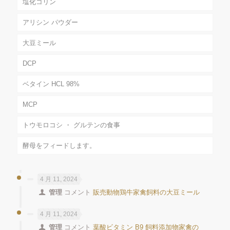
塩化コリン
アリシン パウダー
大豆ミール
DCP
ベタイン HCL 98%
MCP
トウモロコシ ・ グルテンの食事
酵母をフィードします。
4 月 11, 2024
管理
コメント
販売動物鶏牛家禽飼料の大豆ミール
4 月 11, 2024
管理
コメント
葉酸ビタミン B9 飼料添加物家禽の