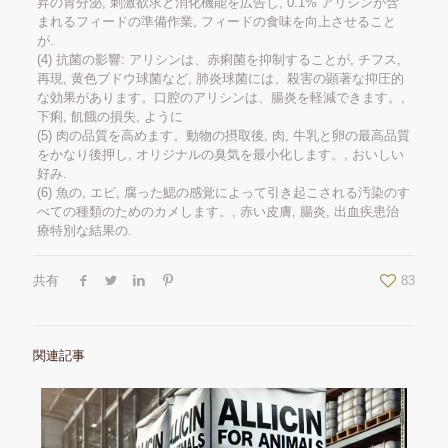
昇の胃分泌, 刺激欲求と消化機能を広告し, 0.1% アリシンが含
まれるフィードの準備作業, フィードの食味を向上させること
が.
(4) 抗菌の影響: アリシンは、赤痢菌を抑制することが, チフス,
再現, 黄色ブドウ球菌など, 肺炎球菌には、殺害の顕著な抑圧的
な効果があります。口腔のアリシンは、腸炎を軽減できます。,
下痢, 飢餓の損失, ように
(5) 肉の品質を高めます。動物の摂取後, 肉, 牛乳と卵の最高品質
をかなり後押し, オリジナルの臭気を最小化します。, おいしい
好み.
(6) 魚の, エビ, 腐った鰓の感覚によって引き起こされる汚染のす
べての種類のためのカメします。, 赤い皮膚, 腸炎, 出血疾患治
療特別な結果の.
共有
83
関連記事