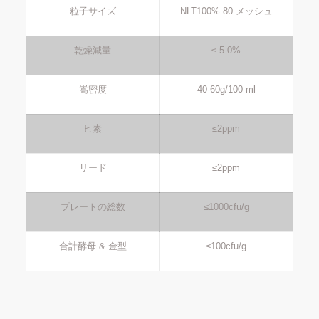
粒子サイズ
NLT100% 80 メッシュ
乾燥減量
≤ 5.0%
嵩密度
40-60g/100 ml
ヒ素
≤2ppm
リード
≤2ppm
プレートの総数
≤1000cfu/g
合計酵母 & 金型
≤100cfu/g