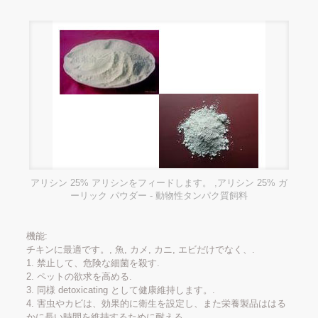
アリシン 25% アリシンをフィードします。 ,アリシン 25% ガ
ーリック パウダー - 動物性タンパク質飼料
機能:
チキンに最適です。, 魚, カメ, カニ, エビだけでなく、.
1. 禁止して、危険な細菌を殺す.
2. ペットの欲求を高める.
3. 同様 detoxicating として健康維持します。.
4. 害虫やカビは、効果的に衛生を設定し、また栄養製品ははる
かに長い時間を維持するために耐える.