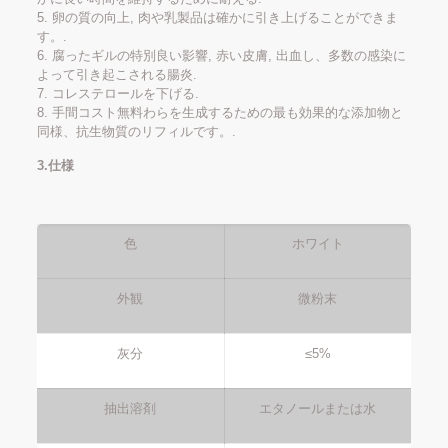
5. 卵の質の向上, 肉や乳製品は確かに引き上げることができま
す。.
6. 腐ったギルの特別良い影響, 赤い皮膚, 出血し、多数の感染に
よって引き起こされる腸炎.
7. コレステロールを下げる.
8. 手間コスト無料わらを生成するための最も効果的な添加物と
同様、抗生物質のリフィルです。.
3.仕様
色
ホワイト
外観
微粉末
灰分
≤5%
抽出溶剤
エタノールまたは水