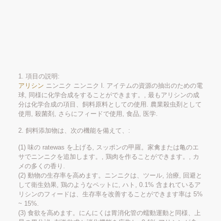
1. 項目の説明:
アリシン
ニンニク ニンニク l. アイテムの資源の抽出のための電
球, 同様に化学合成をすることができます。, 最もアリシンの成
分は化学合成の項目、飼料原料としての使用. 農業殺虫剤として
使用, 殺菌剤, さらにフィードで使用, 食品, 医学.
2. 飼料添加物は、次の機能を備えて、:
(1) 味の ratewas を上げる, スッポンの甲羅。家禽または亀のエ
サでニンニクを追加します。, 鶏肉を作ることができます。, カ
メの多くの香り.
(2) 動物の生存率を高めます。ニンニクは、ツール, 治療, 回避と
して衛生効果, 鶏のようなペットに, ハト, 0.1% 含まれているア
リシンのフィードは、生存率を改善することができます率は 5%
~ 15%.
(3) 食欲を高めます。にんにくは胃消化管の蠕動運動と同様、上