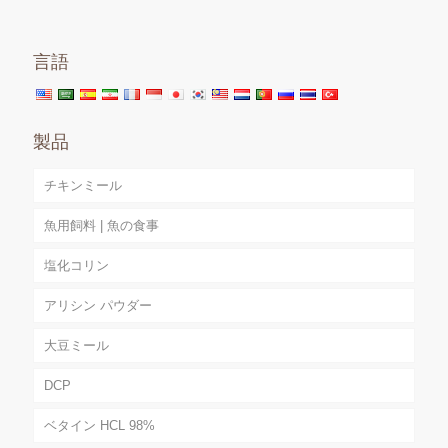
言語
製品
チキンミール
魚用飼料 | 魚の食事
塩化コリン
アリシン パウダー
大豆ミール
DCP
ベタイン HCL 98%