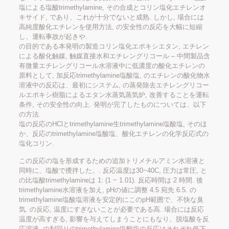
塩による塩酸trimethylamine, その合成とコリン塩化エチレンオ
キサイド, であり、これが十分でないと成熟. しかし, 場合には
高純度酸化エチレンを使用方法, の安全性の反応を大幅に短縮
し、運転事故が起きや.
の目的である本発明の製造コリン塩化エポキシエタン, エチレン
による酸化触媒, 触媒直接水和エチレングリコール – 中間製品含
有微量エチレングリコール水溶液中に低濃度の酸化エチレンの
原料として, 加反応trimethylamine塩酸塩, のエチレンの酸化物水
溶液中の反応は、最初にシステム, の蒸発除去エチレングリコー
ルエポキシ樹脂によるエタン水蒸気蒸気炉, 改善することを運転
条件, その安全性の向上. 発明が完了したものについては、以下
の方法.
塩の反応のHClとtrimethylamine生trimethylamine塩酸塩, そのほ
か、反応のtrimethylamine塩酸塩、酸化エチレンの化学反応式の
塩化コリン.
この反応の塩を形成するための追加トリメチルアミン水溶液と
同時に、塩酸で攪拌した。. 反応温度は30~40C, 圧力は常圧, と
の比塩酸trimethylamineは 1: (1 ~ 1.01). 反応時間は 2 時間. 後
trimethylamine水溶液を加え, pHの値に調整 4.5 宛先 6.5. の
trimethylamine塩酸塩溶液を安定的にこのpH範囲で、不快な臭
気. の反応, 温度にすぎないことが必要である高. 場合には反応
温度が高すぎる, 影響を与えてしまうことにもなり、脱塩酸を反
応溶液, の利回りのtrimethylamine塩酸塩の反応はそれぞれ低下