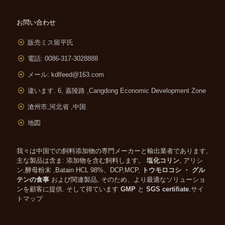
お問い合わせ
販売ミス留平氏
電話: 0086-317-3028888
メール:
kdlfeed@163.com
違います. 6, 嘉陵路 ,
Cangdong Economic Development Zone
滄州市,河北省 ,中国
地図
我々は中国での飼料添加物の専門メーカーと輸出業者であります,
主な製品は含ま: 添加物を含む飼料します。
塩化コリン
, アリシ
ン,酵母粉末 ,Batain HCL 98%、DCP,MCP,
トウモロコシ ・ グル
テンの食事
および関連製品, そのため、より最適なソリューショ
ンを顧客に提供. そして得ています
GMP
と
SGS certifiate
.
サイ
トマップ