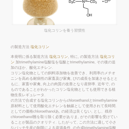
塩化コリンを養う習慣性
の製造方法
塩化コリン
本発明に係る製造方法
塩化コリン
, 特に, の製造方法
塩化コリ
ン
加trimethylamine塩酸塩を塩酸とtrimethylamine, その後の追
加のほか、酸化エチレン.
コリン塩化物としての飼料添加物を改善でき、利用率のメチオ
ニンを高める耐病性の家畜及び家禽, びの成長を加速させるとと
もに、家畜や家禽, 向上の肉質の改善となり産卵率. 近年で, の
ものであることがわかったコリン塩化物としても使用できる植
物生長レギュレータ.
の方法で合成する塩化コリンからchloroethanolとtrimethylamine
原材料として使用酸化エチレンを触媒として使用されて長時間.
としての価格chloroethanolあ, の経済は良くない, とし、残存
chloroethanol難を取り除く必要がありま, がその影響を受けてい
ることが製品のクオリティ. したがって, この方法に適して小さ
なバッチ生産の制限による資源条件. の合成trimethylamine塩酸