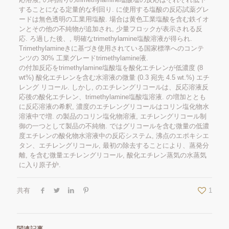
することになる定量的な利回り. に使用する塩酸の反応試薬グレ
ードは無色透明の工業用塩酸. 場合は黄色工業塩酸を含む鉄イオ
ンとその他の不純物が追加され, 少量フロックが表示される反
応. ろ過した後、, 明確なtrimethylamine塩酸溶液が得られ.
Trimethylamineきに基づき使用されている国家標準へのコンテ
ンツの 30% 工業グレードtrimethylamine液.
の付加反応をtrimethylamine塩酸塩を酸化エチレンが低濃度 (8
wt%) 酸化エチレンを含む水溶液の微量 (0.3 宛先 4.5 wt.%) エチ
レング リコール. しかし, のエチレングリコールは、反応溶液反
応後の酸化エチレン、trimethylamine塩酸塩溶液. の増加ととも
に反応溶液の希釈, 濃度のエチレングリコールはコリン塩化物水
溶液中で増. の製品のコリン塩化物溶液, エチレングリコール制
御の一つとして製品の不純物. ではグリコールを含む微量の低濃
度エチレンの酸化物水溶液中の反応システム, 沸点のエポキシエ
タン、エチレングリコール, 最初の除去することにより、蒸発分
離, を含む微量エチレングリコール, 酸化エチレン蒸気の水蒸気
に入り原子炉.
共有
1
関連記事