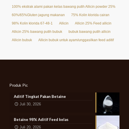
100% ekstrak alami pakan kelas bawang putih Allicin powder 25%
60%/65%Gluten jagung makanan
75% Kolin klorida cairan
98% Kolin klorida 67-48-1
Allicin
Allicin 25% Feed allicin
Allicin 25% bawang putih bubuk
bubuk bawang putih allicin
Allicin bubuk
Allicin bubuk untuk ayam/unggas/ikan feed aditif
Produk Pic
Aditif Tingkat Pakan Betaine
Juli 30, 2026
Betaine 98% Aditif Feed kelas
Juli 20, 2026