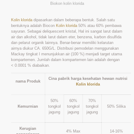
Biokon kolin klorida
Kolin klorida
dipasarkan dalam beberapa bentuk. Salah satu
bentuknya adalah Biocon
Kolin klorida
50% atau 60% pembawa
sayuran. Sebagai deliquescent kristal, Hal ini sangat larut dalam
air dan alkohol, tidak larut dalam eter, benzena, karbon disulfida
dan pelarut organik lainnya. Benar-benar memiliki kelarutan
airnya diukur CA. 650G/L. Distribusi pemodelan menggunakan
Mackay tingkat I menunjukkan air (100 %) menjadi target utama
kompartemen. Jumlah dalam kompartemen lain adalah dengan
< 0.0001 % diabaikan.
Cina pabrik harga kesehatan hewan nutrisi
nama Produk
Kolin klorida
50%
60%
70%
Kemurnian
tongkol
tongkol
tongkol
50% Silika
jagung
jagung
jagung
Kerugian
4% Max
14-16%