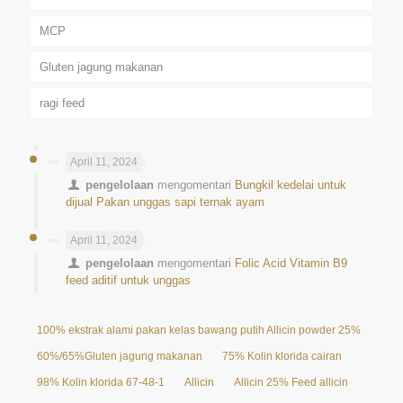
MCP
Gluten jagung makanan
ragi feed
April 11, 2024
pengelolaan
mengomentari
Bungkil kedelai untuk
dijual Pakan unggas sapi ternak ayam
April 11, 2024
pengelolaan
mengomentari
Folic Acid Vitamin B9
feed aditif untuk unggas
100% ekstrak alami pakan kelas bawang putih Allicin powder 25%
60%/65%Gluten jagung makanan
75% Kolin klorida cairan
98% Kolin klorida 67-48-1
Allicin
Allicin 25% Feed allicin