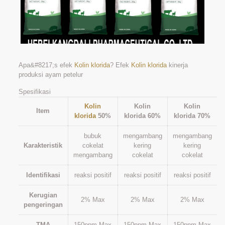
Apa&#8217;s efek
Kolin klorida
? Efek
Kolin klorida
kinerja
produksi ayam petelur
Spesifikasi
Kolin
Kolin
Kolin
Item
klorida
50%
klorida 60%
klorida 70%
bubuk
mengambang
mengambang
Karakteristik
cokelat
kering
kering
mengambang
cokelat
cokelat
Identifikasi
reaksi positif
reaksi positif
reaksi positif
Kerugian
2% Max
2% Max
2% Max
pengeringan
TMA
150ppm Max
150ppm Max
150ppm Max