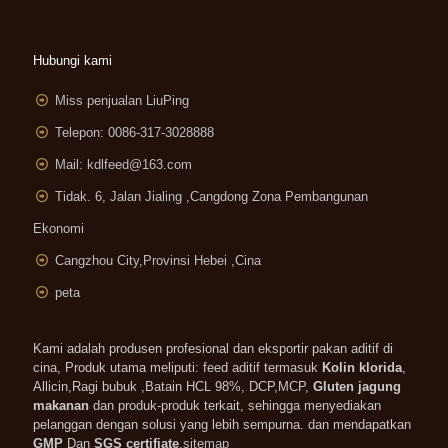
Hubungi kami
Miss penjualan LiuPing
Telepon: 0086-317-3028888
Mail:
kdlfeed@163.com
Tidak. 6, Jalan Jialing ,
Cangdong Zona Pembangunan
Ekonomi
Cangzhou City,Provinsi Hebei ,Cina
peta
Kami adalah produsen profesional dan eksportir pakan aditif di
cina, Produk utama meliputi: feed aditif termasuk
Kolin klorida
,
Allicin,Ragi bubuk ,Batain HCL 98%, DCP,MCP,
Gluten jagung
makanan
dan produk-produk terkait, sehingga menyediakan
pelanggan dengan solusi yang lebih sempurna. dan mendapatkan
GMP
Dan
SGS certifiate
.
sitemap