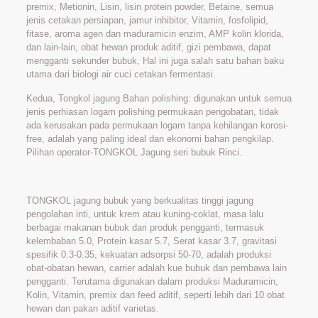
premix, Metionin, Lisin, lisin protein powder, Betaine, semua
jenis cetakan persiapan, jamur inhibitor, Vitamin, fosfolipid,
fitase, aroma agen dan maduramicin enzim, AMP kolin klorida,
dan lain-lain, obat hewan produk aditif, gizi pembawa, dapat
mengganti sekunder bubuk, Hal ini juga salah satu bahan baku
utama dari biologi air cuci cetakan fermentasi.
Kedua, Tongkol jagung Bahan polishing: digunakan untuk semua
jenis perhiasan logam polishing permukaan pengobatan, tidak
ada kerusakan pada permukaan logam tanpa kehilangan korosi-
free, adalah yang paling ideal dan ekonomi bahan pengkilap.
Pilihan operator-TONGKOL Jagung seri bubuk Rinci.
TONGKOL jagung bubuk yang berkualitas tinggi jagung
pengolahan inti, untuk krem atau kuning-coklat, masa lalu
berbagai makanan bubuk dari produk pengganti, termasuk
kelembaban 5.0, Protein kasar 5.7, Serat kasar 3.7, gravitasi
spesifik 0.3-0.35, kekuatan adsorpsi 50-70, adalah produksi
obat-obatan hewan, carrier adalah kue bubuk dan pembawa lain
pengganti. Terutama digunakan dalam produksi Maduramicin,
Kolin, Vitamin, premix dan feed aditif, seperti lebih dari 10 obat
hewan dan pakan aditif varietas.