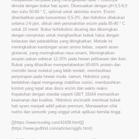
dimulai dengan bubur hati ayam, Disesuaikan dengan pH 6,5-8,0
dan suhu 50-60 ° C, optimal untuk aktivitas enzim. Enzim
ditambahkan pada konsentrasi 0,5-2%, dan hidrolisis dilakukan
selama 2-6 jam, diikuti oleh penonaktifan enzim pada 85-90 ° C
untuk 10 menit. Bubur terhidrolisis disaring dan dikeringkan
dengan semprotan untuk menghasilkan bubuk halus dengan
kelarutan dan palatabilitas yang ditingkatkan. Metode ini
meningkatkan kandungan asam amino bebas, seperti asam
glutamat, yang meningkatkan rasa umami, Meningkatkan
asupan pakan sebesar 12-15% pada hewan peliharaan dan ikan.
Bubuk yang dihasilkan mempertahankan 60-65% protein dan
memiliki berat molekul yang lebih rendah, memfasilitasi
penyerapan pada hewan muda. namun, Hidrolisis yang
berlebihan dapat mengurangi stabilitas nutrisi, membutuhkan
kontrol yang tepat atas dosis enzim dan waktu reaksi.
Kepatuhan dengan standar seperti GB/T 19164 memastikan
keamanan dan kualitas. Hidrolisis enzimatik membuat bubuk
hati ayam menjadi aditif pakan premium, Menawarkan sifat
nutrisi dan sensorik yang unggul untuk aplikasi bernilai tinggi.
[](https://www.tsswhg.com/42439.html)[]
(https://www.gxdhhd.com/articles/sjjgfs.html)