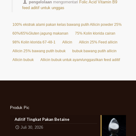
pengelolaan
mengomentari
Folic Acid Vitamin B9
feed aditif untuk unggas
100% ekstrak alami pakan kelas bawang putih Allicin powder 25%
60%/65%Gluten jagung makanan
75% Kolin klorida cairan
98% Kolin klorida 67-48-1
Allicin
Allicin 25% Feed allicin
Allicin 25% bawang putih bubuk
bubuk bawang putih allicin
Allicin bubuk
Allicin bubuk untuk ayam/unggas/ikan feed aditif
Produk Pic
Aditif Tingkat Pakan Betaine
Juli 30, 2026