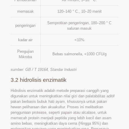
memasak
120–140 ° C., 10–20 menit
Semprotkan pengeringan, 180–200 ° C
pengeringan
saluran masuk
kadar air
<10%
Pengujian
Bebas salmonella, <1000 CFU/g
Mikroba
sumber: GB / T 19164, Standar Industri
3.2 hidrolisis enzimatik
Hidrolisis enzimatik adalah metode preparasi canggih yang
digunakan untuk meningkatkan nilai gizi dan palatabilitas aditif
pakan berbasis bubuk hati ayam, khususnya untuk pakan
hewan peliharaan dan akuakultur. Proses ini melibatkan
penggunaan protease, seperti papain atau alcalase, untuk
memecah protein menjadi peptida yang lebih kecil dan asam
amino bebas, meningkatkan daya cerna (Hingga 95%) dan
melepaskan senyawa yang meningkatkan rasa. Prosesnya