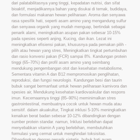
dari palatabilitasnya yang tinggi, kepadatan nutrisi, dan sifat
bioaktif, menjadikannya bahan yang disukai di ternak, budidaya,
dan formulasi makanan hewan peliharaan. Aroma dan senyawa
rasa spesifik hati, seperti asam amino yang mengandung sulfur
dan senyawa organik yang mudah menguap, bertindak sebagai
penarik alami, meningkatkan asupan pakan sebesar 10-15%
pada spesies seperti anjing, Kucing, dan ikan. Lezat ini
meningkatkan efisiensi pakan, khususnya pada pemakan pilih -
pilih atau hewan yang stres, Meningkatkan tingkat pertumbuhan
dan rasio konversi pakan (FCR) sampai 8%. Kandungan protein
tinggi (65–70%) dan profil asam amino yang seimbang
mendukung pengembangan otot dan kesehatan metabolisme,
Sementara vitamin A dan B12 mempromosikan penglihatan,
reproduksi, dan fungsi neurologis. Kandungan besi dan taurin
bubuk sangat bermanfaat untuk hewan peliharaan karnivora dan
spesies air, Mendukung kesehatan kardiovaskular dan respons
imun. Kecernaannya tinggi (85–90%) meminimalkan stres
gastrointestinal, membuatnya cocok untuk hewan muda atau
sensitif. dalam akuakultur, Tingkat inklusi 5-10% meningkatkan
kenaikan berat badan sebesar 10-12% dibandingkan dengan
sumber protein standar. namun, Inklusi berlebihan dapat
menyebabkan vitamin A yang berlebihan, membutuhkan
formulasi yang cermat untuk menghindari toksisitas.
Dibandingkan dengan penarik sintetis, bubuk hati ayam