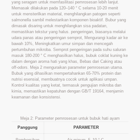
yang seragam untuk memfasilitasi pemrosesan lebih lanjut.
Memasak dilakukan pada 120–140 ° C selama 10-20 menit
untuk mensterilkan material, menghilangkan patogen seperti
salmonella sambil melestarikan komponen bioaktif. Bubur yang
dimasak disaring untuk menghilangkan sisa padatan,
memastikan tekstur yang halus. pengeringan, biasanya melalui
udara panas atau pengeringan semprot, Mengurangi kadar air ke
bawah 10%, Meningkatkan umur simpan dan mencegah
pertumbuhan mikroba. Semprot pengeringan pada suhu saluran
masuk 180-200 ° C menghasilkan halus, bubuk coklat kuning ke
dalam dengan aroma hati yang khas, Bebas dari Caking atau
off-odors. Meja 2 menguraikan parameter pemrosesan utama.
Bubuk yang dihasilkan mempertahankan 65-70% protein dan
nutrisi esensial, membuatnya cocok untuk aplikasi umpan.
Kontrol kualitas yang ketat, termasuk pengujian mikroba dan
kimia, memastikan kepatuhan dengan GB/T 19164, menjamin
keamanan dan konsistensi.
Meja 2: Parameter pemrosesan untuk bubuk hati ayam
Panggung
PARAMETER
Pembersihan
Air minum, 5–10 ° C.