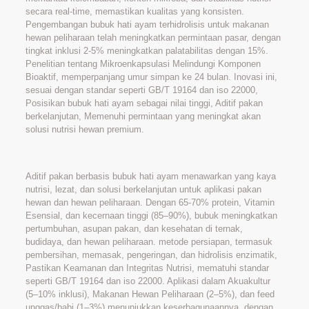
secara real-time, memastikan kualitas yang konsisten.
Pengembangan bubuk hati ayam terhidrolisis untuk makanan
hewan peliharaan telah meningkatkan permintaan pasar, dengan
tingkat inklusi 2-5% meningkatkan palatabilitas dengan 15%.
Penelitian tentang Mikroenkapsulasi Melindungi Komponen
Bioaktif, memperpanjang umur simpan ke 24 bulan. Inovasi ini,
sesuai dengan standar seperti GB/T 19164 dan iso 22000,
Posisikan bubuk hati ayam sebagai nilai tinggi, Aditif pakan
berkelanjutan, Memenuhi permintaan yang meningkat akan
solusi nutrisi hewan premium.
Aditif pakan berbasis bubuk hati ayam menawarkan yang kaya
nutrisi, lezat, dan solusi berkelanjutan untuk aplikasi pakan
hewan dan hewan peliharaan. Dengan 65-70% protein, Vitamin
Esensial, dan kecernaan tinggi (85–90%), bubuk meningkatkan
pertumbuhan, asupan pakan, dan kesehatan di ternak,
budidaya, dan hewan peliharaan. metode persiapan, termasuk
pembersihan, memasak, pengeringan, dan hidrolisis enzimatik,
Pastikan Keamanan dan Integritas Nutrisi, mematuhi standar
seperti GB/T 19164 dan iso 22000. Aplikasi dalam Akuakultur
(5–10% inklusi), Makanan Hewan Peliharaan (2–5%), dan feed
unggas/babi (1–3%) menunjukkan keserbagunaannya, dengan