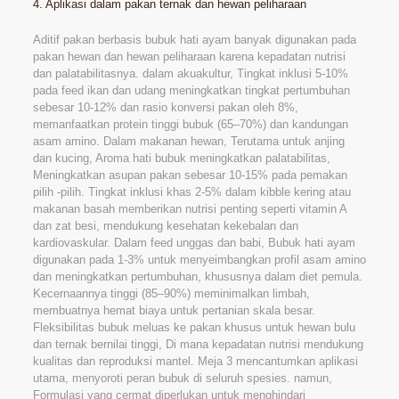
4. Aplikasi dalam pakan ternak dan hewan peliharaan
Aditif pakan berbasis bubuk hati ayam banyak digunakan pada
pakan hewan dan hewan peliharaan karena kepadatan nutrisi
dan palatabilitasnya. dalam akuakultur, Tingkat inklusi 5-10%
pada feed ikan dan udang meningkatkan tingkat pertumbuhan
sebesar 10-12% dan rasio konversi pakan oleh 8%,
memanfaatkan protein tinggi bubuk (65–70%) dan kandungan
asam amino. Dalam makanan hewan, Terutama untuk anjing
dan kucing, Aroma hati bubuk meningkatkan palatabilitas,
Meningkatkan asupan pakan sebesar 10-15% pada pemakan
pilih -pilih. Tingkat inklusi khas 2-5% dalam kibble kering atau
makanan basah memberikan nutrisi penting seperti vitamin A
dan zat besi, mendukung kesehatan kekebalan dan
kardiovaskular. Dalam feed unggas dan babi, Bubuk hati ayam
digunakan pada 1-3% untuk menyeimbangkan profil asam amino
dan meningkatkan pertumbuhan, khususnya dalam diet pemula.
Kecernaannya tinggi (85–90%) meminimalkan limbah,
membuatnya hemat biaya untuk pertanian skala besar.
Fleksibilitas bubuk meluas ke pakan khusus untuk hewan bulu
dan ternak bernilai tinggi, Di mana kepadatan nutrisi mendukung
kualitas dan reproduksi mantel. Meja 3 mencantumkan aplikasi
utama, menyoroti peran bubuk di seluruh spesies. namun,
Formulasi yang cermat diperlukan untuk menghindari