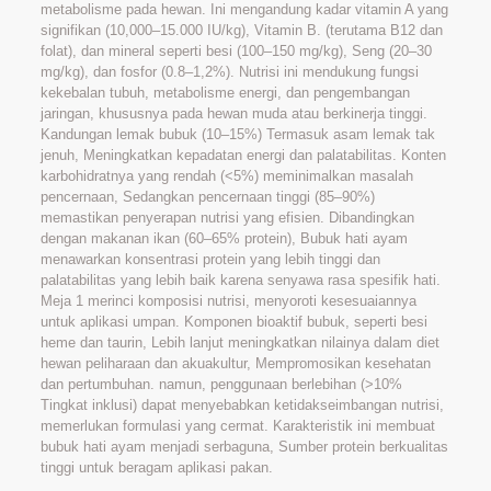
metabolisme pada hewan. Ini mengandung kadar vitamin A yang
signifikan (10,000–15.000 IU/kg), Vitamin B. (terutama B12 dan
folat), dan mineral seperti besi (100–150 mg/kg), Seng (20–30
mg/kg), dan fosfor (0.8–1,2%). Nutrisi ini mendukung fungsi
kekebalan tubuh, metabolisme energi, dan pengembangan
jaringan, khususnya pada hewan muda atau berkinerja tinggi.
Kandungan lemak bubuk (10–15%) Termasuk asam lemak tak
jenuh, Meningkatkan kepadatan energi dan palatabilitas. Konten
karbohidratnya yang rendah (<5%) meminimalkan masalah
pencernaan, Sedangkan pencernaan tinggi (85–90%)
memastikan penyerapan nutrisi yang efisien. Dibandingkan
dengan makanan ikan (60–65% protein), Bubuk hati ayam
menawarkan konsentrasi protein yang lebih tinggi dan
palatabilitas yang lebih baik karena senyawa rasa spesifik hati.
Meja 1 merinci komposisi nutrisi, menyoroti kesesuaiannya
untuk aplikasi umpan. Komponen bioaktif bubuk, seperti besi
heme dan taurin, Lebih lanjut meningkatkan nilainya dalam diet
hewan peliharaan dan akuakultur, Mempromosikan kesehatan
dan pertumbuhan. namun, penggunaan berlebihan (>10%
Tingkat inklusi) dapat menyebabkan ketidakseimbangan nutrisi,
memerlukan formulasi yang cermat. Karakteristik ini membuat
bubuk hati ayam menjadi serbaguna, Sumber protein berkualitas
tinggi untuk beragam aplikasi pakan.