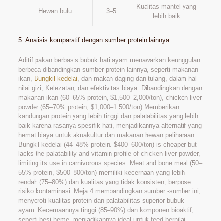
Kualitas mantel yang
Hewan bulu
3–5
lebih baik
5. Analisis komparatif dengan sumber protein lainnya
Aditif pakan berbasis bubuk hati ayam menawarkan keunggulan
berbeda dibandingkan sumber protein lainnya, seperti makanan
ikan,
Bungkil kedelai
, dan makan daging dan tulang, dalam hal
nilai gizi, Kelezatan, dan efektivitas biaya. Dibandingkan dengan
makanan ikan (60–65% protein,
$1,500–2,000/ton), chicken liver
powder (65–70% protein, $
1,000–1.500/ton) Memberikan
kandungan protein yang lebih tinggi dan palatabilitas yang lebih
baik karena rasanya spesifik hati, menjadikannya alternatif yang
hemat biaya untuk akuakultur dan makanan hewan peliharaan.
Bungkil kedelai (44–48% protein,
$400–600/ton) is cheaper but
lacks the palatability and vitamin profile of chicken liver powder,
limiting its use in carnivorous species. Meat and bone meal (50–
55% protein, $
500–800/ton) memiliki kecernaan yang lebih
rendah (75–80%) dan kualitas yang tidak konsisten, berpose
risiko kontaminasi. Meja 4 membandingkan sumber -sumber ini,
menyoroti kualitas protein dan palatabilitas superior bubuk
ayam. Kecernaannya tinggi (85–90%) dan komponen bioaktif,
seperti besi heme, menjadikannya ideal untuk feed bernilai