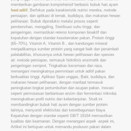
memberikan gambaran komprehensif berbasis bubuk hati ayam
feed aditif
, Berfokus pada karakteristik nutrisi mereka, metode
persiapan, dan aplikasi di ternak, budidaya, dan makanan hewan
peliharaan. Bubuk diproduksi melalui proses seperti
pembersihan, menggiling, Sterilisasi suhu tinggi, dan
pengeringan, memastikan retensi komponen bioaktif dan
kepatuhan dengan standar keselamatan pakan. Protein tinggi
(65–70%), Vitamin A, Vitamin B., dan kandungan mineral
menjadikannya sumber protein yang sangat baik dan penambah
palatabilitas, khususnya untuk hewan peliharaan dan spesies
air. metode persiapan, termasuk hidrolisis enzimatik dan
pengeringan semprot, Tingkatkan kecernaan dan rasa,
menangani meningkatnya permintaan untuk aditif pakan
berkualitas tinggi. Aplikasi Span unggas, Babi, budidaya, dan
makanan hewan peliharaan, dengan manfaat termasuk
peningkatan tingkat pertumbuhan dan asupan pakan. Inovasi
seperti pemrosesan berbantuan enzim dan fermentasi mikroba
meningkatkan profil nutrisi dan keberlanjutan. Studi ini
membandingkan bubuk hati ayam dengan sumber protein
lainnya, menyoroti efektivitas dan keserbagunaan biaya.
Kepatuhan dengan standar seperti GB/T 19164 memastikan
kualitas dan keamanan. Dengan menangani aspek -aspek ini,
Artikel ini bertujuan untuk memandu produsen pakan dalam