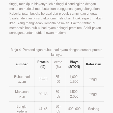
tinggi, meskipun biayanya lebih tinggi dibandingkan dengan
makanan kedelai membutuhkan penggunaan yang ditargetkan.
Keberlanjutan bubuk, berasal dari produk sampingan unggas,
Sejalan dengan prinsip ekonomi melingkar, Tidak seperti makan
ikan, Yang menghadapi kendala pasokan. Faktor -faktor ini
memposisikan bubuk hati ayam sebagai premium, Aditif pakan
serbaguna untuk nutrisi hewan modern.
Meja 4: Perbandingan bubuk hati ayam dengan sumber protein
lainnya
Protein
cerna
Biaya
sumber
Kelezatan
(%)
(%)
($/TON)
Bubuk hati
85–
1,000–
65–70
tinggi
ayam
90
1.500
Makanan
80–
1,500–
60–65
tinggi
ikan
85
2.000
Bungkil
80–
44–48
400–600
Sedang
kedelai
85