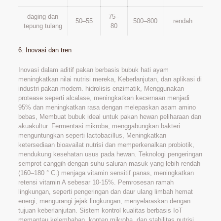
daging dan
75–
50–55
500–800
rendah
tepung tulang
80
6. Inovasi dan tren
Inovasi dalam aditif pakan berbasis bubuk hati ayam
meningkatkan nilai nutrisi mereka, Keberlanjutan, dan aplikasi di
industri pakan modern. hidrolisis enzimatik, Menggunakan
protease seperti alcalase, meningkatkan kecernaan menjadi
95% dan meningkatkan rasa dengan melepaskan asam amino
bebas, Membuat bubuk ideal untuk pakan hewan peliharaan dan
akuakultur. Fermentasi mikroba, menggabungkan bakteri
menguntungkan seperti lactobacillus, Meningkatkan
ketersediaan bioavailat nutrisi dan memperkenalkan probiotik,
mendukung kesehatan usus pada hewan. Teknologi pengeringan
semprot canggih dengan suhu saluran masuk yang lebih rendah
(160–180 ° C.) menjaga vitamin sensitif panas, meningkatkan
retensi vitamin A sebesar 10-15%. Pemrosesan ramah
lingkungan, seperti pengeringan dan daur ulang limbah hemat
energi, mengurangi jejak lingkungan, menyelaraskan dengan
tujuan keberlanjutan. Sistem kontrol kualitas berbasis IoT
memantau kelembaban, konten mikroba, dan stabilitas nutrisi