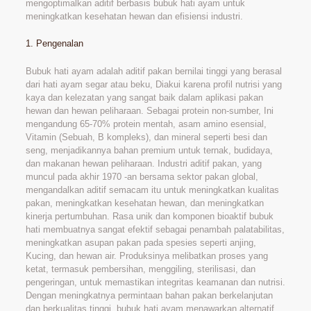
mengoptimalkan aditif berbasis bubuk hati ayam untuk
meningkatkan kesehatan hewan dan efisiensi industri.
1. Pengenalan
Bubuk hati ayam adalah aditif pakan bernilai tinggi yang berasal
dari hati ayam segar atau beku, Diakui karena profil nutrisi yang
kaya dan kelezatan yang sangat baik dalam aplikasi pakan
hewan dan hewan peliharaan. Sebagai protein non-sumber, Ini
mengandung 65-70% protein mentah, asam amino esensial,
Vitamin (Sebuah, B kompleks), dan mineral seperti besi dan
seng, menjadikannya bahan premium untuk ternak, budidaya,
dan makanan hewan peliharaan. Industri aditif pakan, yang
muncul pada akhir 1970 -an bersama sektor pakan global,
mengandalkan aditif semacam itu untuk meningkatkan kualitas
pakan, meningkatkan kesehatan hewan, dan meningkatkan
kinerja pertumbuhan. Rasa unik dan komponen bioaktif bubuk
hati membuatnya sangat efektif sebagai penambah palatabilitas,
meningkatkan asupan pakan pada spesies seperti anjing,
Kucing, dan hewan air. Produksinya melibatkan proses yang
ketat, termasuk pembersihan, menggiling, sterilisasi, dan
pengeringan, untuk memastikan integritas keamanan dan nutrisi.
Dengan meningkatnya permintaan bahan pakan berkelanjutan
dan berkualitas tinggi, bubuk hati ayam menawarkan alternatif