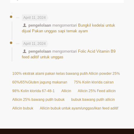
April 11, 2024
pengelolaan
mengomentari
Bungkil kedelai untuk
dijual Pakan unggas sapi ternak ayam
April 11, 2024
pengelolaan
mengomentari
Folic Acid Vitamin B9
feed aditif untuk unggas
100% ekstrak alami pakan kelas bawang putih Allicin powder 25%
60%/65%Gluten jagung makanan
75% Kolin klorida cairan
98% Kolin klorida 67-48-1
Allicin
Allicin 25% Feed allicin
Allicin 25% bawang putih bubuk
bubuk bawang putih allicin
Allicin bubuk
Allicin bubuk untuk ayam/unggas/ikan feed aditif