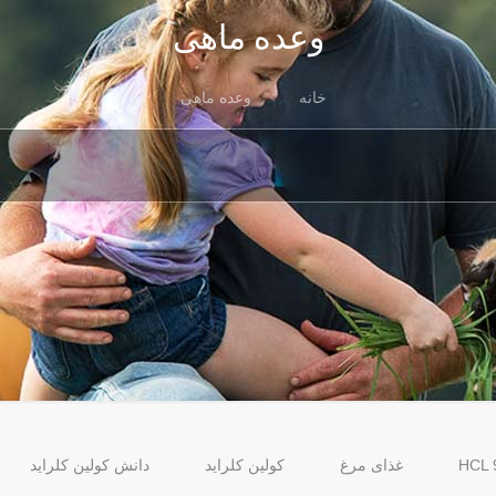
وعده ماهی
خانه
وعده ماهی
غذای مرغ
کولین کلراید
دانش کولین کلراید