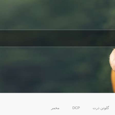
گلوتن ذرت
DCP
مخمر