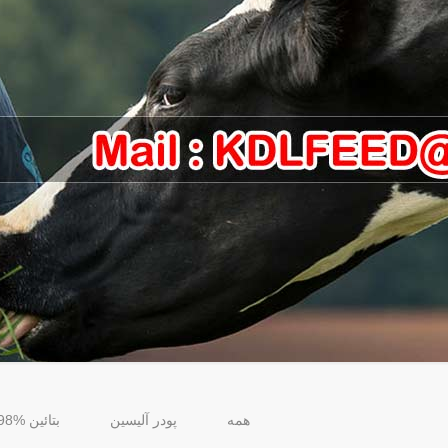
همه
پودر آلیسین
بتائین HCL 98%