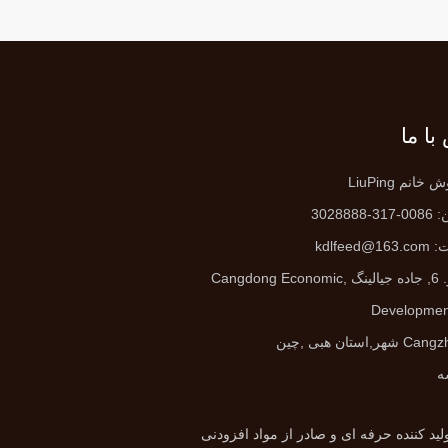
با ما
خانم LiuPing
3-3028888
:
kdlfeed@163.com
لینگ ,
Cangdong Economic
Developmen
شهر,استان هبی ,چین
ه
لید کننده حرفه ای و صادر از مواد افزودنی