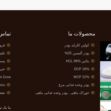
محصولات ما
تماس 
کولین کلراید پودر
فروش 
پودر آلیسین 25%
تلفن: 0086-17
بتائین HCL 98%
پست
DCP 18%
خیر. 6, جاده جیا
t Zone
MCP 22%
پودر وعده غذایی مرغ
Cangzhou 
خوراک ماهی , پودر وعده غذایی ماهی
نقش
ما یک تو