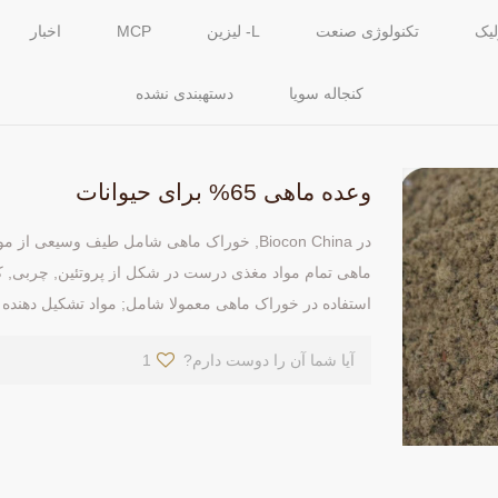
لیک
تکنولوژی صنعت
L- لیزین
MCP
اخبار
کنجاله سویا
دستهبندی نشده
وعده ماهی 65% برای حیوانات
در Biocon China, خوراک ماهی شامل طیف وسیعی
ماهی تمام مواد مغذی درست در شکل از پروتئین, چربی, کرب
استفاده در خوراک ماهی معمولا شامل; مواد تشکیل دهنده ه
آیا شما آن را دوست دارم?
1