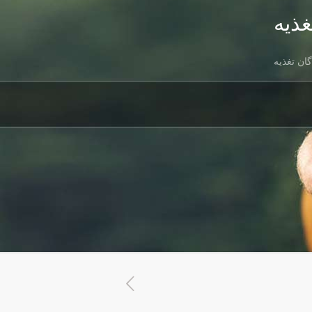
غذيه
گان تغذيه