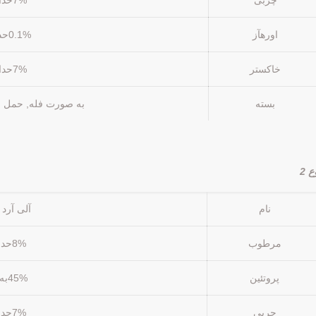
چربی
7%حداکثر
اورهآز
0.1%حداکثر
خاکستر
7%حداکثر
بسته
به صورت فله, حمل و
ع 2
نام
آلی آرد 
مرطوب
8%حداکثر
پروتئين
45%به من
چربی
7%حداکثر