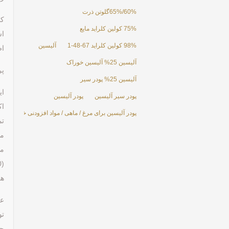
60%/65%گلوتن ذرت
کن
75% کولین کلراید مایع
اس
98% کولین کلراید 67-48-1
آلیسین
اص
آلیسین 25% آلیسین خوراک
پر
آلیسین 25% پودر سیر
ای
پودر سیر آلیسین
پودر آلیسین
پودر آلیسین برای مرغ / ماهی / مواد افزودنی خوراک مرغ
مع
ها
حذ