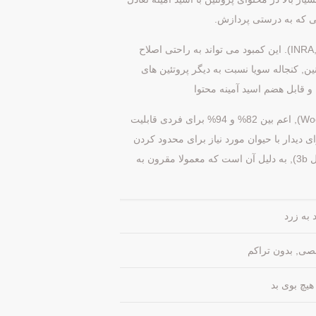
می که به درستی پردازش.
اسید آمینه مشخصات کنجاله سویا است که از پودر ماهی, به جز متيونين (INRA, 2004). این کمبود می تواند به راحتی اصلاح
ين. همچنین, کنجاله سویا نسبت به دیگر پروتئین های
 و قابل هضم اسید آمینه محتوا
آرد سویا قابلیت هضم پروتئین در گوشت مرغ حدود 85% (Woodworth et al., 2001), اعم بین 82% و 94% برای فردی قابلیت
ی دیدار با حیوان مورد نیاز برای محدود کردن
اسیدهای آمینه در حبوبات مبتنی بر (به عنوان مثال،. ذرت) رژیم های غذایی (جدول 3b), به دلیل آن است که معمولا مقرون به
 به زرد
لصی, بدون تراکم
هیچ بوی بد