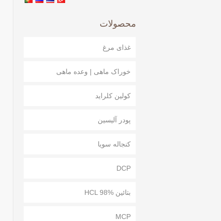
محصولات
غذای مرغ
خوراک ماهی | وعده ماهی
کولین کلراید
پودر آلیسین
کنجاله سویا
DCP
بتائین HCL 98%
MCP