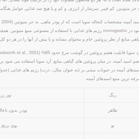
 جز متيونين, کم فیبر, سرشار از انرژی, و کم و یا هیچ ضد غذايي عوامل هنگا
شود در monogastric رژیم های غذایی با استفاده از مصنوعی منبع متيون
اهی منابع از نظر پروتئين خام و محتوای مشابه و یا بیش از آنها را در هر دو کل
م اسید آمینه. در میان پروتئین های گیاهی منابع, آرد سویا استفاده می شود برا
فه ترین منبع اسیدهای آمینه.
رنگ
نور زرد
ظاهر
پودر, بدون ناخا
بو
بوی برنج, 