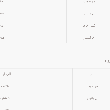
مرطوب
≤11%
پروتئين
≥58.0%
فیبر خام
≤2.0٪
خاکستر
≤4.5%
ع 1
نام
آلی آرد 
مرطوب
8%حداکثر
پروتئين
44%به من