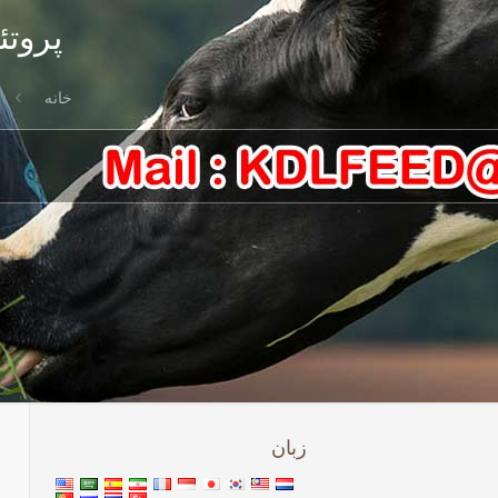
پروتئ
خانه
زبان