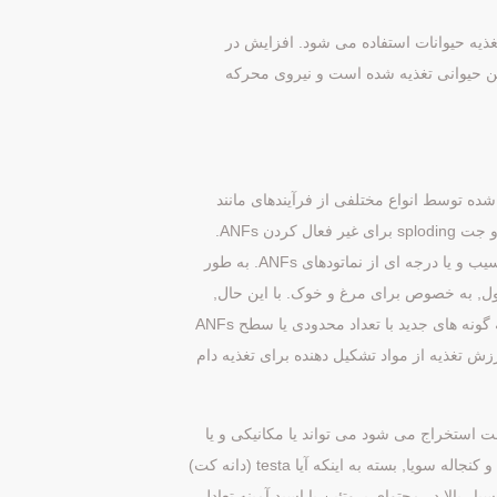
تغذیه حیوانات استفاده می شود. افزایش در
تئین حیوانی تغذیه شده است و نیروی محرکه
شده توسط انواع مختلفی از فرآیندهای مانند
اکسترودر (خشک یا مرطوب), پخت و پز/اتوکلاو, برشته/ toasting, micronizing و جت sploding برای غیر فعال کردن ANFs.
تمام این فرآیند اثرات مختلف بر روی ارزش غذایی محصولات بسته به حرارت آسیب و یا درجه ای از نماتودهای ANFs. به طور
ل, به خصوص برای مرغ و خوک. با این حال,
مقدار پر چرب سویا استفاده شده است افزایش در صنعت دام با توجه به توسعه گونه های جدید با تعداد محدودی یا سطح ANFs
یا با ارزش تغذیه از مواد تشکیل دهنده برای تغذیه دام
ا 18.6% نفت و 78.7% از آرد سویا با بقیه زباله (FEFAC, 2007). نفت استخراج می شود می تواند یا مکانیکی و یا
توسط حلال به معنی. وجود دارد دو نوع اصلی از آرد سویا. این جيره کنجاله سویا و کنجاله سویا, بسته به اینکه آیا testa (دانه کت)
 بالا در محتوای پروتئین با اسید آمینه تعادل