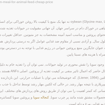
-meal-for-animal-feed-cheap-price
oybean (Glycine max,
) نه تنها یک منبع با کیفیت بالا روغن خوراکی برای انسا
اهی در خوراک دام در سراسر جهان. آن جهانی مقبولیت در حیوانات تغذیه شده ب
توای پروتئین و مناسب اسید آمینه مشخصات به جز متيونين, حداقل تغییرات د
ل سال, و آزادی نسبی از مقاوم ضد غذايي عوامل اگر به درستی پردازش. هم
 عنوان جایگزین منبع پروتئین حیوانی در رژیم غذایی با توجه به در دسترس بودن 
راه با هزینه های نسبتا پایین.
حال حاضر که اعمال 
لكتين (Liener, 1994), که خوشبختانه می توان با عملیات حرارتی. این با
انی که کمتر اهمیت را می توان از طریق روش های پردازش های مختلف. این ر
صولات مشتق شده مانند پر چرب سویا,
کنجاله سویا
و پروتئین سویا کنسانتره
یم غذایی مرغ و دام است.