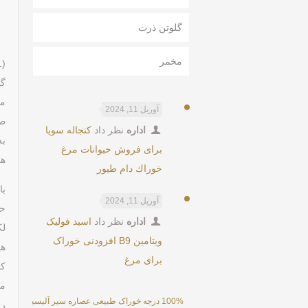
گلوتن ذرت
مخمر
L
گی
مح
آوریل 11, 2024
طو
اداره
نظر داد
كنجاله سويا
به
برای فروش حیوانات مرغ
هم
خوراك دام طيور
آوریل 11, 2024
اداره
نظر داد
اسید فولیک
ویتامین B9 افزودنی خوراک
برای مرغ
کس
مح
100% درجه خوراک طبیعی عصاره سیر آلیسین پودر 25%
رژ