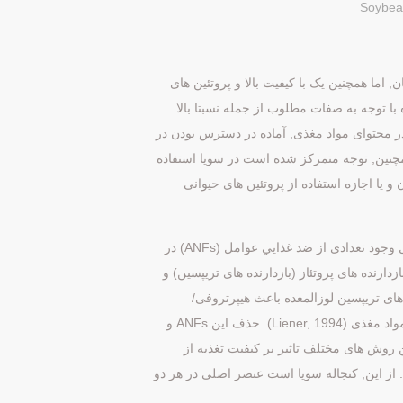
Soybean
ن, اما همچنین یک با کیفیت بالا و پروتئین های
ا توجه به صفات مطلوب از جمله نسبتا بالا
ر محتوای مواد مغذی, آماده در دسترس بودن در
چنین, توجه متمرکز شده است در سویا استفاده
و یا اجازه استفاده از پروتئین های حیوانی
با وجود سویا را نقش محوری در تولید حیوانات, نمی توان آن را تغذیه خام به دلیل وجود تعدادی از ضد غذايي عوامل (ANFs) در
تاثیر منفی بر کیفیت تغذیه از پروتئین. اصلی ANFs هستند بازدارنده های پروتئاز (بازدارنده های تریپسین) و
زدارنده های تریپسین لوزالمعده باعث هیپرتروفی/
هیپرپلازی با نتیجه مهار رشد, در حالی که لكتين مهار رشد توسط تداخل با جذب مواد مغذی (Liener, 1994). حذف این ANFs و
وش های مختلف تاثیر بر کیفیت تغذیه از
. از این, کنجاله سویا است عنصر اصلی در هر دو