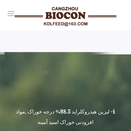
L- لیزین هیدروکلراید 98.5% درجه خوراک ,مواد
افزودنی خوراک اسید آمینه