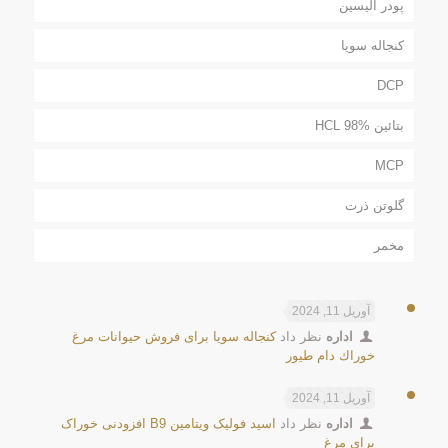
پودر آلیسین
کنجاله سویا
DCP
بتائین HCL 98%
MCP
گلوتن ذرت
مخمر
آوریل 11, 2024
اداره
نظر داد
كنجاله سويا برای فروش حیوانات مرغ
خوراك دام طيور
آوریل 11, 2024
اداره
نظر داد
اسید فولیک ویتامین B9 افزودنی خوراک
برای مرغ