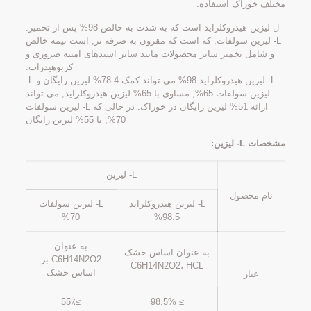
مختلف خوراک استفاده.
ل لیزین هیدروکلراید است که به شدت به خالص 98% پس از تخمیر.
L- لیزین سولفات, که است که مقرون به صرفه تر, است نیمه خالص
و شامل تخمیر سایر محصولات مانند سایر اسیدهای آمینه ضروری و
کربوهیدرات.
L- لیزین هیدروکلراید 98% می تواند کمک 78.4% لیزین رایگان و L-
لیزین سولفات 65%, مساوی با 65% لیزین هیدروکلراید, می تواند
ارائه 51% لیزین رایگان در خوراک. در حالی که L- لیزین سولفات
70%, با 55% لیزین رایگان
مشخصات L- لیزین:
L- لیزین
نام محصول
L- لیزین هیدروکلراید
L- لیزین سولفات
70%
98.5%
به عنوان
به عنوان اساس خشک
C6H14N2O2 بر
C6H14N2O2، HCL
اساس خشک
عیار
≥55٪
≥ 98.5%