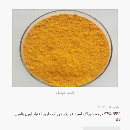
اسید فولیک
نوامبر 14, 2016
95%-97% درجه خوراک اسید فولیک,خوراک طیور اعتیاد آور,ویتامین
B9