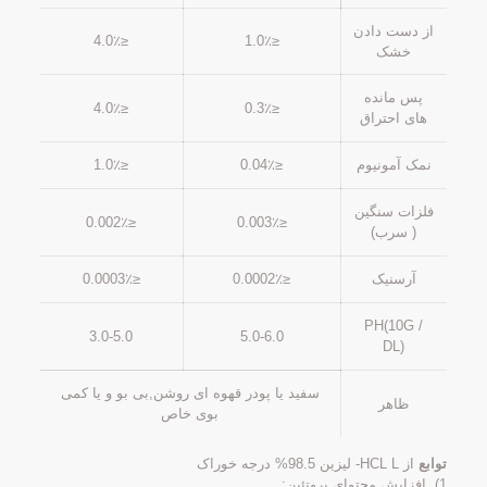
از دست دادن
≤4.0٪
≤1.0٪
خشک
پس مانده
≤4.0٪
≤0.3٪
های احتراق
نمک آمونیوم
≤0.04٪
≤1.0٪
فلزات سنگین
≤0.002٪
≤0.003٪
( سرب)
آرسنیک
≤0.0002٪
≤0.0003٪
PH(10G /
3.0-5.0
5.0-6.0
DL)
سفید یا پودر قهوه ای روشن,بی بو و یا کمی
ظاهر
بوی خاص
توابع
از HCL L- لیزین 98.5% درجه خوراک
1). افزایش محتوای پروتئین;