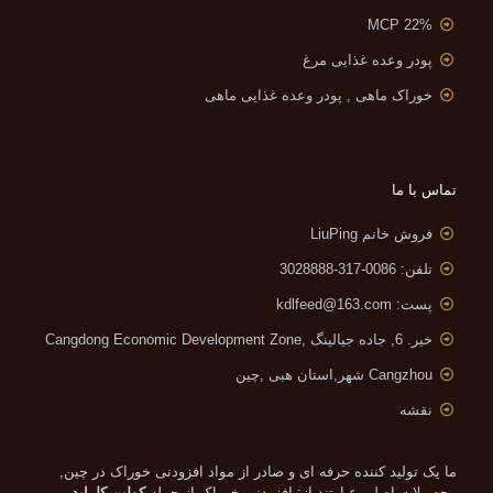
MCP 22%
پودر وعده غذایی مرغ
خوراک ماهی , پودر وعده غذایی ماهی
تماس با ما
فروش خانم LiuPing
تلفن: 0086-317-3028888
پست:
kdlfeed@163.com
خیر. 6, جاده جیالینگ ,
Cangdong Economic Development Zone
Cangzhou شهر,استان هبی ,چین
نقشه
ما یک تولید کننده حرفه ای و صادر از مواد افزودنی خوراک در چین,
محصولات اصلی عبارتند از: افزودنی خوراک از جمله
کولین کلراید
,