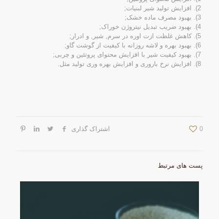
2). افزایش تولید شیر لبنیات;
3). بهبود مصرف ماده خشک;
4). بهبود ضریب تبدیل نیتروژن خوراک;
5). کاهش غلظت ازت اوره در سرم, شیر, و ادرار;
6). بهبود بهره و لاشه روزانه با کیفیت از گوشت گاو;
7). بهبود کیفیت شیر ​​با افزایش محتوای پروتئین و چربی;
8). افزایش نرخ باروری و افزایش بهره وری تولید مثل.
0
اشتراک گذاری
پست های مرتبط