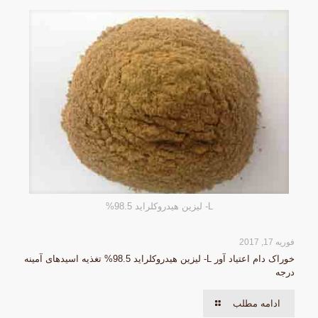
L- لیزین هیدروکلراید 98.5%
فوریه 17, 2017
خوراک دام اعتیاد آور L- لیزین هیدروکلراید 98.5% تغذیه اسیدهای آمینه
درجه
ادامه مطلب