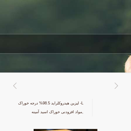
L- لیزین هیدروکلراید 98.5% درجه خوراک
,مواد افزودنی خوراک اسید آمینه