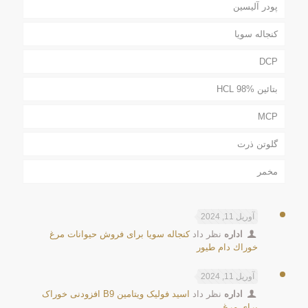
پودر آلیسین
کنجاله سویا
DCP
بتائین HCL 98%
MCP
گلوتن ذرت
مخمر
آوریل 11, 2024
اداره
نظر داد
كنجاله سويا برای فروش حیوانات مرغ
خوراك دام طيور
آوریل 11, 2024
اداره
نظر داد
اسید فولیک ویتامین B9 افزودنی خوراک
برای مرغ