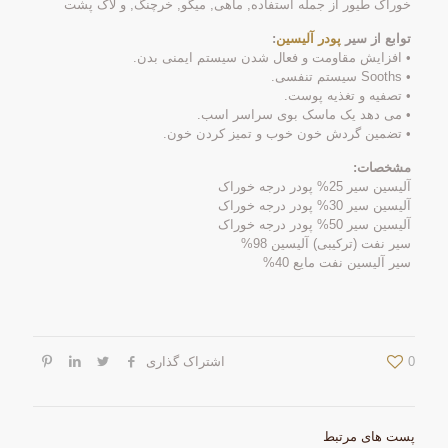
خوراک طیور از جمله استفاده, ماهی, میگو, خرچنگ, و لاک پشت
توابع از سیر
پودر آلیسین
:
• افزایش مقاومت و فعال شدن سیستم ایمنی بدن.
• Sooths سیستم تنفسی.
• تصفیه و تغذیه پوست.
• می دهد یک ماسک بوی سراسر اسب.
• تضمین گردش خون خوب و تمیز کردن خون.
مشخصات:
آلیسین سیر 25% پودر درجه خوراک
آلیسین سیر 30% پودر درجه خوراک
آلیسین سیر 50% پودر درجه خوراک
سیر نفت (ترکیبی) آلیسین 98%
سیر آلیسین نفت مایع 40%
0
اشتراک گذاری
پست های مرتبط