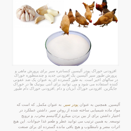
افزودنی خوراک پودر آلیسین کنسانتره سیر برای پرورش ماهی و
پرورش طیور سیر آلیسین یک افزودنی جدید و چندمنظوره خوراک
در سالهای اخیر است. به طور گسترده ای به عنوان یک ضد عفونی
کننده استفاده می شود و می توانید برای آنتی بیوتیک ها در خوراک
جایگزین. افزودنی خوراک آبزیان و دام ,افزودنی خوراک دام طیور
آلیسین, همچنین به عنوان
پودر سیر
, به عنوان مکمل, که است که
مواد ماده شیمیایی ساخته شده از روغن سیر. داشتن عملکرد در
اختیار داشتن برای از بین بردن میکرو ارگانیسم مخرب, و ترویج
توسعه, به همین ترتیب می توانید عطر و طعم غذا حیوانات. این هیچ
اثرات مضر و نامطلوب و هیچ باقی مانده گسترده ای برای صنعت