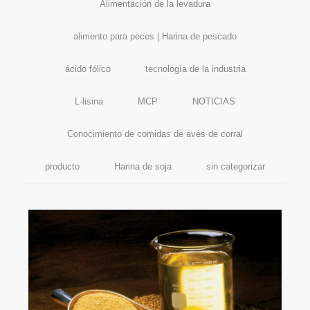
Alimentación de la levadura
alimento para peces | Harina de pescado
ácido fólico
tecnología de la industria
L-lisina
MCP
NOTICIAS
Conocimiento de comidas de aves de corral
producto
Harina de soja
sin categorizar