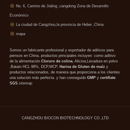
No. 6, Camino de Jialing ,
cangdong Zona de Desarrollo
Económico
La ciudad de Cangzhou,la provincia de Hebei ,China
mapa
Somos un fabricante profesional y exportador de aditivos para
piensos en China, productos principales incluyen: como aditivo
de la alimentación
Cloruro de colina
, Alicina,Levadura en polvo
,Batain HCL 98%, DCP,MCP,
Harina de Gluten de maíz
y
productos relacionados, de manera que proporciona a los clientes
una solución más perfecta. y han conseguido
GMP
y
certifiate
SGS
.
sitemap
CANGZHOU
BIOCON
BIOTECHNOLOGY CO.,LTD