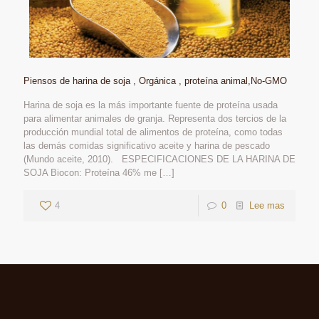
Piensos de harina de soja , Orgánica , proteína animal,No-GMO
Harina de soja es la más importante fuente de proteína usada
para alimentar animales de granja. Representa dos tercios de la
producción mundial total de alimentos de proteína, como todas
las demás comidas significativo aceite y harina de pescado
(Mundo aceite, 2010). ESPECIFICACIONES DE LA HARINA DE
SOJA Biocon: Proteína 46% me
[…]
4
0
Lee mas