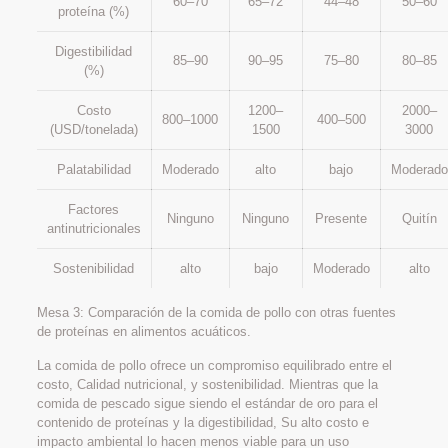
60–70
65–72
44–48
50–60
proteína (%)
Digestibilidad
85–90
90–95
75–80
80–85
(%)
Costo
1200–
2000–
800–1000
400–500
(USD/tonelada)
1500
3000
Palatabilidad
Moderado
alto
bajo
Moderado
Factores
Ninguno
Ninguno
Presente
Quitín
antinutricionales
Sostenibilidad
alto
bajo
Moderado
alto
Mesa 3: Comparación de la comida de pollo con otras fuentes
de proteínas en alimentos acuáticos.
La comida de pollo ofrece un compromiso equilibrado entre el
costo, Calidad nutricional, y sostenibilidad. Mientras que la
comida de pescado sigue siendo el estándar de oro para el
contenido de proteínas y la digestibilidad, Su alto costo e
impacto ambiental lo hacen menos viable para un uso