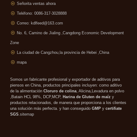
Señorita ventas ahora
Teléfono: 0086-317-3028888
Correo:
kdlfeed@163.com
No. 6, Camino de Jialing ,
Cangdong Economic Development
Zone
La ciudad de Cangzhou,la provincia de Hebei ,China
mapa
Somos un fabricante profesional y exportador de aditivos para
piensos en China, productos principales incluyen: como aditivo
de la alimentación
Cloruro de colina
, Alicina,Levadura en polvo
,Batain HCL 98%, DCP,MCP,
Harina de Gluten de maíz
y
productos relacionados, de manera que proporciona a los clientes
una solución más perfecta. y han conseguido
GMP
y
certifiate
SGS
.
sitemap