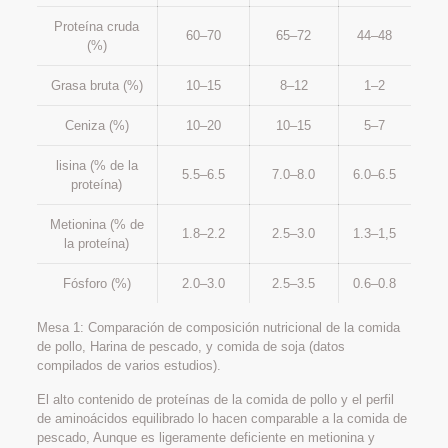
Proteína cruda
60–70
65–72
44–48
(%)
Grasa bruta (%)
10–15
8–12
1–2
Ceniza (%)
10–20
10–15
5–7
lisina (% de la
5.5–6.5
7.0–8.0
6.0–6.5
proteína)
Metionina (% de
1.8–2.2
2.5–3.0
1.3–1,5
la proteína)
Fósforo (%)
2.0–3.0
2.5–3.5
0.6–0.8
Mesa 1: Comparación de composición nutricional de la comida
de pollo, Harina de pescado, y comida de soja (datos
compilados de varios estudios).
El alto contenido de proteínas de la comida de pollo y el perfil
de aminoácidos equilibrado lo hacen comparable a la comida de
pescado, Aunque es ligeramente deficiente en metionina y