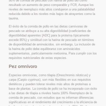
50% de comida de pescado con harina de pollo dio como
resultado un aumento de peso comparable y FCR, Aunque los
niveles de reemplazo más altos condujeron a una palatabilidad
reducida debido a los niveles más bajos de atrayentes como la
taurina.
El éxito de la comida de pollo en las dietas carnívoras de
pescado se atribuye a su alta digestibilidad (coeficientes de
digestibilidad aparentes [ADC] para la proteína típicamente
excede 85%) y similitud con la harina de pescado en términos
de disponibilidad de aminoácidos. sin embargo, La inclusión de
la harina de pollo debe equilibrarse con aminoácidos
suplementarios, particularmente metionina, Para cumplir con los
requisitos nutricionales de estas especies.
Pez omnívoro
Especies omnívoras, como tilapia (Oreochromis niloticus) y
carpa (Carpio cyprinus), son más flexibles en sus requisitos
dietéticos y pueden tolerar niveles más altos de proteínas a
base de plantas. La comida de pollo se ha incorporado con éxito
a las dietas de tilapia a niveles hasta 100% Reemplazo de la
comida de pescado, con estudios que no informan diferencias
significativas en el rendimiento del crecimiento o la eficiencia de