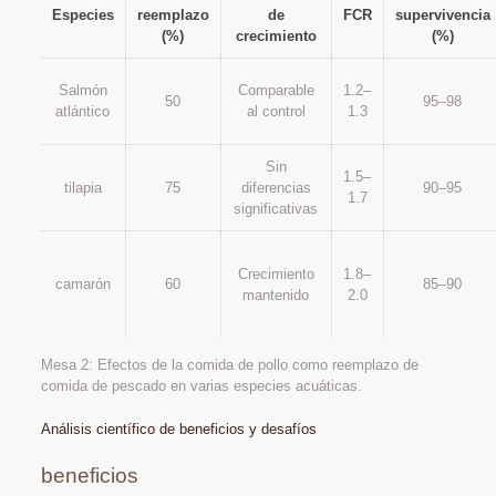
Especies
reemplazo
de
FCR
supervivencia
(%)
crecimiento
(%)
Salmón
Comparable
1.2–
50
95–98
atlántico
al control
1.3
Sin
1.5–
tilapia
75
diferencias
90–95
1.7
significativas
Crecimiento
1.8–
camarón
60
85–90
mantenido
2.0
Mesa 2: Efectos de la comida de pollo como reemplazo de
comida de pescado en varias especies acuáticas.
Análisis científico de beneficios y desafíos
beneficios